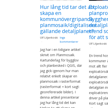
Hur lång tid tar det att
Exploat
skapa en
planpro
kommunövergripande
Byggher
planmosaik/digitalisera
detaljpl
gällande detaljplaner?
trend s
för att 
Ulf Liljankoski
Inga
kommentarer
Ulf Liljankoski
Jag har i en tidigare artikel
skrivit om Planmosaik.
En trend hos
Kartunderlag för bygglov
kommuner ä
och planbesked i QGIS, där
mot allt fler
jag gick igenom hur man
exploatörsd
relativt enkelt skapar en
detaljplaner
planmosaik i rasterformat
exploatörsd
(rasterformat = kort sagt:
detaljplan i
georefererade bilder). I
exploatören
denna artikel presenterar
driver på pl
jag hur lång tid det kan
Kort sagt sä
tänkas ta att skapa en