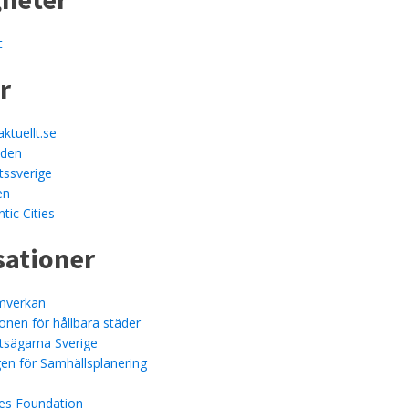
t
r
ktuellt.se
lden
tssverige
en
tic Cities
sationer
amverkan
onen för hållbara städer
tsägarna Sverige
en för Samhällsplanering
es Foundation