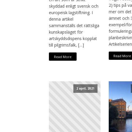
2) tips på v
skyddad enligt svensk och
mer om det 
europeisk lagstiftning. I
ämnet och 
denna artikel
exempel/för
sammanställs det rättsliga
formuleringa
kunskapsläget för
planbeskrivn
artskyddsdispens kopplat
Artikelserie
till pilgrimsfalk, […]
Read More
Read More
2 april, 2021