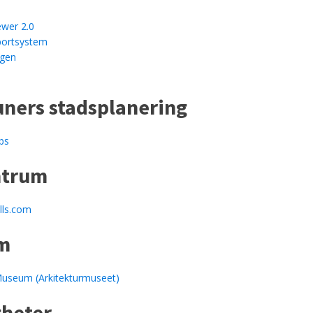
wer 2.0
ortsystem
ggen
ers stadsplanering
bs
ntrum
ls.com
m
Museum (Arkitekturmuseet)
heter