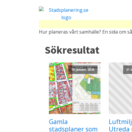
Hur planeras vårt samhälle? En sida om så
Sökresultat
10 januari, 2026
21 
Gamla
Luftmilj
stadsplaner som
Utreda r