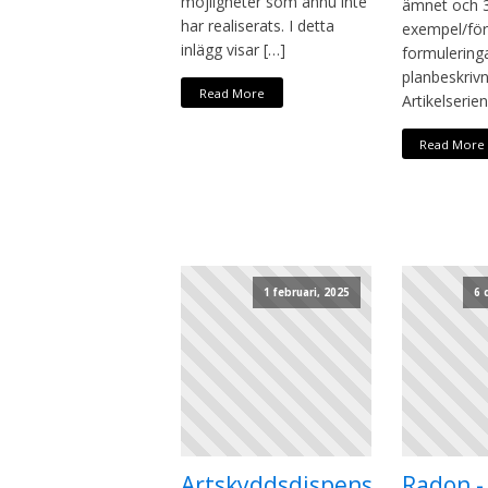
möjligheter som ännu inte
ämnet och 
har realiserats. I detta
exempel/för
inlägg visar […]
formuleringa
planbeskrivn
Read More
Artikelserie
Read More
1 februari, 2025
6 
Artskyddsdispens
Radon -