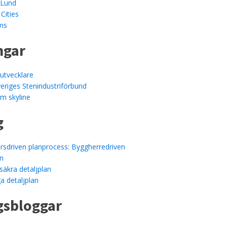
mLund
Cities
lms
ngar
utvecklare
veriges Stenindustriförbund
m skyline
g
rsdriven planprocess: Byggherredriven
an
ssäkra detaljplan
a detaljplan
gsbloggar