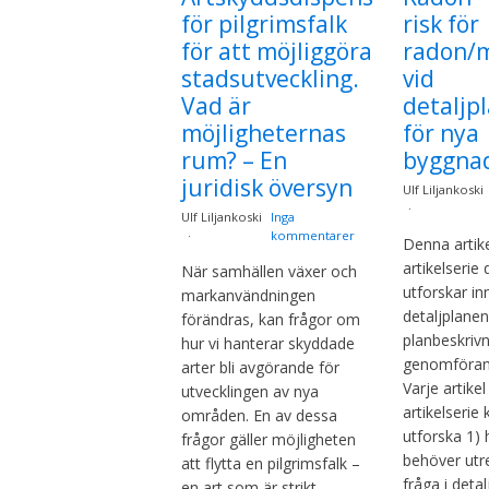
för pilgrimsfalk
risk för
för att möjliggöra
radon/
stadsutveckling.
vid
Vad är
detaljp
möjligheternas
för nya
rum? – En
byggna
juridisk översyn
Ulf Liljankoski
Ulf Liljankoski
Inga
kommentarer
Denna artike
artikelserie 
När samhällen växer och
utforskar inn
markanvändningen
detaljplane
förändras, kan frågor om
planbeskriv
hur vi hanterar skyddade
genomförand
arter bli avgörande för
Varje artikel
utvecklingen av nya
artikelserie
områden. En av dessa
utforska 1) 
frågor gäller möjligheten
behöver utr
att flytta en pilgrimsfalk –
fråga i deta
en art som är strikt