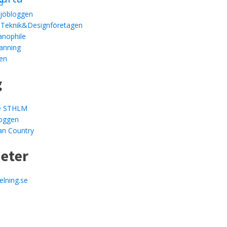
d
ljöbloggen
 Teknik&Designföretagen
anophile
anning
en
g
le STHLM
loggen
an Country
heter
elning.se