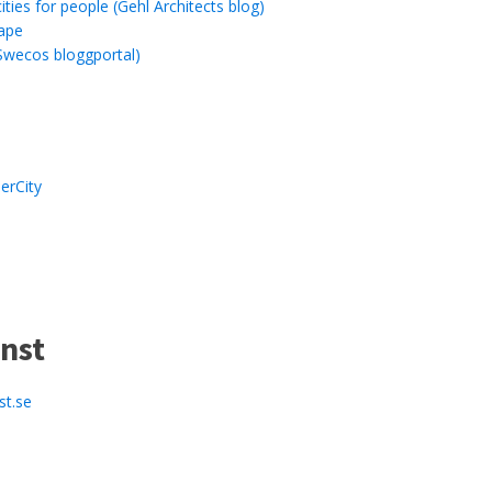
ities for people (Gehl Architects blog)
ape
Swecos bloggportal)
erCity
nst
st.se