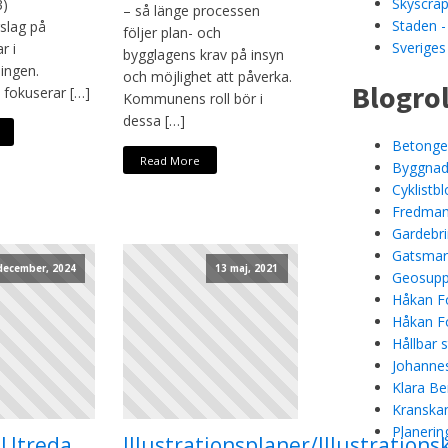
Skyscrap
3)
– så länge processen
Staden -
slag på
följer plan- och
Sveriges
r i
bygglagens krav på insyn
ingen.
och möjlighet att påverka.
Blogrol
n fokuserar […]
Kommunens roll bör i
dessa […]
Betongel
Read More
Byggnad
Cyklistb
Fredman
Gardebr
Gatsmar
december, 2024
13 maj, 2021
Geosupp
Håkan Fo
Håkan Fo
Hållbar 
Johannes
Klara Be
Kranskan
Planerin
 Utreda
Illustrationsplaner/Illustrations