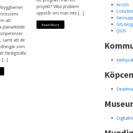
ArcGIS
projekt? Vilka problem
/byggherren
ColorBre
uppstår om man inte […]
processens
Geosupp
om att
GIS-blo
Read More
a planarkitekt
QGIS
kompetenser
 samt att de
Kommun
redningar som
tt färdigställa
. […]
VäsbyLa
Köpce
Deadmal
Museu
Digitalt
Myndig