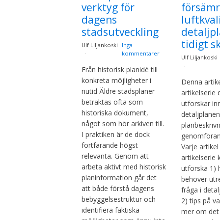
verktyg för
försäm
dagens
luftkval
stadsutveckling
detaljpl
tidigt s
Ulf Liljankoski
Inga
kommentarer
Ulf Liljankoski
Från historisk planidé till
konkreta möjligheter i
Denna artike
nutid Äldre stadsplaner
artikelserie 
betraktas ofta som
utforskar inn
historiska dokument,
detaljplane
något som hör arkiven till.
planbeskriv
I praktiken är de dock
genomförand
fortfarande högst
Varje artikel
relevanta. Genom att
artikelserie
arbeta aktivt med historisk
utforska 1) 
planinformation går det
behöver utr
att både förstå dagens
fråga i deta
bebyggelsestruktur och
2) tips på v
identifiera faktiska
mer om det 