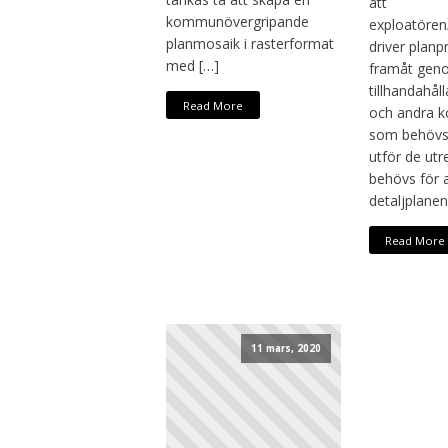
att
kommunövergripande
exploatören
planmosaik i rasterformat
driver plan
med […]
framåt gen
tillhandahåll
Read More
och andra 
som behövs,
utför de ut
behövs för a
detaljplanen
Read More
11 mars, 2020