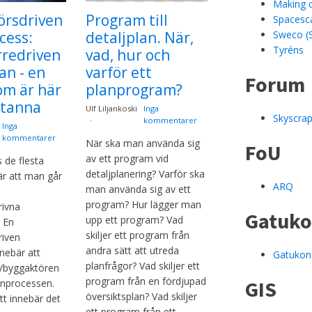
Making c
örsdriven
Program till
Spacesc
cess:
detaljplan. När,
Sweco (
Tyréns
redriven
vad, hur och
an - en
varför ett
Forum
om är här
planprogram?
stanna
Ulf Liljankoski
Inga
Skyscrap
kommentarer
Inga
kommentarer
När ska man använda sig
FoU
av ett program vid
 de flesta
detaljplanering? Varför ska
r att man går
ARQ
man använda sig av ett
program? Hur lägger man
rivna
Gatuko
upp ett program? Vad
. En
skiljer ett program från
riven
andra sätt att utreda
nnebär att
Gatukon
planfrågor? Vad skiljer ett
/byggaktören
program från en fördjupad
GIS
anprocessen.
översiktsplan? Vad skiljer
tt innebär det
ett program från ett