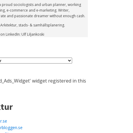
s a proud sociologists and urban planner, working
ing, e-commerce and e-marketing. Writer,
rate and passionate dreamer without enough cash.
 Arkitektur, stads- & samhällsplanering.
n LinkedIn: Ulf Liljankoski
_Ads_Widget' widget registered in this
ktur
r.se
urbloggen.se