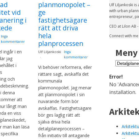
rad
planmonopolet –
Ulf Liljankoski i
itet vid
ge
with urban plann
entrepreneur, pi
anering i
fastighetsägare
kede
rätt att driva
CEO at Lilon AB -
hela
Connect with me o
Inga
planprocessen
kommentarer
Meny
l ingår i en
Ulf Liljankoski
Inga
kommentarer
där jag
Meny
ehållet i
Vi behöver reformera, eller
ns
rättare sagt, avskaffa det
Error!
ning och
kommunala
No 'Advanced
ebeskrivning.
planmonopolet. Jag menar
installation.
 i denna
att planmonopolet i sin
 kommer att
nuvarande form bör
hur långt man
avskaffas. Fastighetsägare
Arkite
eda en viss
bör ges laglig rätt att
ljplaneskedet,
själva driva hela
Arkitektu
ar man kan läsa
detaljplaneprocessen –
Arkitekt
specifika
från initiativ till antagande