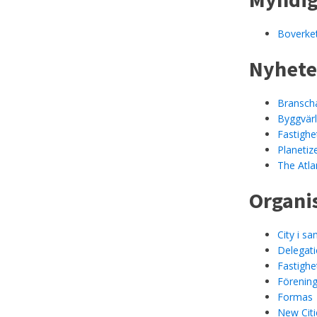
Boverke
Nyhete
Branscha
Byggvär
Fastighe
Planetiz
The Atlan
Organi
City i s
Delegati
Fastighe
Förening
Formas
New Citi