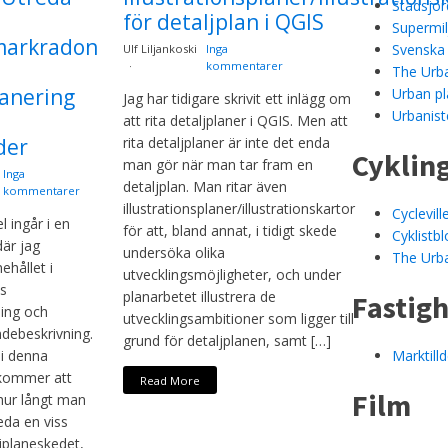
Stadsjor
för detaljplan i QGIS
Supermi
markradon
Svenska
Ulf Liljankoski
Inga
kommentarer
The Urb
lanering
Urban pl
Jag har tidigare skrivit ett inlägg om
Urbanist
att rita detaljplaner i QGIS. Men att
der
rita detaljplaner är inte det enda
Cyklin
man gör när man tar fram en
Inga
detaljplan. Man ritar även
kommentarer
illustrationsplaner/illustrationskartor
Cyclevil
l ingår i en
för att, bland annat, i tidigt skede
Cyklistb
där jag
undersöka olika
The Urb
ehållet i
utvecklingsmöjligheter, och under
ns
planarbetet illustrera de
Fastig
ning och
utvecklingsambitioner som ligger till
ebeskrivning.
grund för detaljplanen, samt […]
Marktilld
 i denna
 kommer att
Read More
Film
hur långt man
eda en viss
ljplaneskedet,