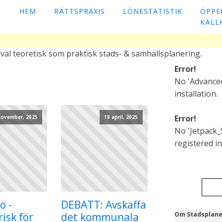
HEM
RÄTTSPRAXIS
LÖNESTATISTIK
ÖPPE
KÄLL
väl teoretisk som praktisk stads- & samhällsplanering.
Error!
No 'Advanced
installation.
Error!
november, 2025
18 april, 2025
No 'Jetpack_
registered in 
ö -
DEBATT: Avskaffa
isk för
det kommunala
Om Stadsplane