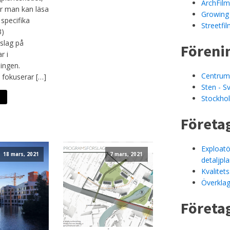
ArchFil
ar man kan läsa
Growing 
specifika
Streetfi
3)
slag på
Föreni
r i
ingen.
Centrum
n fokuserar […]
Sten - S
Stockhol
Företa
Exploatö
18 mars, 2021
7 mars, 2021
detaljpl
Kvalitet
Överklag
Företa