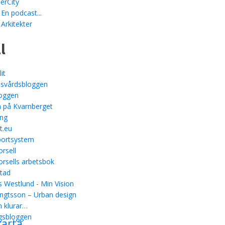
erCity
 En podcast...
 Arkitekter
l
it
svårdsbloggen
loggen
 på Kvarnberget
ing
t.eu
ortsystem
rsell
rsells arbetsbok
stad
 Westlund - Min Vision
ngtsson – Urban design
 klurar…
gsbloggen
karta