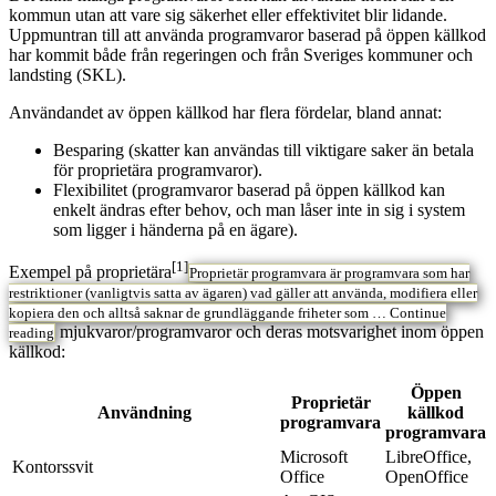
kommun utan att vare sig säkerhet eller effektivitet blir lidande.
Uppmuntran till att använda programvaror baserad på öppen källkod
har kommit både från regeringen och från Sveriges kommuner och
landsting (SKL).
Användandet av öppen källkod har flera fördelar, bland annat:
Besparing (skatter kan användas till viktigare saker än betala
för proprietära programvaror).
Flexibilitet (programvaror baserad på öppen källkod kan
enkelt ändras efter behov, och man låser inte in sig i system
som ligger i händerna på en ägare).
[1]
Exempel på proprietära
Proprietär programvara är programvara som har
restriktioner (vanligtvis satta av ägaren) vad gäller att använda, modifiera eller
kopiera den och alltså saknar de grundläggande friheter som …
Continue
mjukvaror/programvaror och deras motsvarighet inom öppen
reading
källkod:
Öppen
Proprietär
Användning
källkod
programvara
programvara
Microsoft
LibreOffice,
Kontorssvit
Office
OpenOffice