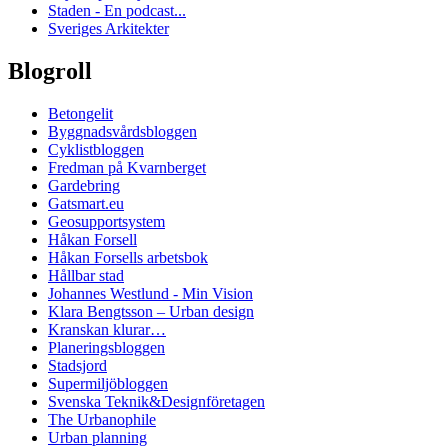
Staden - En podcast...
Sveriges Arkitekter
Blogroll
Betongelit
Byggnadsvårdsbloggen
Cyklistbloggen
Fredman på Kvarnberget
Gardebring
Gatsmart.eu
Geosupportsystem
Håkan Forsell
Håkan Forsells arbetsbok
Hållbar stad
Johannes Westlund - Min Vision
Klara Bengtsson – Urban design
Kranskan klurar…
Planeringsbloggen
Stadsjord
Supermiljöbloggen
Svenska Teknik&Designföretagen
The Urbanophile
Urban planning