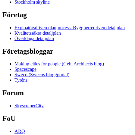
Stockholm skyline
Företag
Exploatörsdriven planprocess: Byggherredriven detaljplan
Kvalitetssäkra detaljplan
Överklaga detaljplan
Företagsbloggar
Making cities for people (Gehl Architects blog)
Spacescape
Sweco (Swecos bloggportal)
Tyréns
Forum
SkyscraperCity
FoU
ARQ