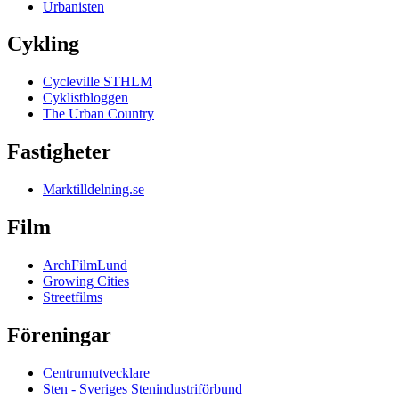
Urbanisten
Cykling
Cycleville STHLM
Cyklistbloggen
The Urban Country
Fastigheter
Marktilldelning.se
Film
ArchFilmLund
Growing Cities
Streetfilms
Föreningar
Centrumutvecklare
Sten - Sveriges Stenindustriförbund