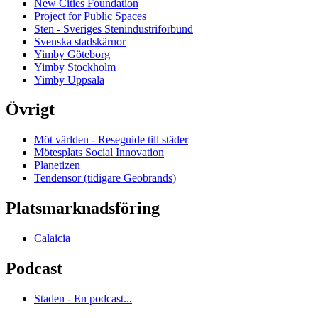
New Cities Foundation
Project for Public Spaces
Sten - Sveriges Stenindustriförbund
Svenska stadskärnor
Yimby Göteborg
Yimby Stockholm
Yimby Uppsala
Övrigt
Möt världen - Reseguide till städer
Mötesplats Social Innovation
Planetizen
Tendensor (tidigare Geobrands)
Platsmarknadsföring
Calaicia
Podcast
Staden - En podcast...