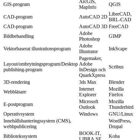
ArcGIS,
GIS-program
QGIS
MapInfo
LibreCAD,
CAD-program
AutoCAD 2D
BRL‑CAD
CAD-program
AutoCAD 3D
FreeCAD
Adobe
Bildbehandling
GIMP
Photoshop
Adobe
Vektorbaserat illustrationsprogram
InkScape
Illustrator
Pagemaker,
Layout/ombrytningsprogram/Desktop
Adobe
Scribus
publishing-program
InDesign och
QuarkXpress
3D-rendering
3ds Max
Blender
Internet
Mozilla
Webbläsare
Explorer
Firefox
Microsoft
Mozilla
E-postprogram
Outlook
Thunderbird
Operativsystem
Windows
GNU/Linux
Innehållshanteringssystem (CMS),
WordPress,
webbpublicering
Drupal
BOOK-IT,
Bibliotekssystem
Koha
LIBRA.SE