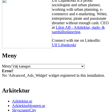
Ulf Liljankoski is a proud
sociologists and urban planner,
working with urban planning, e-
commerce and e-marketing. Writer,
entrepreneur, pirate and passionate
dreamer without enough cash. CEO
at
Lilon AB - Arkitektur, stads- &
samhällsplanering
.
Connect with me on LinkedIn:
Ulf Liljankoski
Meny
Meny
Error!
No 'Advanced_Ads_Widget' widget registered in this installation.
Arkitektur
Arkitektur.se
Arkitekturbloggen.se
SkyscraperCity