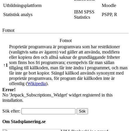
Utbildningsplattform
Moodle
IBM SPSS
Statistisk analys
PSPP, R
Statistics
Fotnot
Fotnot
Proprietär programvara är programvara som har restriktioner
(vanligtvis satta av ägaren) vad gäller att använda, modifiera
eller kopiera den och alltså saknar de grundläggande friheter
som finns hos fri programvara; exempelvis får man sällan
↑
1
tillgång till källkoden, man får inte ändra i programmet, och man
får inte ge bort kopior. Stängd källkod används synonymt med
proprietär programvara, för program där källkoden inte är
offentlig (
Wikipedia
).
Error!
No 'Jetpack_Subscriptions_Widget' widget registered in this
installation.
Sök efter:
Om Stadsplanering.se