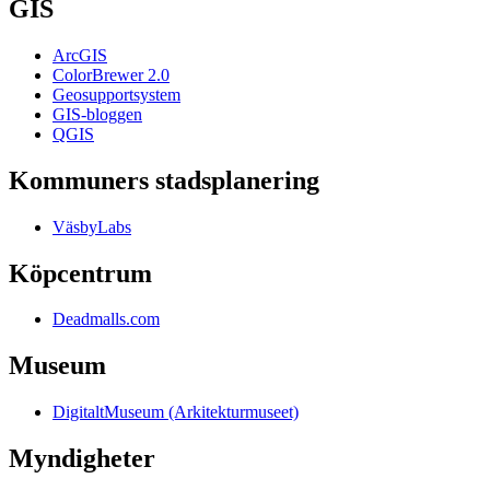
GIS
ArcGIS
ColorBrewer 2.0
Geosupportsystem
GIS-bloggen
QGIS
Kommuners stadsplanering
VäsbyLabs
Köpcentrum
Deadmalls.com
Museum
DigitaltMuseum (Arkitekturmuseet)
Myndigheter