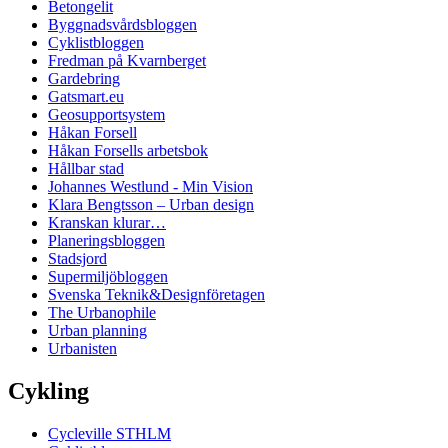
Betongelit
Byggnadsvårdsbloggen
Cyklistbloggen
Fredman på Kvarnberget
Gardebring
Gatsmart.eu
Geosupportsystem
Håkan Forsell
Håkan Forsells arbetsbok
Hållbar stad
Johannes Westlund - Min Vision
Klara Bengtsson – Urban design
Kranskan klurar…
Planeringsbloggen
Stadsjord
Supermiljöbloggen
Svenska Teknik&Designföretagen
The Urbanophile
Urban planning
Urbanisten
Cykling
Cycleville STHLM