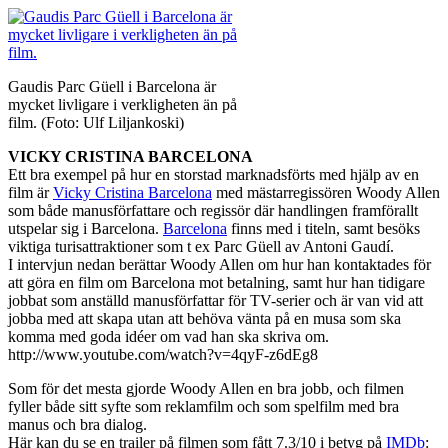
Gaudis Parc Güell i Barcelona är
mycket livligare i verkligheten än på
film. (Foto: Ulf Liljankoski)
VICKY CRISTINA BARCELONA
Ett bra exempel på hur en storstad marknadsförts med hjälp av en
film är
Vicky Cristina Barcelona
med mästarregissören Woody Allen
som både manusförfattare och regissör där handlingen framförallt
utspelar sig i Barcelona.
Barcelona
finns med i titeln, samt besöks
viktiga turisattraktioner som t ex Parc Güell av Antoni Gaudí.
I intervjun nedan berättar Woody Allen om hur han kontaktades för
att göra en film om Barcelona mot betalning, samt hur han tidigare
jobbat som anställd manusförfattar för TV-serier och är van vid att
jobba med att skapa utan att behöva vänta på en musa som ska
komma med goda idéer om vad han ska skriva om.
http://www.youtube.com/watch?v=4qyF-z6dEg8
Som för det mesta gjorde Woody Allen en bra jobb, och filmen
fyller både sitt syfte som reklamfilm och som spelfilm med bra
manus och bra dialog.
Här kan du se en trailer på filmen som fått 7.3/10 i betyg på
IMDb
: