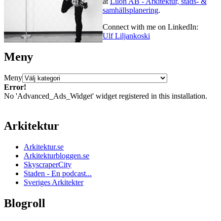
at
Lilon AB - Arkitektur, stads- &
samhällsplanering
.
Connect with me on LinkedIn:
Ulf Liljankoski
Meny
Meny
Error!
No 'Advanced_Ads_Widget' widget registered in this installation.
Arkitektur
Arkitektur.se
Arkitekturbloggen.se
SkyscraperCity
Staden - En podcast...
Sveriges Arkitekter
Blogroll