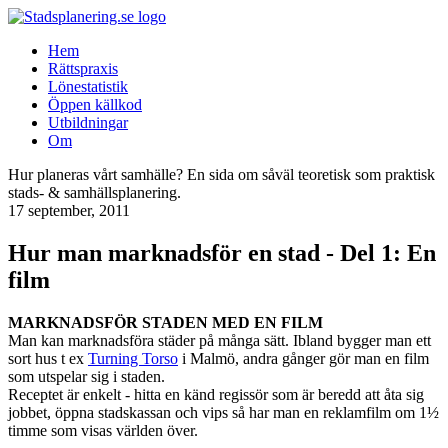
Hem
Rättspraxis
Lönestatistik
Öppen källkod
Utbildningar
Om
Hur planeras vårt samhälle? En sida om såväl teoretisk som praktisk
stads- & samhällsplanering.
17 september, 2011
Hur man marknadsför en stad - Del 1: En
film
MARKNADSFÖR STADEN MED EN FILM
Man kan marknadsföra städer på många sätt. Ibland bygger man ett
sort hus t ex
Turning Torso
i Malmö, andra gånger gör man en film
som utspelar sig i staden.
Receptet är enkelt - hitta en känd regissör som är beredd att åta sig
jobbet, öppna stadskassan och vips så har man en reklamfilm om 1½
timme som visas världen över.