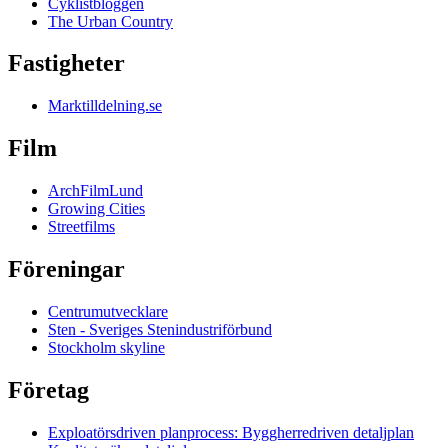
Cyklistbloggen
The Urban Country
Fastigheter
Marktilldelning.se
Film
ArchFilmLund
Growing Cities
Streetfilms
Föreningar
Centrumutvecklare
Sten - Sveriges Stenindustriförbund
Stockholm skyline
Företag
Exploatörsdriven planprocess: Byggherredriven detaljplan