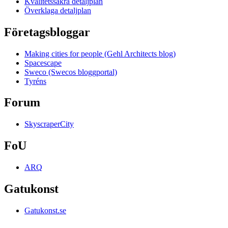
Kvalitetssäkra detaljplan
Överklaga detaljplan
Företagsbloggar
Making cities for people (Gehl Architects blog)
Spacescape
Sweco (Swecos bloggportal)
Tyréns
Forum
SkyscraperCity
FoU
ARQ
Gatukonst
Gatukonst.se