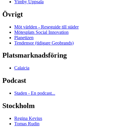
Yimby Uppsala
Övrigt
Möt världen - Reseguide till städer
Mötesplats Social Innovation
Planetizen
Tendensor (tidigare Geobrands)
Platsmarknadsföring
Calaicia
Podcast
Staden - En podcast...
Stockholm
Regina Kevius
Tomas Rudin