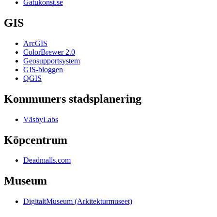
Gatukonst.se
GIS
ArcGIS
ColorBrewer 2.0
Geosupportsystem
GIS-bloggen
QGIS
Kommuners stadsplanering
VäsbyLabs
Köpcentrum
Deadmalls.com
Museum
DigitaltMuseum (Arkitekturmuseet)