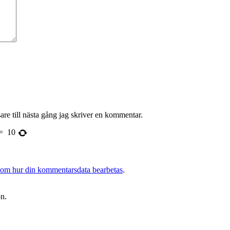
re till nästa gång jag skriver en kommentar.
=
10
 om hur din kommentarsdata bearbetas
.
on.