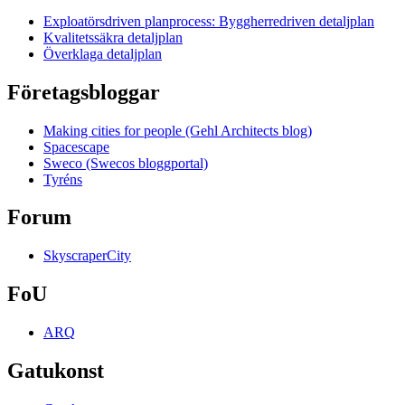
Exploatörsdriven planprocess: Byggherredriven detaljplan
Kvalitetssäkra detaljplan
Överklaga detaljplan
Företagsbloggar
Making cities for people (Gehl Architects blog)
Spacescape
Sweco (Swecos bloggportal)
Tyréns
Forum
SkyscraperCity
FoU
ARQ
Gatukonst