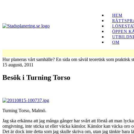
HEM
RÄTTSPR
LÖNESTA
ÖPPEN K
UTBILDN
OM
Hur planeras vårt samhälle? En sida om såväl teoretisk som praktisk s
15 augusti, 2011
Besök i Turning Torso
Turning Torso, Malmö.
Jag ska erkänna att jag många gånger har svårt att förstå att man lyck
omgivning, inte sticka ut eller väcka känslor. Känslor kan väcka oro oc
Det är dock inte detta som jag skulle skriva om, utan jag tänkte bara l