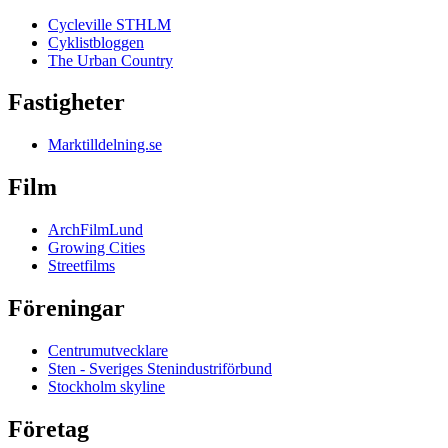
Cycleville STHLM
Cyklistbloggen
The Urban Country
Fastigheter
Marktilldelning.se
Film
ArchFilmLund
Growing Cities
Streetfilms
Föreningar
Centrumutvecklare
Sten - Sveriges Stenindustriförbund
Stockholm skyline
Företag