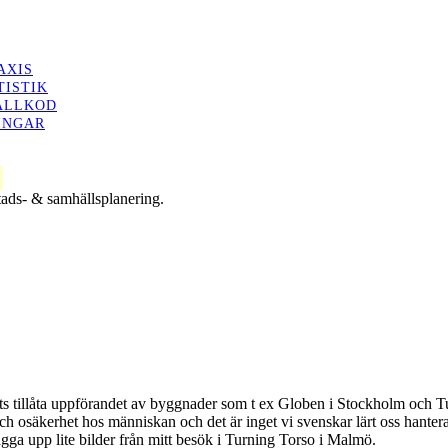
AXIS
TISTIK
ÄLLKOD
INGAR
tads- & samhällsplanering.
ats tillåta uppförandet av byggnader som t ex Globen i Stockholm och Tu
h osäkerhet hos människan och det är inget vi svenskar lärt oss hantera 
ägga upp lite bilder från mitt besök i Turning Torso i Malmö.