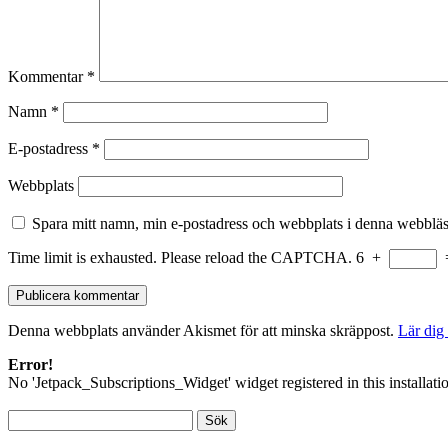
Kommentar
*
Namn
*
E-postadress
*
Webbplats
Spara mitt namn, min e-postadress och webbplats i denna webbläsa
Time limit is exhausted. Please reload the CAPTCHA.
6
+
Denna webbplats använder Akismet för att minska skräppost.
Lär dig
Error!
No 'Jetpack_Subscriptions_Widget' widget registered in this installati
Sök
efter: