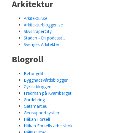
Arkitektur
Arkitektur.se
Arkitekturbloggen.se
SkyscraperCity
Staden - En podcast...
Sveriges Arkitekter
Blogroll
Betongelit
Byggnadsvårdsbloggen
Cyklistbloggen
Fredman på Kvarnberget
Gardebring
Gatsmart.eu
Geosupportsystem
Håkan Forsell
Håkan Forsells arbetsbok
Hållbar stad