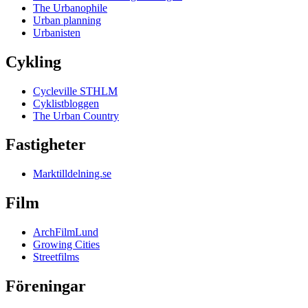
The Urbanophile
Urban planning
Urbanisten
Cykling
Cycleville STHLM
Cyklistbloggen
The Urban Country
Fastigheter
Marktilldelning.se
Film
ArchFilmLund
Growing Cities
Streetfilms
Föreningar