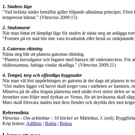
1. Stadens läge
"Vad befästa städer beträffar gäller följande allmänna principer. Först
tempererat klimat." (Vitruvius 2009:15)
2. Stadsmurar
När man hittat ett lämpligt läge för staden är nästa steg att anlägga to
"Formen på en stad bör inte vara kvadratisk eller bestå av utskjutande
3. Gatornas riktning
Nästa steg blir att planera gatornas riktning.
"Planera huvudgator och bigator med hänsyn till väderstrecken. För att
ohälsosamma, fuktiga vindar skadliga." (Vitruvius 2009:21)
4. Tempel, torg och offentliga byggnader
När man väl löst uppdelningen av gatorna är det dags att planera in te
"Om staden ligger vid havet skall torget vara i närheten av hamnen, m
Minerva på de allra högsta platserna med utsikt över större delen av st
frestelser som följer med dyrkan av Venus, för att invånarna skall slipp
Mars skall försvara staden mot dess fiender och skydda den mot kriget
Referenslista
Vitruvius
- Om arkitektur : 10 böcker
av Mårtelius, J. (red). Byggför
Köp boken:
Adlibris
|
Bokia
|
Bokus