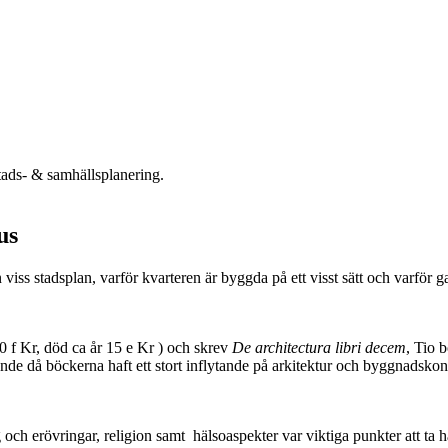
tads- & samhällsplanering.
us
 en viss stadsplan, varför kvarteren är byggda på ett visst sätt och varf
0 f Kr, död ca år 15 e Kr ) och skrev
De architectura libri decem
, Tio 
rande då böckerna haft ett stort inflytande på arkitektur och byggnadskon
och erövringar, religion samt hälsoaspekter var viktiga punkter att ta hä