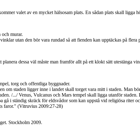
 kommer valet av en mycket hälsosam plats. En sådan plats skall ligga hö
rn och murar.
 vinklar utan den bör vara rundad så att fienden kan upptäckas på flera 
 planera dessa väl måste man framför allt på ett klokt sätt utestänga vi
mpel, torg och offentliga byggnader.
en om staden ligger inne i landet skall torget vara mitt i staden. Man b
aden. /.../ Venus, Vulcanus och Mars tempel skall ligga utanför staden. D
a gå i ständig skräck för eldsvådor som kan uppstå vid religiösa riter och
s faror." (Vitruvius 2009:27-28)
laget. Stockholm 2009.