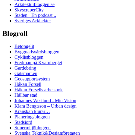
Arkitekturbloggen.se
SkyscraperCity
Staden - En podcast...
Sveriges Arkitekter
Blogroll
Betongelit
Byggnadsvårdsbloggen
Cyklistbloggen
Fredman på Kvarnberget
Gardebring
Gatsmart.eu
Geosupportsystem
Håkan Forsell
Håkan Forsells arbetsbok
Hållbar stad
Johannes Westlund - Min Vision
Klara Bengtsson – Urban design
Kranskan klurar…
Planeringsbloggen
Stadsjord
Supermiljöbloggen
Svenska Teknik&Designföretagen