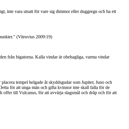
gt, inte vara utsatt för vare sig dimmor eller duggregn och ha ett
punkter." (Vitruvius 2009:19)
nden från bigatorna. Kalla vindar är obehagliga, varma vindar
ör placera tempel helgade åt skyddsgudar som Jupiter, Juno och
etta för att unga män och gifta kvinnor inte skall falla för de
 offer till Vulcanus, för att avvärja slagsmål och dråp och för att