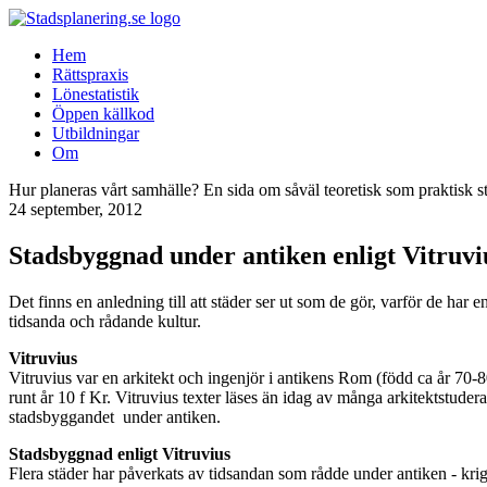
Hem
Rättspraxis
Lönestatistik
Öppen källkod
Utbildningar
Om
Hur planeras vårt samhälle? En sida om såväl teoretisk som praktisk s
24 september, 2012
Stadsbyggnad under antiken enligt Vitruvi
Det finns en anledning till att städer ser ut som de gör, varför de har
tidsanda och rådande kultur.
Vitruvius
Vitruvius var en arkitekt och ingenjör i antikens Rom (född ca år 70-8
runt år 10 f Kr. Vitruvius texter läses än idag av många arkitektstude
stadsbyggandet under antiken.
Stadsbyggnad enligt Vitruvius
Flera städer har påverkats av tidsandan som rådde under antiken - krig 