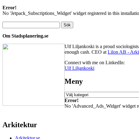
Error!
No 'Jetpack_Subscriptions_Widget' widget registered in this installati
Sök
efter:
Om Stadsplanering.se
Ulf Liljankoski is a proud sociologis
enough cash. CEO at
Lilon AB - Arki
Connect with me on LinkedIn:
Ulf Liljankoski
Meny
Meny
Error!
No 'Advanced_Ads_Widget' widget regis
Arkitektur
Arkitektur.se