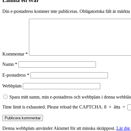
Lämna ett svar
Din e-postadress kommer inte publiceras.
Obligatoriska fält är märkta
Kommentar
*
Namn
*
E-postadress
*
Webbplats
Spara mitt namn, min e-postadress och webbplats i denna webbläsa
Time limit is exhausted. Please reload the CAPTCHA.
8
×
åtta
=
Denna webbplats använder Akismet för att minska skräppost.
Lär dig