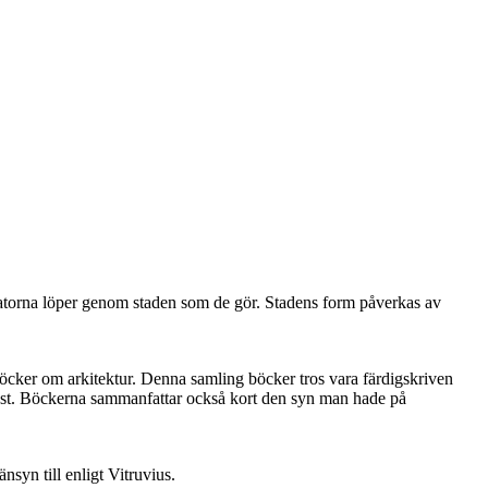
ör gatorna löper genom staden som de gör. Stadens form påverkas av
böcker om arkitektur. Denna samling böcker tros vara färdigskriven
st.
Böckerna sammanfattar också kort den syn man hade på
nsyn till enligt Vitruvius.