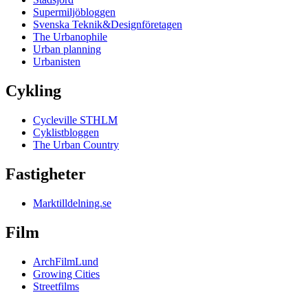
Supermiljöbloggen
Svenska Teknik&Designföretagen
The Urbanophile
Urban planning
Urbanisten
Cykling
Cycleville STHLM
Cyklistbloggen
The Urban Country
Fastigheter
Marktilldelning.se
Film
ArchFilmLund
Growing Cities
Streetfilms