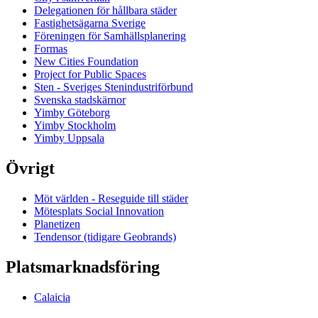
Delegationen för hållbara städer
Fastighetsägarna Sverige
Föreningen för Samhällsplanering
Formas
New Cities Foundation
Project for Public Spaces
Sten - Sveriges Stenindustriförbund
Svenska stadskärnor
Yimby Göteborg
Yimby Stockholm
Yimby Uppsala
Övrigt
Möt världen - Reseguide till städer
Mötesplats Social Innovation
Planetizen
Tendensor (tidigare Geobrands)
Platsmarknadsföring
Calaicia