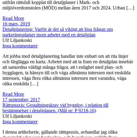
utifrån rättsfall kopplat till detaljplaner i Mark- och
miljööverdomstolen (MÖD) mellan åren 2017 och 2024. Urban […]
Read More
16 mars, 2019
Detaljplanering: Varför är det så viktigt att lösa frågan om
parkeringsplatser inom arbetet med en detaljplan
Ulf Liljankoski
Inga kommentarer
Att jobba med detaljplanering handlar inte enbart om att rita linjer
och färglägga en karta. Arbetet med att ta fram en detaljplan innebär
att samordna väldigt många frågor, att i enlighet med plan- och
bygglagen, ta hänsyn till och väga allmänna intressen mot enskilda
intressen, väga flera olika allmänna intressen mot varandra, väga
olika enskilda […]
Read More
17 september, 2017
Rättspraxis: Gestaltningskrav vid bygglov, i relation till
bestämmelser i detaljplanen. (Mål nr: P 9218-16)
Ulf Liljankoski
Inga kommentarer
I denna artikelserie, gällande rättspraxis, avhandlar jag olika