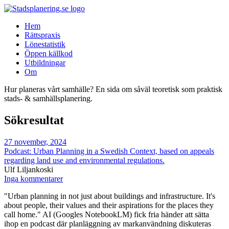
Hem
Rättspraxis
Lönestatistik
Öppen källkod
Utbildningar
Om
Hur planeras vårt samhälle? En sida om såväl teoretisk som praktisk
stads- & samhällsplanering.
Sökresultat
27 november, 2024
Podcast: Urban Planning in a Swedish Context, based on appeals
regarding land use and environmental regulations.
Ulf Liljankoski
Inga kommentarer
"Urban planning in not just about buildings and infrastructure. It's
about people, their values and their aspirations for the places they
call home." AI (Googles NotebookLM) fick fria händer att sätta
ihop en podcast där planläggning av markanvändning diskuteras