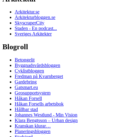
Arkitektur.se
Arkitekturbloggen.se
SkyscraperCity
Staden - En podcast...
Sveriges Arkitekter
Blogroll
Betongelit
Byggnadsvårdsbloggen
Cyklistbloggen
Fredman på Kvarnberget
Gardebring
Gatsmart.eu
Geosupportsystem
Håkan Forsell
Håkan Forsells arbetsbok
Hållbar stad
Johannes Westlund - Min Vision
Klara Bengtsson – Urban design
Kranskan klurar…
Planeringsbloggen
Stadsjord