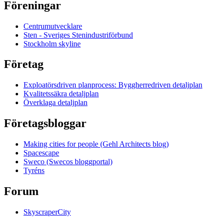
Föreningar
Centrumutvecklare
Sten - Sveriges Stenindustriförbund
Stockholm skyline
Företag
Exploatörsdriven planprocess: Byggherredriven detaljplan
Kvalitetssäkra detaljplan
Överklaga detaljplan
Företagsbloggar
Making cities for people (Gehl Architects blog)
Spacescape
Sweco (Swecos bloggportal)
Tyréns
Forum
SkyscraperCity