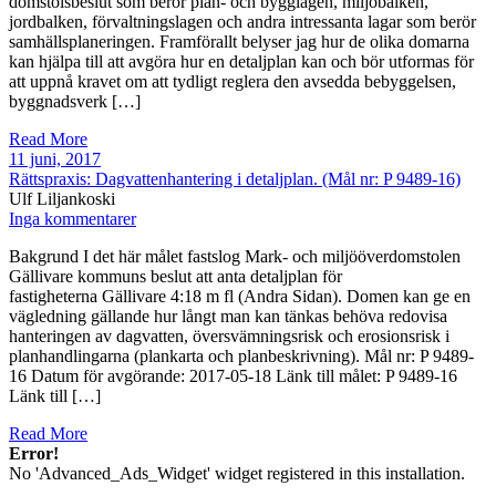
domstolsbeslut som berör plan- och bygglagen, miljöbalken,
jordbalken, förvaltningslagen och andra intressanta lagar som berör
samhällsplaneringen. Framförallt belyser jag hur de olika domarna
kan hjälpa till att avgöra hur en detaljplan kan och bör utformas för
att uppnå kravet om att tydligt reglera den avsedda bebyggelsen,
byggnadsverk […]
Read More
11 juni, 2017
Rättspraxis: Dagvattenhantering i detaljplan. (Mål nr: P 9489-16)
Ulf Liljankoski
Inga kommentarer
Bakgrund I det här målet fastslog Mark- och miljööverdomstolen
Gällivare kommuns beslut att anta detaljplan för
fastigheterna Gällivare 4:18 m fl (Andra Sidan). Domen kan ge en
vägledning gällande hur långt man kan tänkas behöva redovisa
hanteringen av dagvatten, översvämningsrisk och erosionsrisk i
planhandlingarna (plankarta och planbeskrivning). Mål nr: P 9489-
16 Datum för avgörande: 2017-05-18 Länk till målet: P 9489-16
Länk till […]
Read More
Error!
No 'Advanced_Ads_Widget' widget registered in this installation.