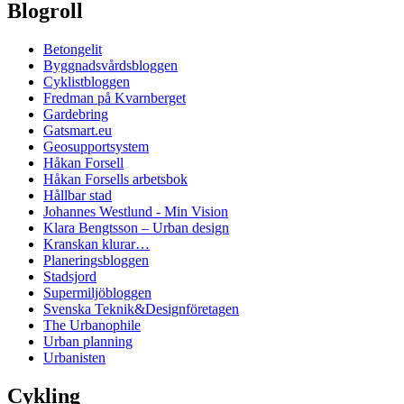
Blogroll
Betongelit
Byggnadsvårdsbloggen
Cyklistbloggen
Fredman på Kvarnberget
Gardebring
Gatsmart.eu
Geosupportsystem
Håkan Forsell
Håkan Forsells arbetsbok
Hållbar stad
Johannes Westlund - Min Vision
Klara Bengtsson – Urban design
Kranskan klurar…
Planeringsbloggen
Stadsjord
Supermiljöbloggen
Svenska Teknik&Designföretagen
The Urbanophile
Urban planning
Urbanisten
Cykling