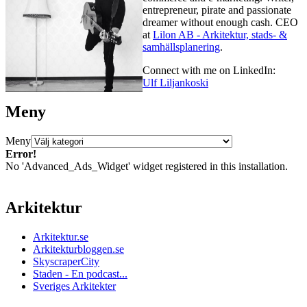
entrepreneur, pirate and passionate
dreamer without enough cash. CEO
at
Lilon AB - Arkitektur, stads- &
samhällsplanering
.
Connect with me on LinkedIn:
Ulf Liljankoski
Meny
Meny
Error!
No 'Advanced_Ads_Widget' widget registered in this installation.
Arkitektur
Arkitektur.se
Arkitekturbloggen.se
SkyscraperCity
Staden - En podcast...
Sveriges Arkitekter