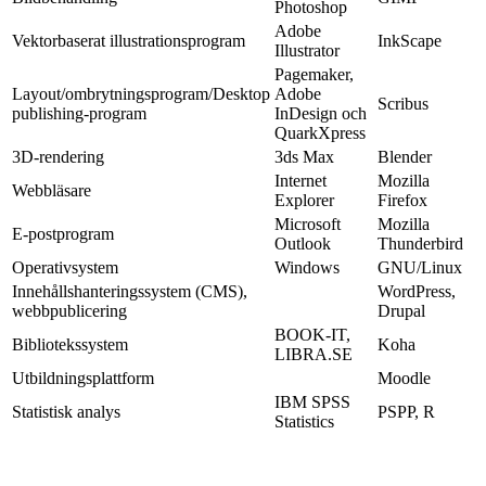
Photoshop
Adobe
Vektorbaserat illustrationsprogram
InkScape
Illustrator
Pagemaker,
Layout/ombrytningsprogram/Desktop
Adobe
Scribus
publishing-program
InDesign och
QuarkXpress
3D-rendering
3ds Max
Blender
Internet
Mozilla
Webbläsare
Explorer
Firefox
Microsoft
Mozilla
E-postprogram
Outlook
Thunderbird
Operativsystem
Windows
GNU/Linux
Innehållshanteringssystem (CMS),
WordPress,
webbpublicering
Drupal
BOOK-IT,
Bibliotekssystem
Koha
LIBRA.SE
Utbildningsplattform
Moodle
IBM SPSS
Statistisk analys
PSPP, R
Statistics