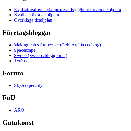
Exploatörsdriven planprocess: Byggherredriven detaljplan
Kvalitetssäkra detaljplan
Överklaga detaljplan
Företagsbloggar
Making cities for people (Gehl Architects blog)
Spacescape
Sweco (Swecos bloggportal)
Tyréns
Forum
SkyscraperCity
FoU
ARQ
Gatukonst