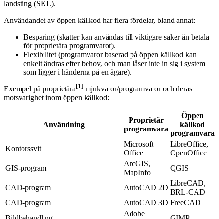
landsting (SKL).
Användandet av öppen källkod har flera fördelar, bland annat:
Besparing (skatter kan användas till viktigare saker än betala
för proprietära programvaror).
Flexibilitet (programvaror baserad på öppen källkod kan
enkelt ändras efter behov, och man låser inte in sig i system
som ligger i händerna på en ägare).
[1]
Exempel på proprietära
mjukvaror/programvaror och deras
motsvarighet inom öppen källkod:
Öppen
Proprietär
Användning
källkod
programvara
programvara
Microsoft
LibreOffice,
Kontorssvit
Office
OpenOffice
ArcGIS,
GIS-program
QGIS
MapInfo
LibreCAD,
CAD-program
AutoCAD 2D
BRL‑CAD
CAD-program
AutoCAD 3D
FreeCAD
Adobe
Bildbehandling
GIMP