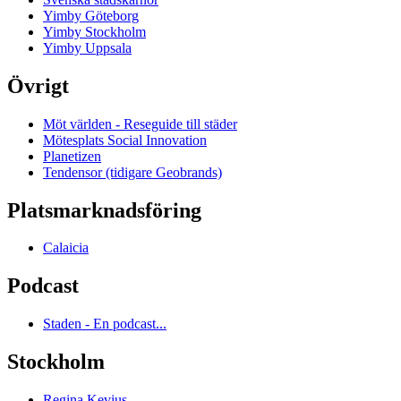
Yimby Göteborg
Yimby Stockholm
Yimby Uppsala
Övrigt
Möt världen - Reseguide till städer
Mötesplats Social Innovation
Planetizen
Tendensor (tidigare Geobrands)
Platsmarknadsföring
Calaicia
Podcast
Staden - En podcast...
Stockholm
Regina Kevius