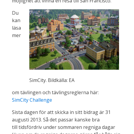
möjlighet att vinna en resa till San Francisco.
Du
kan
läsa
mer
SimCity. Bildkälla: EA
om tävlingen och tävlingsreglerna här:
SimCity Challenge
Sista dagen för att skicka in sitt bidrag är 31
augusti 2013. Så det passar kanske bra
till tidsfördriv under sommaren regniga dagar