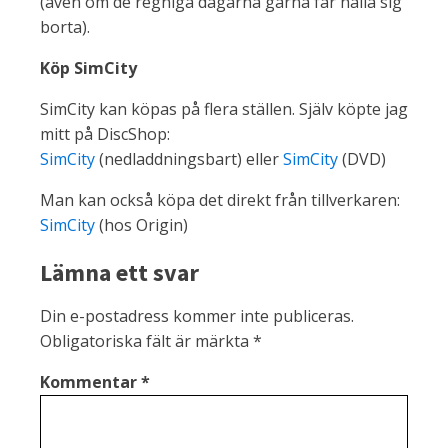
(även om de regniga dagarna gärna får hålla sig
borta).
Köp SimCity
SimCity kan köpas på flera ställen. Själv köpte jag
mitt på DiscShop:
SimCity
(nedladdningsbart) eller
SimCity
(DVD)
Man kan också köpa det direkt från tillverkaren:
SimCity
(hos Origin)
Lämna ett svar
Din e-postadress kommer inte publiceras.
Obligatoriska fält är märkta
*
Kommentar
*