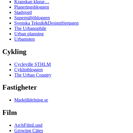
Kranskan klurar…
Planeringsbloggen
Stadsjord
Supermiljöbloggen
Svenska Teknik&Designföretagen
The Urbanophile
Urban planning
Urbanisten
Cykling
Cycleville STHLM
Cyklistbloggen
The Urban Country
Fastigheter
Marktilldelning.se
Film
ArchFilmLund
Growing Cities