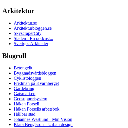
Arkitektur
Arkitektur.se
Arkitekturbloggen.se
SkyscraperCity
Staden - En podcast...
Sveriges Arkitekter
Blogroll
Betongelit
Byggnadsvårdsbloggen
Cyklistbloggen
Fredman på Kvarnberget
Gardebring
Gatsmart.eu
Geosupportsystem
Håkan Forsell
Håkan Forsells arbetsbok
Hållbar stad
Johannes Westlund - Min Vision
Klara Bengtsson – Urban design