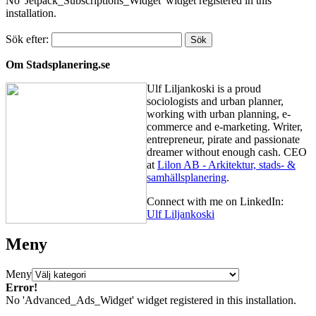
No 'Jetpack_Subscriptions_Widget' widget registered in this
installation.
Sök efter:
Om Stadsplanering.se
Ulf Liljankoski is a proud
sociologists and urban planner,
working with urban planning, e-
commerce and e-marketing. Writer,
entrepreneur, pirate and passionate
dreamer without enough cash. CEO
at
Lilon AB - Arkitektur, stads- &
samhällsplanering
.
Connect with me on LinkedIn:
Ulf Liljankoski
Meny
Meny
Error!
No 'Advanced_Ads_Widget' widget registered in this installation.