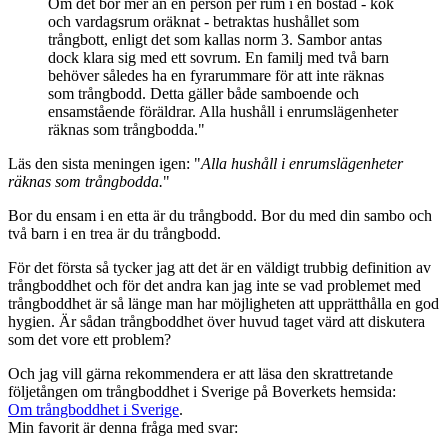
Om det bor mer än en person per rum i en bostad - kök
och vardagsrum oräknat - betraktas hushållet som
trångbott, enligt det som kallas norm 3. Sambor antas
dock klara sig med ett sovrum. En familj med två barn
behöver således ha en fyrarummare för att inte räknas
som trångbodd. Detta gäller både samboende och
ensamstående föräldrar. Alla hushåll i enrumslägenheter
räknas som trångbodda."
Läs den sista meningen igen: "
Alla hushåll i enrumslägenheter
räknas som trångbodda.
"
Bor du ensam i en etta är du trångbodd. Bor du med din sambo och
två barn i en trea är du trångbodd.
För det första så tycker jag att det är en väldigt trubbig definition av
trångboddhet och för det andra kan jag inte se vad problemet med
trångboddhet är så länge man har möjligheten att upprätthålla en god
hygien. Är sådan trångboddhet över huvud taget värd att diskutera
som det vore ett problem?
Och jag vill gärna rekommendera er att läsa den skrattretande
följetången om trångboddhet i Sverige på Boverkets hemsida:
Om trångboddhet i Sverige
.
Min favorit är denna fråga med svar: