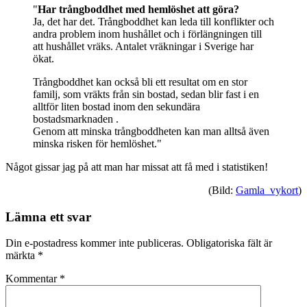
"
Har trångboddhet med hemlöshet att göra?
Ja, det har det. Trångboddhet kan leda till konflikter och
andra problem inom hushållet och i förlängningen till
att hushållet vräks. Antalet vräkningar i Sverige har
ökat.
Trångboddhet kan också bli ett resultat om en stor
familj, som vräkts från sin bostad, sedan blir fast i en
alltför liten bostad inom den sekundära
bostadsmarknaden .
Genom att minska trångboddheten kan man alltså även
minska risken för hemlöshet."
Något gissar jag på att man har missat att få med i statistiken!
(Bild:
Gamla vykort
)
Lämna ett svar
Din e-postadress kommer inte publiceras.
Obligatoriska fält är
märkta
*
Kommentar
*