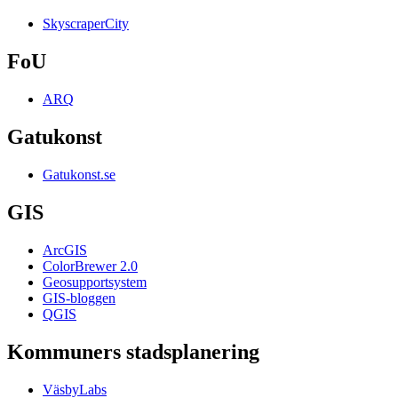
SkyscraperCity
FoU
ARQ
Gatukonst
Gatukonst.se
GIS
ArcGIS
ColorBrewer 2.0
Geosupportsystem
GIS-bloggen
QGIS
Kommuners stadsplanering
VäsbyLabs