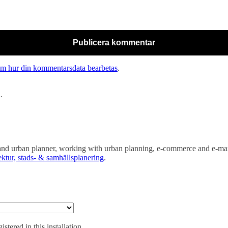
om hur din kommentarsdata bearbetas
.
.
s and urban planner, working with urban planning, e-commerce and e-mark
ktur, stads- & samhällsplanering
.
ered in this installation.