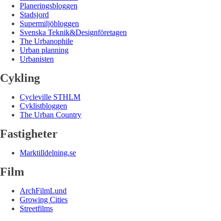
Planeringsbloggen
Stadsjord
Supermiljöbloggen
Svenska Teknik&Designföretagen
The Urbanophile
Urban planning
Urbanisten
Cykling
Cycleville STHLM
Cyklistbloggen
The Urban Country
Fastigheter
Marktilldelning.se
Film
ArchFilmLund
Growing Cities
Streetfilms