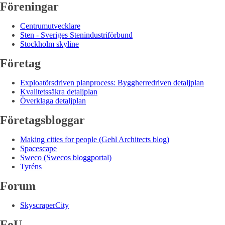
Föreningar
Centrumutvecklare
Sten - Sveriges Stenindustriförbund
Stockholm skyline
Företag
Exploatörsdriven planprocess: Byggherredriven detaljplan
Kvalitetssäkra detaljplan
Överklaga detaljplan
Företagsbloggar
Making cities for people (Gehl Architects blog)
Spacescape
Sweco (Swecos bloggportal)
Tyréns
Forum
SkyscraperCity
FoU