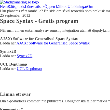
Hem
Rättspraxis
Lönestatistik
Öppen källkod
Utbildningar
Om
Hur planeras vårt samhälle? En sida om såväl teoretisk som praktisk st
25 september, 2012
Space Syntax - Gratis program
När man vill en enkel analys av rumslig integration utan att djupdyka i
AJAX: Software for Generalised Space Syntax
Ladda ner
AJAX: Software for Generalised Space Syntax
Syntax2D
Ladda ner
Syntax2D
UCL Depthmap
Ladda ner
UCL Depthmap
Lämna ett svar
Din e-postadress kommer inte publiceras.
Obligatoriska fält är märkta
*
Kommentar
*