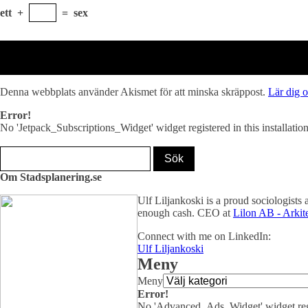
ett
+
=
sex
Denna webbplats använder Akismet för att minska skräppost.
Lär dig 
Error!
No 'Jetpack_Subscriptions_Widget' widget registered in this installation
Om Stadsplanering.se
Ulf Liljankoski is a proud sociologist
enough cash. CEO at
Lilon AB - Arkite
Connect with me on LinkedIn:
Ulf Liljankoski
Meny
Meny
Error!
No 'Advanced_Ads_Widget' widget regist