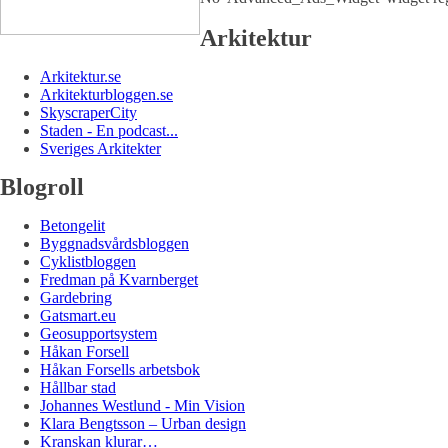
Arkitektur
Arkitektur.se
Arkitekturbloggen.se
SkyscraperCity
Staden - En podcast...
Sveriges Arkitekter
Blogroll
Betongelit
Byggnadsvårdsbloggen
Cyklistbloggen
Fredman på Kvarnberget
Gardebring
Gatsmart.eu
Geosupportsystem
Håkan Forsell
Håkan Forsells arbetsbok
Hållbar stad
Johannes Westlund - Min Vision
Klara Bengtsson – Urban design
Kranskan klurar…