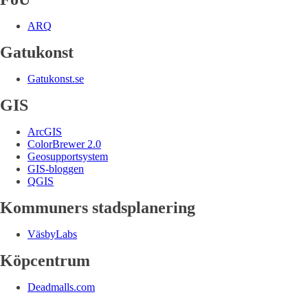
ARQ
Gatukonst
Gatukonst.se
GIS
ArcGIS
ColorBrewer 2.0
Geosupportsystem
GIS-bloggen
QGIS
Kommuners stadsplanering
VäsbyLabs
Köpcentrum
Deadmalls.com