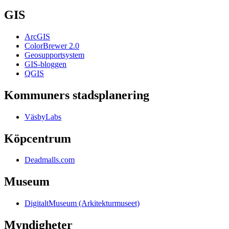
GIS
ArcGIS
ColorBrewer 2.0
Geosupportsystem
GIS-bloggen
QGIS
Kommuners stadsplanering
VäsbyLabs
Köpcentrum
Deadmalls.com
Museum
DigitaltMuseum (Arkitekturmuseet)
Myndigheter