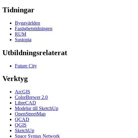
Tidningar
Byggvärlden
Fastighetstidningen
RUM
Sustopia
Utbildningsrelaterat
Future City
Verktyg
ArcGIS
ColorBrewer 2.0
LibreCAD
Modelur till SketchUp
OpenStreetMap
QCAD
QGIS
SketchUp
Space Syntax Network