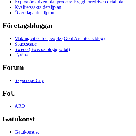
Exploatörsdriven planprocess: Byggherredriven detaljplan
Kvalitetssäkra detaljplan
Överklaga detaljplan
Företagsbloggar
Making cities for people (Gehl Architects blog)
Spacescape
Sweco (Swecos bloggportal)
Tyréns
Forum
SkyscraperCity
FoU
ARQ
Gatukonst
Gatukonst.se