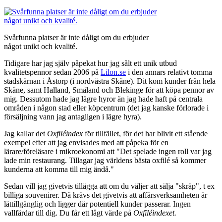
Svårfunna platser är inte dåligt om du erbjuder
något unikt och kvalité.
Tidigare har jag själv påpekat hur jag sålt ett unik utbud
kvalitetspennor sedan 2006 på
Lilon.se
i den annars relativt tomma
stadskärnan i Åstorp (i nordvästra Skåne). Dit kom kunder från hela
Skåne, samt Halland, Småland och Blekinge för att köpa pennor av
mig. Dessutom hade jag lägre hyror än jag hade haft på centrala
områden i någon stad eller köpcentrum (det jag kanske förlorade i
försäljning vann jag antagligen i lägre hyra).
Jag kallar det
Oxfiléindex
för tillfället, för det har blivit ett stående
exempel efter att jag envisades med att påpeka för en
lärare/föreläsare i mikroekonomi att "Det spelade ingen roll var jag
lade min restaurang. Tillagar jag världens bästa oxfilé så kommer
kunderna att komma till mig ändå."
Sedan vill jag givetvis tillägga att om du väljer att sälja "skräp", t ex
billiga souvenirer. Då krävs det givetvis att affärsverksamheten är
lättillgänglig och ligger där potentiell kunder passerar. Ingen
vallfärdar till dig. Du får ett lågt värde på
Oxfiléindexet.