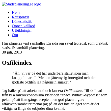
Hem
Rättspraxis
Lönestatistik
Öppen källkod
Utbildningar
Om
Hur planeras vårt samhälle? En sida om såväl teoretisk som praktisk
stads- & samhällsplanering.
30 juli, 2013
Oxfiléindex
"Åh, vi var på det här underbara stället som man
knappt hittar till. Med en jättemysig innergård och den
godaste oxfilén jag någonsin smakat."
Jag håller på att arbeta med och lansera
Oxfiléindex
. Till skillnad
från bl a mikroekonomiska idéer och "space syntax"-hypoteser som
pekar på att framgångsrecepten i en god placering av
affärsverksamheter menar jag på att det inte är läget som är det
viktiga så länge du erbjuder dina kvalité.