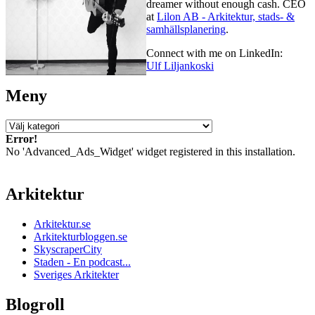
dreamer without enough cash. CEO
at
Lilon AB - Arkitektur, stads- &
samhällsplanering
.
Connect with me on LinkedIn:
Ulf Liljankoski
Meny
Meny
Error!
No 'Advanced_Ads_Widget' widget registered in this installation.
Arkitektur
Arkitektur.se
Arkitekturbloggen.se
SkyscraperCity
Staden - En podcast...
Sveriges Arkitekter
Blogroll