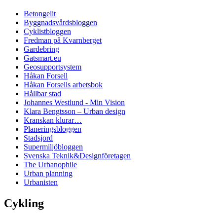
Betongelit
Byggnadsvårdsbloggen
Cyklistbloggen
Fredman på Kvarnberget
Gardebring
Gatsmart.eu
Geosupportsystem
Håkan Forsell
Håkan Forsells arbetsbok
Hållbar stad
Johannes Westlund - Min Vision
Klara Bengtsson – Urban design
Kranskan klurar…
Planeringsbloggen
Stadsjord
Supermiljöbloggen
Svenska Teknik&Designföretagen
The Urbanophile
Urban planning
Urbanisten
Cykling