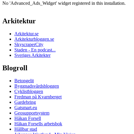
No 'Advanced_Ads_Widget' widget registered in this installation.
Arkitektur
Arkitektur.se
Arkitekturbloggen.se
SkyscraperCity
Staden - En podcast...
Sveriges Arkitekter
Blogroll
Betongelit
Byggnadsvårdsbloggen
Cyklistbloggen
Fredman på Kvarnberget
Gardebring
Gatsmart.eu
Geosupportsystem
Håkan Forsell
Håkan Forsells arbetsbok
Hållbar stad