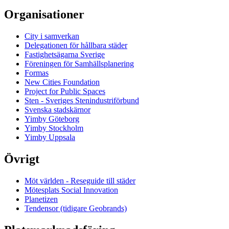
Organisationer
City i samverkan
Delegationen för hållbara städer
Fastighetsägarna Sverige
Föreningen för Samhällsplanering
Formas
New Cities Foundation
Project for Public Spaces
Sten - Sveriges Stenindustriförbund
Svenska stadskärnor
Yimby Göteborg
Yimby Stockholm
Yimby Uppsala
Övrigt
Möt världen - Reseguide till städer
Mötesplats Social Innovation
Planetizen
Tendensor (tidigare Geobrands)