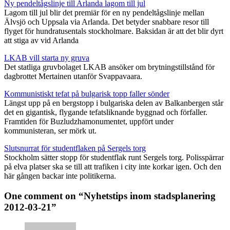
Ny pendeltågslinje till Arlanda lagom till jul
Lagom till jul blir det premiär för en ny pendeltågslinje mellan
Älvsjö och Uppsala via Arlanda. Det betyder snabbare resor till
flyget för hundratusentals stockholmare. Baksidan är att det blir dyrt
att stiga av vid Arlanda
LKAB vill starta ny gruva
Det statliga gruvbolaget LKAB ansöker om brytningstillstånd för
dagbrottet Mertainen utanför Svappavaara.
Kommunistiskt tefat på bulgarisk topp faller sönder
Längst upp på en bergstopp i bulgariska delen av Balkanbergen står
det en gigantisk, flygande tefatsliknande byggnad och förfaller.
Framtiden för Buzludzhamonumentet, uppfört under
kommunisteran, ser mörk ut.
Slutsnurrat för studentflaken på Sergels torg
Stockholm sätter stopp för studentflak runt Sergels torg. Polisspärrar
på elva platser ska se till att trafiken i city inte korkar igen. Och den
här gången backar inte politikerna.
One comment on “Nyhetstips inom stadsplanering
2012-03-21”