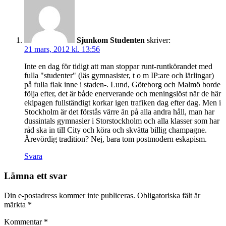
Sjunkom Studenten
skriver:
21 mars, 2012 kl. 13:56
Inte en dag för tidigt att man stoppar runt-runtkörandet med
fulla "studenter" (läs gymnasister, t o m IP:are och lärlingar)
på fulla flak inne i staden-. Lund, Göteborg och Malmö borde
följa efter, det är både enerverande och meningslöst när de här
ekipagen fullständigt korkar igen trafiken dag efter dag. Men i
Stockholm är det förstås värre än på alla andra håll, man har
dussintals gymnasier i Storstockholm och alla klasser som har
råd ska in till City och köra och skvätta billig champagne.
Ärevördig tradition? Nej, bara tom postmodern eskapism.
Svara
Lämna ett svar
Din e-postadress kommer inte publiceras.
Obligatoriska fält är
märkta
*
Kommentar
*