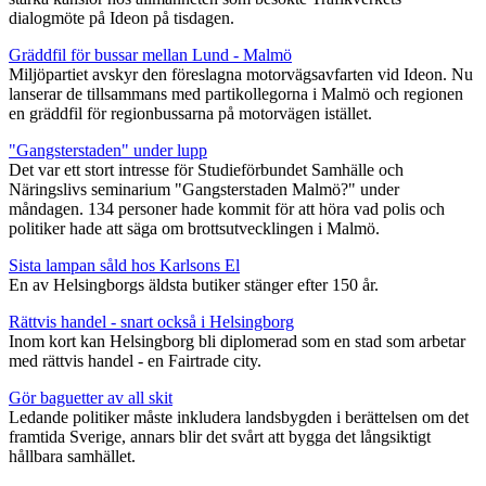
dialogmöte på Ideon på tisdagen.
Gräddfil för bussar mellan Lund - Malmö
Miljöpartiet avskyr den föreslagna motorvägsavfarten vid Ideon. Nu
lanserar de tillsammans med partikollegorna i Malmö och regionen
en gräddfil för regionbussarna på motorvägen istället.
"Gangsterstaden" under lupp
Det var ett stort intresse för Studieförbundet Samhälle och
Näringslivs seminarium "Gangsterstaden Malmö?" under
måndagen. 134 personer hade kommit för att höra vad polis och
politiker hade att säga om brottsutvecklingen i Malmö.
Sista lampan såld hos Karlsons El
En av Helsingborgs äldsta butiker stänger efter 150 år.
Rättvis handel - snart också i Helsingborg
Inom kort kan Helsingborg bli diplomerad som en stad som arbetar
med rättvis handel - en Fairtrade city.
Gör baguetter av all skit
Ledande politiker måste inkludera landsbygden i berättelsen om det
framtida Sverige, annars blir det svårt att bygga det långsiktigt
hållbara samhället.