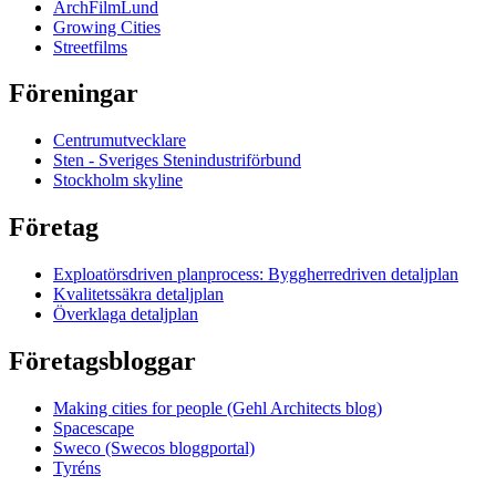
ArchFilmLund
Growing Cities
Streetfilms
Föreningar
Centrumutvecklare
Sten - Sveriges Stenindustriförbund
Stockholm skyline
Företag
Exploatörsdriven planprocess: Byggherredriven detaljplan
Kvalitetssäkra detaljplan
Överklaga detaljplan
Företagsbloggar
Making cities for people (Gehl Architects blog)
Spacescape
Sweco (Swecos bloggportal)
Tyréns