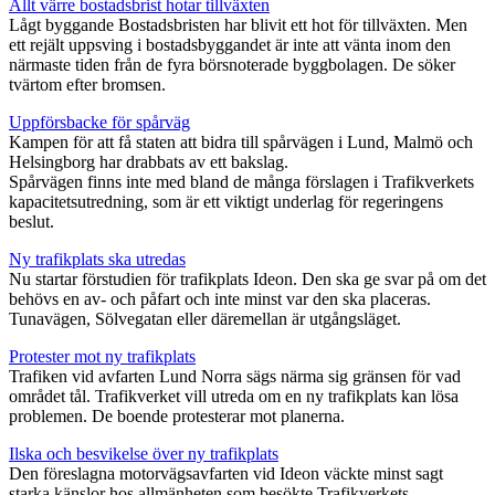
Allt värre bostadsbrist hotar tillväxten
Lågt byggande Bostadsbristen har blivit ett hot för tillväxten. Men
ett rejält uppsving i bostadsbyggandet är inte att vänta inom den
närmaste tiden från de fyra börsnoterade byggbolagen. De söker
tvärtom efter bromsen.
Uppförsbacke för spårväg
Kampen för att få staten att bidra till spårvägen i Lund, Malmö och
Helsingborg har drabbats av ett bakslag.
Spårvägen finns inte med bland de många förslagen i Trafikverkets
kapacitetsutredning, som är ett viktigt underlag för regeringens
beslut.
Ny trafikplats ska utredas
Nu startar förstudien för trafikplats Ideon. Den ska ge svar på om det
behövs en av- och påfart och inte minst var den ska placeras.
Tunavägen, Sölvegatan eller däremellan är utgångsläget.
Protester mot ny trafikplats
Trafiken vid avfarten Lund Norra sägs närma sig gränsen för vad
området tål. Trafikverket vill utreda om en ny trafikplats kan lösa
problemen. De boende protesterar mot planerna.
Ilska och besvikelse över ny trafikplats
Den föreslagna motorvägsavfarten vid Ideon väckte minst sagt
starka känslor hos allmänheten som besökte Trafikverkets