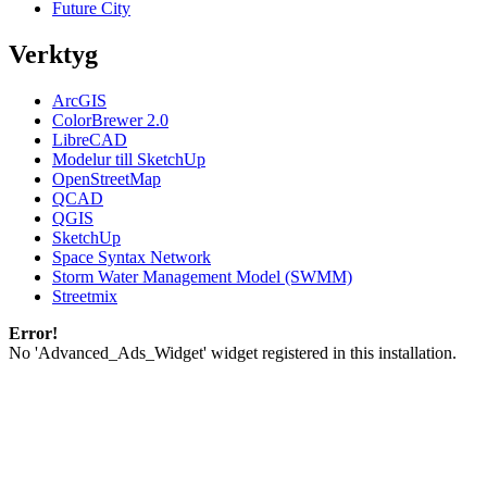
Future City
Verktyg
ArcGIS
ColorBrewer 2.0
LibreCAD
Modelur till SketchUp
OpenStreetMap
QCAD
QGIS
SketchUp
Space Syntax Network
Storm Water Management Model (SWMM)
Streetmix
Error!
No 'Advanced_Ads_Widget' widget registered in this installation.