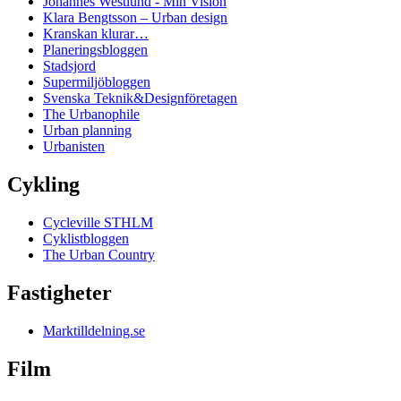
Johannes Westlund - Min Vision
Klara Bengtsson – Urban design
Kranskan klurar…
Planeringsbloggen
Stadsjord
Supermiljöbloggen
Svenska Teknik&Designföretagen
The Urbanophile
Urban planning
Urbanisten
Cykling
Cycleville STHLM
Cyklistbloggen
The Urban Country
Fastigheter
Marktilldelning.se
Film