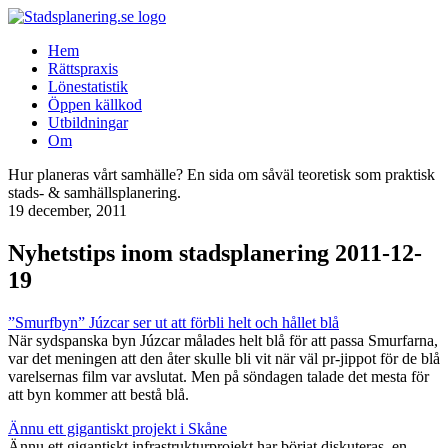
Hem
Rättspraxis
Lönestatistik
Öppen källkod
Utbildningar
Om
Hur planeras vårt samhälle? En sida om såväl teoretisk som praktisk
stads- & samhällsplanering.
19 december, 2011
Nyhetstips inom stadsplanering 2011-12-
19
”Smurfbyn” Júzcar ser ut att förbli helt och hållet blå
När sydspanska byn Júzcar målades helt blå för att passa Smurfarna,
var det meningen att den åter skulle bli vit när väl pr-jippot för de blå
varelsernas film var avslutat. Men på söndagen talade det mesta för
att byn kommer att bestå blå.
Ännu ett gigantiskt projekt
i Skåne
Ännu ett gigantiskt infrastrukturprojekt har börjat diskuteras, en