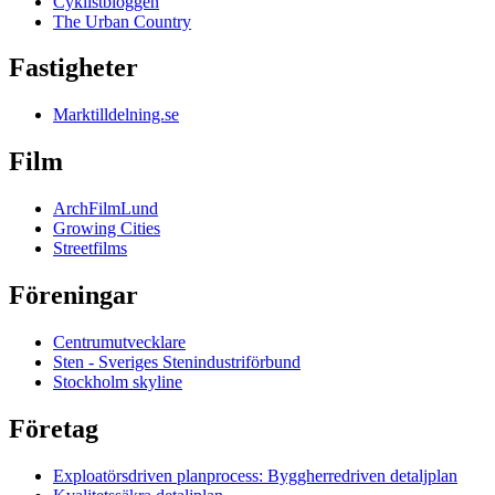
Cyklistbloggen
The Urban Country
Fastigheter
Marktilldelning.se
Film
ArchFilmLund
Growing Cities
Streetfilms
Föreningar
Centrumutvecklare
Sten - Sveriges Stenindustriförbund
Stockholm skyline
Företag
Exploatörsdriven planprocess: Byggherredriven detaljplan