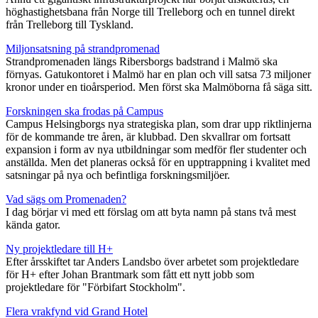
höghastighetsbana från Norge till Trelleborg och en tunnel direkt
från Trelleborg till Tyskland.
Miljonsatsning på strandpromenad
Strandpromenaden längs Ribersborgs badstrand i Malmö ska
förnyas. Gatukontoret i Malmö har en plan och vill satsa 73 miljoner
kronor under en tioårsperiod. Men först ska Malmöborna få säga sitt.
Forskningen ska frodas på Campus
Campus Helsingborgs nya strategiska plan, som drar upp riktlinjerna
för de kommande tre åren, är klubbad. Den skvallrar om fortsatt
expansion i form av nya utbildningar som medför fler studenter och
anställda. Men det planeras också för en upptrappning i kvalitet med
satsningar på nya och befintliga forskningsmiljöer.
Vad sägs om Promenaden?
I dag börjar vi med ett förslag om att byta namn på stans två mest
kända gator.
Ny projektledare till H+
Efter årsskiftet tar Anders Landsbo över arbetet som projektledare
för H+ efter Johan Brantmark som fått ett nytt jobb som
projektledare för "Förbifart Stockholm".
Flera vrakfynd vid Grand Hotel