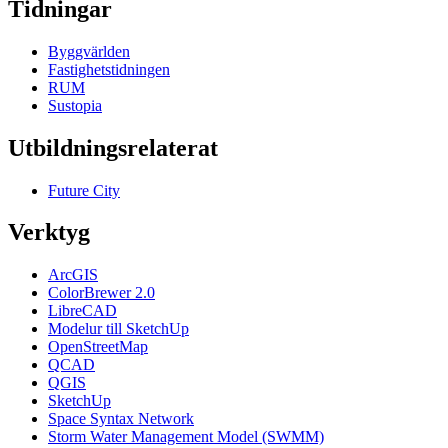
Tidningar
Byggvärlden
Fastighetstidningen
RUM
Sustopia
Utbildningsrelaterat
Future City
Verktyg
ArcGIS
ColorBrewer 2.0
LibreCAD
Modelur till SketchUp
OpenStreetMap
QCAD
QGIS
SketchUp
Space Syntax Network
Storm Water Management Model (SWMM)