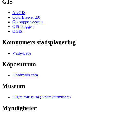
GIS
ArcGIS
ColorBrewer 2.0
Geosupportsystem
GIS-bloggen
QGIS
Kommuners stadsplanering
VäsbyLabs
Köpcentrum
Deadmalls.com
Museum
DigitaltMuseum (Arkitekturmuseet)
Myndigheter