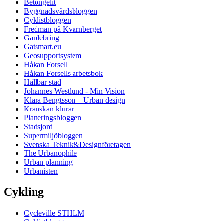
Betongelit
Byggnadsvårdsbloggen
Cyklistbloggen
Fredman på Kvarnberget
Gardebring
Gatsmart.eu
Geosupportsystem
Håkan Forsell
Håkan Forsells arbetsbok
Hållbar stad
Johannes Westlund - Min Vision
Klara Bengtsson – Urban design
Kranskan klurar…
Planeringsbloggen
Stadsjord
Supermiljöbloggen
Svenska Teknik&Designföretagen
The Urbanophile
Urban planning
Urbanisten
Cykling
Cycleville STHLM