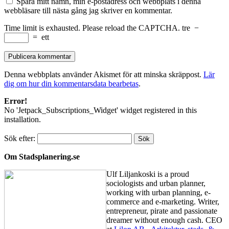
Spara mitt namn, min e-postadress och webbplats i denna
webbläsare till nästa gång jag skriver en kommentar.
Time limit is exhausted. Please reload the CAPTCHA.
tre
−
=
ett
Denna webbplats använder Akismet för att minska skräppost.
Lär
dig om hur din kommentarsdata bearbetas
.
Error!
No 'Jetpack_Subscriptions_Widget' widget registered in this
installation.
Sök efter:
Om Stadsplanering.se
Ulf Liljankoski is a proud
sociologists and urban planner,
working with urban planning, e-
commerce and e-marketing. Writer,
entrepreneur, pirate and passionate
dreamer without enough cash. CEO