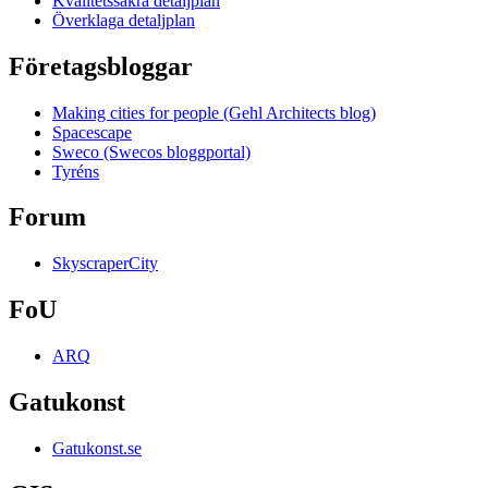
Kvalitetssäkra detaljplan
Överklaga detaljplan
Företagsbloggar
Making cities for people (Gehl Architects blog)
Spacescape
Sweco (Swecos bloggportal)
Tyréns
Forum
SkyscraperCity
FoU
ARQ
Gatukonst
Gatukonst.se