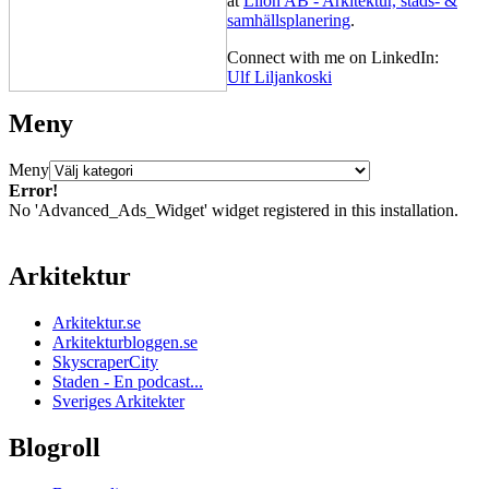
at
Lilon AB - Arkitektur, stads- &
samhällsplanering
.
Connect with me on LinkedIn:
Ulf Liljankoski
Meny
Meny
Error!
No 'Advanced_Ads_Widget' widget registered in this installation.
Arkitektur
Arkitektur.se
Arkitekturbloggen.se
SkyscraperCity
Staden - En podcast...
Sveriges Arkitekter
Blogroll