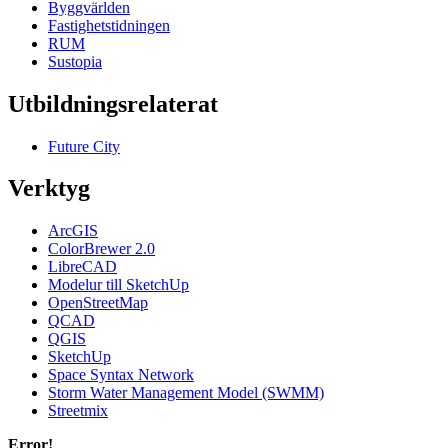
Byggvärlden
Fastighetstidningen
RUM
Sustopia
Utbildningsrelaterat
Future City
Verktyg
ArcGIS
ColorBrewer 2.0
LibreCAD
Modelur till SketchUp
OpenStreetMap
QCAD
QGIS
SketchUp
Space Syntax Network
Storm Water Management Model (SWMM)
Streetmix
Error!