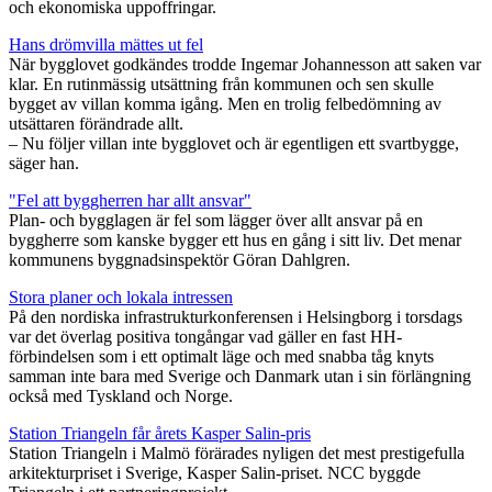
och ekonomiska uppoffringar.
Hans drömvilla mättes ut fel
När bygglovet godkändes trodde Ingemar Johannesson att saken var
klar. En rutinmässig utsättning från kommunen och sen skulle
bygget av villan komma igång. Men en trolig felbedömning av
utsättaren förändrade allt.
– Nu följer villan inte bygglovet och är egentligen ett svartbygge,
säger han.
"Fel att byggherren har allt ansvar"
Plan- och bygglagen är fel som lägger över allt ansvar på en
byggherre som kanske bygger ett hus en gång i sitt liv. Det menar
kommunens byggnadsinspektör Göran Dahlgren.
Stora planer och lokala intressen
På den nordiska infrastrukturkonferensen i Helsingborg i torsdags
var det överlag positiva tongångar vad gäller en fast HH-
förbindelsen som i ett optimalt läge och med snabba tåg knyts
samman inte bara med Sverige och Danmark utan i sin förlängning
också med Tyskland och Norge.
Station Triangeln får årets Kasper Salin-pris
Station Triangeln i Malmö förärades nyligen det mest prestigefulla
arkitekturpriset i Sverige, Kasper Salin-priset. NCC byggde