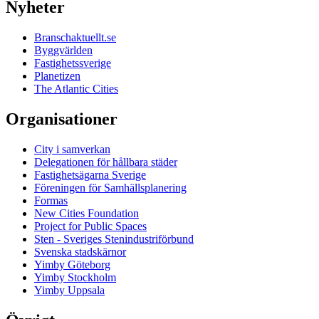
Nyheter
Branschaktuellt.se
Byggvärlden
Fastighetssverige
Planetizen
The Atlantic Cities
Organisationer
City i samverkan
Delegationen för hållbara städer
Fastighetsägarna Sverige
Föreningen för Samhällsplanering
Formas
New Cities Foundation
Project for Public Spaces
Sten - Sveriges Stenindustriförbund
Svenska stadskärnor
Yimby Göteborg
Yimby Stockholm
Yimby Uppsala