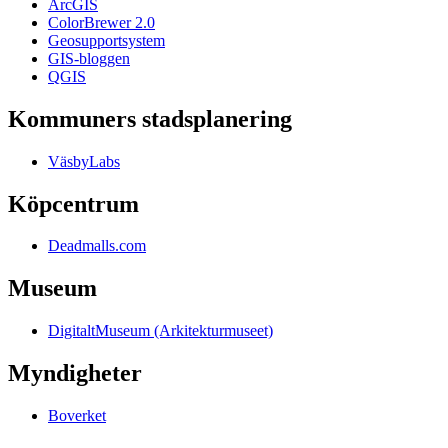
ArcGIS
ColorBrewer 2.0
Geosupportsystem
GIS-bloggen
QGIS
Kommuners stadsplanering
VäsbyLabs
Köpcentrum
Deadmalls.com
Museum
DigitaltMuseum (Arkitekturmuseet)
Myndigheter
Boverket