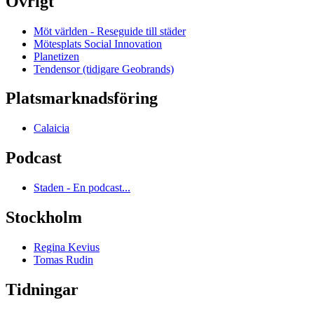
Övrigt
Möt världen - Reseguide till städer
Mötesplats Social Innovation
Planetizen
Tendensor (tidigare Geobrands)
Platsmarknadsföring
Calaicia
Podcast
Staden - En podcast...
Stockholm
Regina Kevius
Tomas Rudin
Tidningar