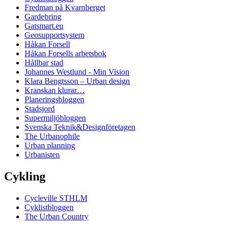
Fredman på Kvarnberget
Gardebring
Gatsmart.eu
Geosupportsystem
Håkan Forsell
Håkan Forsells arbetsbok
Hållbar stad
Johannes Westlund - Min Vision
Klara Bengtsson – Urban design
Kranskan klurar…
Planeringsbloggen
Stadsjord
Supermiljöbloggen
Svenska Teknik&Designföretagen
The Urbanophile
Urban planning
Urbanisten
Cykling
Cycleville STHLM
Cyklistbloggen
The Urban Country