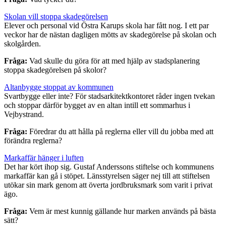
Skolan vill stoppa skadegörelsen
Elever och personal vid Östra Karups skola har fått nog. I ett par
veckor har de nästan dagligen mötts av skadegörelse på skolan och
skolgården.
Fråga:
Vad skulle du göra för att med hjälp av stadsplanering
stoppa skadegörelsen på skolor?
Altanbygge stoppat av kommunen
Svartbygge eller inte? För stadsarkitektkontoret råder ingen tvekan
och stoppar därför bygget av en altan intill ett sommarhus i
Vejbystrand.
Fråga:
Föredrar du att hålla på reglerna eller vill du jobba med att
förändra reglerna?
Markaffär hänger i luften
Det har kört ihop sig. Gustaf Anderssons stiftelse och kommunens
markaffär kan gå i stöpet. Länsstyrelsen säger nej till att stiftelsen
utökar sin mark genom att överta jordbruksmark som varit i privat
ägo.
Fråga:
Vem är mest kunnig gällande hur marken används på bästa
sätt?