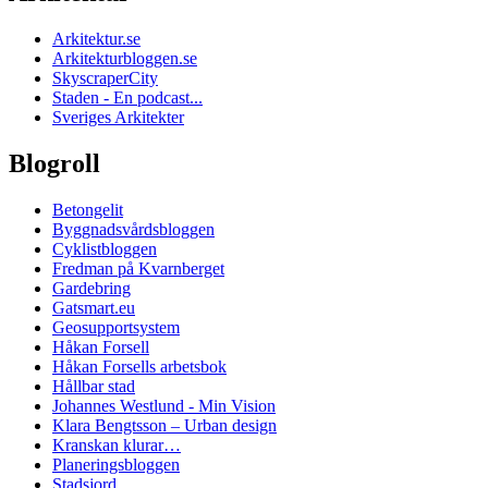
Arkitektur.se
Arkitekturbloggen.se
SkyscraperCity
Staden - En podcast...
Sveriges Arkitekter
Blogroll
Betongelit
Byggnadsvårdsbloggen
Cyklistbloggen
Fredman på Kvarnberget
Gardebring
Gatsmart.eu
Geosupportsystem
Håkan Forsell
Håkan Forsells arbetsbok
Hållbar stad
Johannes Westlund - Min Vision
Klara Bengtsson – Urban design
Kranskan klurar…
Planeringsbloggen
Stadsjord