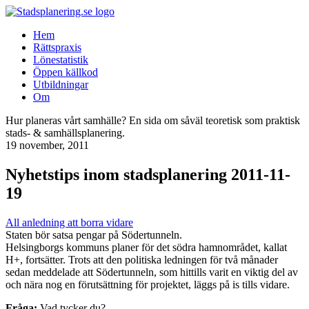
Hem
Rättspraxis
Lönestatistik
Öppen källkod
Utbildningar
Om
Hur planeras vårt samhälle? En sida om såväl teoretisk som praktisk
stads- & samhällsplanering.
19 november, 2011
Nyhetstips inom stadsplanering 2011-11-
19
All anledning att borra vidare
Staten bör satsa pengar på Södertunneln.
Helsingborgs kommuns planer för det södra hamnområdet, kallat
H+, fortsätter. Trots att den politiska ledningen för två månader
sedan meddelade att Södertunneln, som hittills varit en viktig del av
och nära nog en förutsättning för projektet, läggs på is tills vidare.
Fråga:
Vad tycker du?