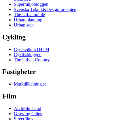
Supermiljöbloggen
Svenska Teknik&Designföretagen
The Urbanophile
Urban planning
Urbanisten
Cykling
Cycleville STHLM
Cyklistbloggen
The Urban Country
Fastigheter
Marktilldelning.se
Film
ArchFilmLund
Growing Cities
Streetfilms