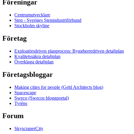
Föreningar
Centrumutvecklare
Sten - Sveriges Stenindustriförbund
Stockholm skyline
Företag
Exploatörsdriven planprocess: Byggherredriven detaljplan
Kvalitetssäkra detaljplan
Överklaga detaljplan
Företagsbloggar
Making cities for people (Gehl Architects blog)
Spacescape
Sweco (Swecos bloggportal)
Tyréns
Forum
SkyscraperCity