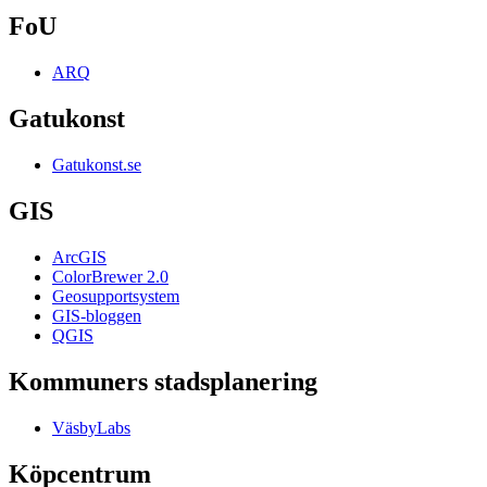
FoU
ARQ
Gatukonst
Gatukonst.se
GIS
ArcGIS
ColorBrewer 2.0
Geosupportsystem
GIS-bloggen
QGIS
Kommuners stadsplanering
VäsbyLabs
Köpcentrum