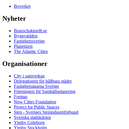
Boverket
Nyheter
Branschaktuellt.se
Byggvärlden
Fastighetssverige
Planetizen
The Atlantic Cities
Organisationer
City i samverkan
Delegationen för hållbara städer
Fastighetsägarna Sverige
Föreningen för Samhällsplanering
Formas
New Cities Foundation
Project for Public Spaces
Sten - Sveriges Stenindustriförbund
Svenska stadskärnor
Yimby Göteborg
Yimby Stockholm