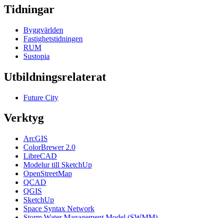
Tidningar
Byggvärlden
Fastighetstidningen
RUM
Sustopia
Utbildningsrelaterat
Future City
Verktyg
ArcGIS
ColorBrewer 2.0
LibreCAD
Modelur till SketchUp
OpenStreetMap
QCAD
QGIS
SketchUp
Space Syntax Network
Storm Water Management Model (SWMM)