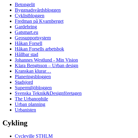
Betongelit
Byggnadsvårdsbloggen
Cyklistbloggen
Fredman på Kvarnberget
Gardebring
Gatsmart.eu
Geosupportsystem
Håkan Forsell
Håkan Forsells arbetsbok
Hållbar stad
Johannes Westlund - Min Vision
Klara Bengtsson – Urban design
Kranskan klurar…
Planeringsbloggen
Stadsjord
Supermiljöbloggen
Svenska Teknik&Designföretagen
The Urbanophile
Urban planning
Urbanisten
Cykling
Cycleville STHLM