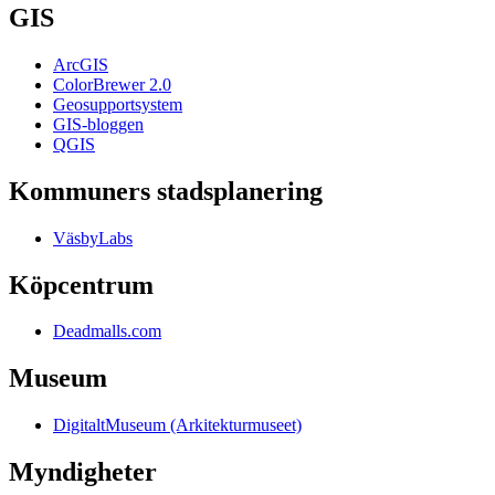
GIS
ArcGIS
ColorBrewer 2.0
Geosupportsystem
GIS-bloggen
QGIS
Kommuners stadsplanering
VäsbyLabs
Köpcentrum
Deadmalls.com
Museum
DigitaltMuseum (Arkitekturmuseet)
Myndigheter