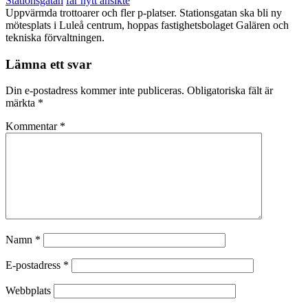
Stationsgatan
får nytt ansikte
Uppvärmda trottoarer och fler p-platser. Stationsgatan ska bli ny
mötesplats i Luleå centrum, hoppas fastighetsbolaget Galären och
tekniska förvaltningen.
Lämna ett svar
Din e-postadress kommer inte publiceras.
Obligatoriska fält är
märkta
*
Kommentar
*
Namn
*
E-postadress
*
Webbplats