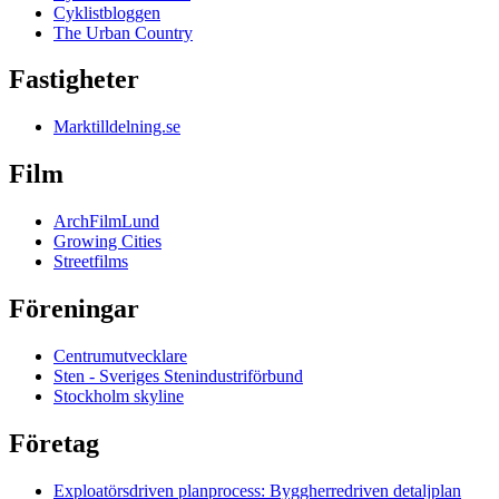
Cyklistbloggen
The Urban Country
Fastigheter
Marktilldelning.se
Film
ArchFilmLund
Growing Cities
Streetfilms
Föreningar
Centrumutvecklare
Sten - Sveriges Stenindustriförbund
Stockholm skyline
Företag
Exploatörsdriven planprocess: Byggherredriven detaljplan