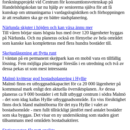
forskningsprojekt vid Centrum för konsumtionsvetenskap på
Handelshögskolan tar nu hjälp av seniorerna själva för att få
kunskap om utmaningarna i vardagslogisktiken och förhoppningen
är att resultaten ska ge en bättre stadsplanering.
Närlunda skjuter i höjden och kan växa ännu mer
Till våren börjar stans högsta hus med över 120 lägenheter byggas
på Närlunda. Och nu planeras också en förnyelse av hela området
som kanske kan kompletteras med flera hundra bostäder till.
Skejtanläggning att flytta runt
I väntan på en permanent skejtpark kan en mobil vara en tillfällig
lösning. Fem möjliga placeringar föreslås i en utredning och två av
dessa pekas ut som mest intressanta
Malmö kvitterar god bostadsplanering i Hyllie
Malmö finns en utbyggnadskapacitet för ca 20 000 lägenheter på
kommunal mark enligt den aktuella översiktsplanen. Av dessa
planeras ca 9 000 bostäder i ett fullt utbyggt centrum i södra Malmö
- det som idag kallas Hyllie utbyggnadsområde. En viss försiktighet
finns dock bland malmöborna för det nya Hyllie i valet av
bostadsområde - men fullt tillräckligt jämfört med antalet bostäder
som ska byggas. Det visar en ny undersökning som staden gjort
tillsammans med områdets bostadsaktörer.