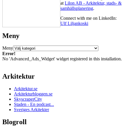
at
Lilon AB - Arkitektur, stads- &
samhällsplanering
.
Connect with me on LinkedIn:
Ulf Liljankoski
Meny
Meny
Error!
No 'Advanced_Ads_Widget' widget registered in this installation.
Arkitektur
Arkitektur.se
Arkitekturbloggen.se
SkyscraperCity
Staden - En podcast...
Sveriges Arkitekter
Blogroll