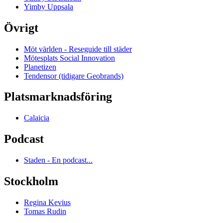
Yimby Uppsala
Övrigt
Möt världen - Reseguide till städer
Mötesplats Social Innovation
Planetizen
Tendensor (tidigare Geobrands)
Platsmarknadsföring
Calaicia
Podcast
Staden - En podcast...
Stockholm
Regina Kevius
Tomas Rudin