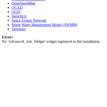
OpenStreetMap
QCAD
QGIS
SketchUp
Space Syntax Network
Storm Water Management Model (SWMM)
Streetmix
Error!
No 'Advanced_Ads_Widget' widget registered in this installation.