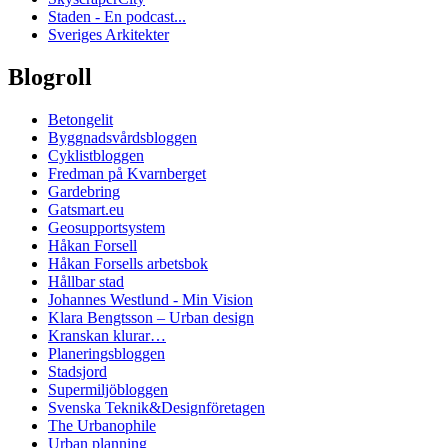
Staden - En podcast...
Sveriges Arkitekter
Blogroll
Betongelit
Byggnadsvårdsbloggen
Cyklistbloggen
Fredman på Kvarnberget
Gardebring
Gatsmart.eu
Geosupportsystem
Håkan Forsell
Håkan Forsells arbetsbok
Hållbar stad
Johannes Westlund - Min Vision
Klara Bengtsson – Urban design
Kranskan klurar…
Planeringsbloggen
Stadsjord
Supermiljöbloggen
Svenska Teknik&Designföretagen
The Urbanophile
Urban planning