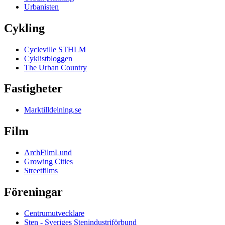
Urbanisten
Cykling
Cycleville STHLM
Cyklistbloggen
The Urban Country
Fastigheter
Marktilldelning.se
Film
ArchFilmLund
Growing Cities
Streetfilms
Föreningar
Centrumutvecklare
Sten - Sveriges Stenindustriförbund