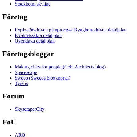
Stockholm skyline
Företag
Exploatörsdriven planprocess: Byggherredriven detaljplan
Kvalitetssäkra detaljplan
Överklaga detaljplan
Företagsbloggar
Making cities for people (Gehl Architects blog)
Spacescape
Sweco (Swecos bloggportal)
Tyréns
Forum
SkyscraperCity
FoU
ARQ