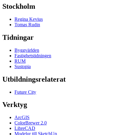
Stockholm
Regina Kevius
Tomas Rudin
Tidningar
Byggvärlden
Fastighetstidningen
RUM
Sustopia
Utbildningsrelaterat
Future City
Verktyg
ArcGIS
ColorBrewer 2.0
LibreCAD
Modelur till SketchUp