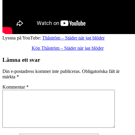
Lyssna på YouTube:
Thåström – Städer när jag blöder
Köp Thåström – Städer när jag blöder
Lämna ett svar
Din e-postadress kommer inte publiceras.
Obligatoriska fält är
märkta
*
Kommentar
*