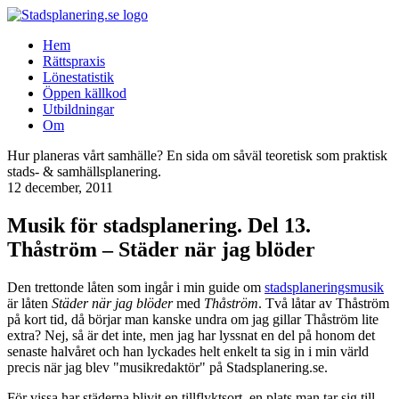
Hem
Rättspraxis
Lönestatistik
Öppen källkod
Utbildningar
Om
Hur planeras vårt samhälle? En sida om såväl teoretisk som praktisk
stads- & samhällsplanering.
12 december, 2011
Musik för stadsplanering. Del 13.
Thåström – Städer när jag blöder
Den trettonde låten som ingår i min guide om
stadsplaneringsmusik
är låten
Städer när jag blöder
med
Thåström
. Två låtar av Thåström
på kort tid, då börjar man kanske undra om jag gillar Thåström lite
extra? Nej, så är det inte, men jag har lyssnat en del på honom det
senaste halvåret och han lyckades helt enkelt ta sig in i min värld
precis när jag blev "musikredaktör" på Stadsplanering.se.
För vissa har städerna blivit en tillflyktsort, en plats man tar sig till