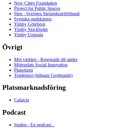
New Cities Foundation
Project for Public Spaces
Sten - Sveriges Stenindustriförbund
Svenska stadskärnor
Yimby Göteborg
Yimby Stockholm
Yimby Uppsala
Övrigt
Möt världen - Reseguide till städer
Mötesplats Social Innovation
Planetizen
Tendensor (tidigare Geobrands)
Platsmarknadsföring
Calaicia
Podcast
Staden - En podcast...