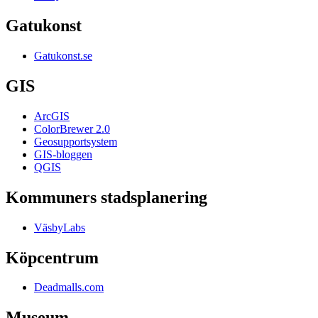
Gatukonst
Gatukonst.se
GIS
ArcGIS
ColorBrewer 2.0
Geosupportsystem
GIS-bloggen
QGIS
Kommuners stadsplanering
VäsbyLabs
Köpcentrum
Deadmalls.com
Museum