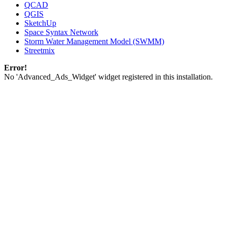
QCAD
QGIS
SketchUp
Space Syntax Network
Storm Water Management Model (SWMM)
Streetmix
Error!
No 'Advanced_Ads_Widget' widget registered in this installation.