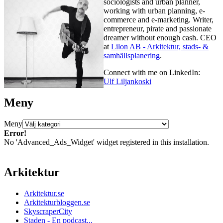
sociologists and urban planner,
working with urban planning, e-
commerce and e-marketing. Writer,
entrepreneur, pirate and passionate
dreamer without enough cash. CEO
at
Lilon AB - Arkitektur, stads- &
samhällsplanering
.
Connect with me on LinkedIn:
Ulf Liljankoski
Meny
Meny
Error!
No 'Advanced_Ads_Widget' widget registered in this installation.
Arkitektur
Arkitektur.se
Arkitekturbloggen.se
SkyscraperCity
Staden - En podcast...