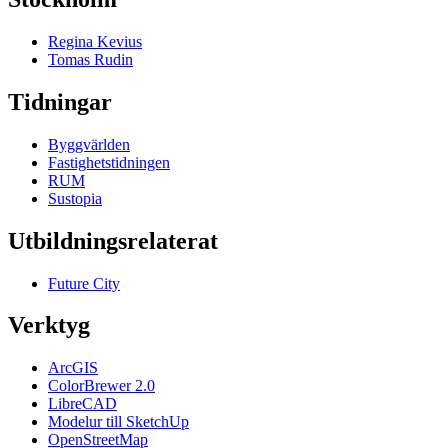
Regina Kevius
Tomas Rudin
Tidningar
Byggvärlden
Fastighetstidningen
RUM
Sustopia
Utbildningsrelaterat
Future City
Verktyg
ArcGIS
ColorBrewer 2.0
LibreCAD
Modelur till SketchUp
OpenStreetMap