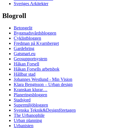
Sveriges Arkitekter
Blogroll
Betongelit
Byggnadsvårdsbloggen
Cyklistbloggen
Fredman på Kvarnberget
Gardebring
Gatsmart.eu
Geosupportsystem
Håkan Forsell
Håkan Forsells arbetsbok
Hållbar stad
Johannes Westlund - Min Vision
Klara Bengtsson – Urban design
Kranskan klurar…
Planeringsbloggen
Stadsjord
Supermiljöbloggen
Svenska Teknik&Designföretagen
The Urbanophile
Urban planning
Urbanisten