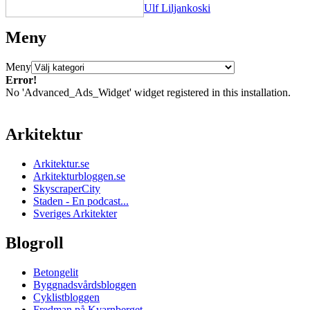
Ulf Liljankoski
Meny
Meny
Error!
No 'Advanced_Ads_Widget' widget registered in this installation.
Arkitektur
Arkitektur.se
Arkitekturbloggen.se
SkyscraperCity
Staden - En podcast...
Sveriges Arkitekter
Blogroll
Betongelit
Byggnadsvårdsbloggen
Cyklistbloggen
Fredman på Kvarnberget