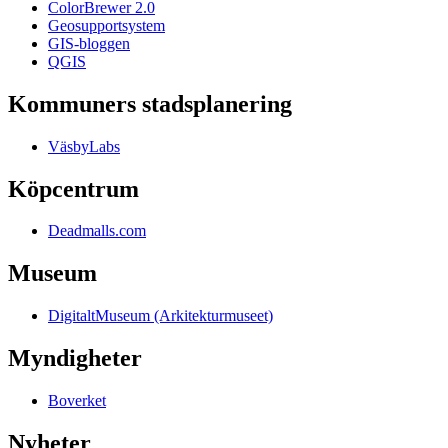
ColorBrewer 2.0
Geosupportsystem
GIS-bloggen
QGIS
Kommuners stadsplanering
VäsbyLabs
Köpcentrum
Deadmalls.com
Museum
DigitaltMuseum (Arkitekturmuseet)
Myndigheter
Boverket
Nyheter