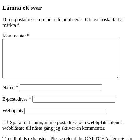
Lämna ett svar
Din e-postadress kommer inte publiceras.
Obligatoriska fält är
märkta
*
Kommentar
*
Namn
*
E-postadress
*
Webbplats
Spara mitt namn, min e-postadress och webbplats i denna
webbläsare till nästa gång jag skriver en kommentar.
Time limit is exhausted. Please reload the CAPTCHA.
fem
+
sju