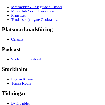
Möt världen - Reseguide till städer
Mötesplats Social Innovation
Planetizen
Tendensor (tidigare Geobrands)
Platsmarknadsföring
Calaicia
Podcast
Staden - En podcast...
Stockholm
Regina Kevius
Tomas Rudin
Tidningar
Byggvärlden