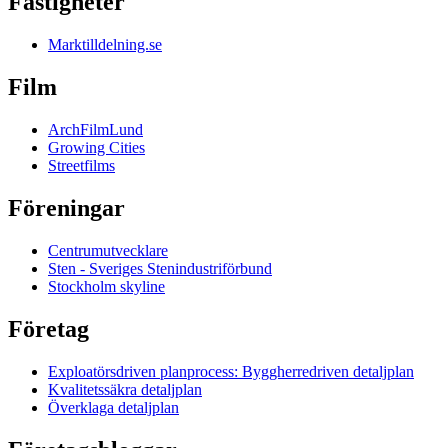
Fastigheter
Marktilldelning.se
Film
ArchFilmLund
Growing Cities
Streetfilms
Föreningar
Centrumutvecklare
Sten - Sveriges Stenindustriförbund
Stockholm skyline
Företag
Exploatörsdriven planprocess: Byggherredriven detaljplan
Kvalitetssäkra detaljplan
Överklaga detaljplan