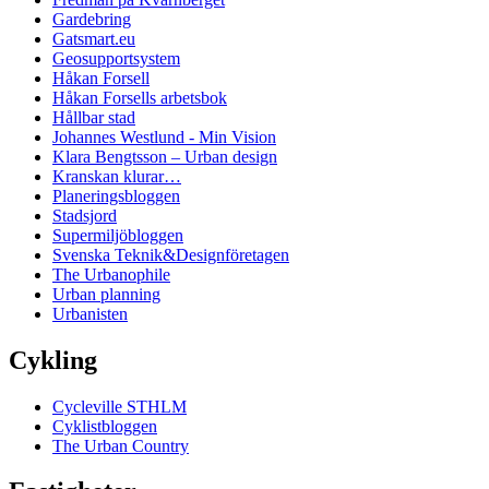
Gardebring
Gatsmart.eu
Geosupportsystem
Håkan Forsell
Håkan Forsells arbetsbok
Hållbar stad
Johannes Westlund - Min Vision
Klara Bengtsson – Urban design
Kranskan klurar…
Planeringsbloggen
Stadsjord
Supermiljöbloggen
Svenska Teknik&Designföretagen
The Urbanophile
Urban planning
Urbanisten
Cykling
Cycleville STHLM
Cyklistbloggen
The Urban Country