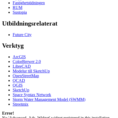
Fastighetstidningen
RUM
Sustopia
Utbildningsrelaterat
Future City
Verktyg
ArcGIS
ColorBrewer 2.0
LibreCAD
Modelur till SketchUp
OpenStreetMap
QCAD
QGIS
SketchUp
Space Syntax Network
Storm Water Management Model (SWMM)
Streetmix
Error!
No 'Advanced_Ads_Widget' widget registered in this installation.