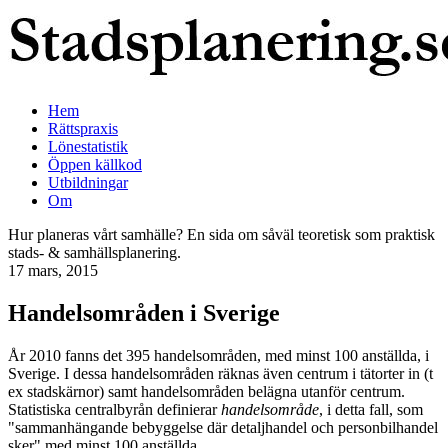
Hem
Rättspraxis
Lönestatistik
Öppen källkod
Utbildningar
Om
Hur planeras vårt samhälle? En sida om såväl teoretisk som praktisk
stads- & samhällsplanering.
17 mars, 2015
Handelsområden i Sverige
År 2010 fanns det 395 handelsområden, med minst 100 anställda, i
Sverige. I dessa handelsområden räknas även centrum i tätorter in (t
ex stadskärnor) samt handelsområden belägna utanför centrum.
Statistiska centralbyrån definierar
handelsområde
, i detta fall, som
"sammanhängande bebyggelse där detaljhandel och personbilhandel
sker" med minst 100 anställda.