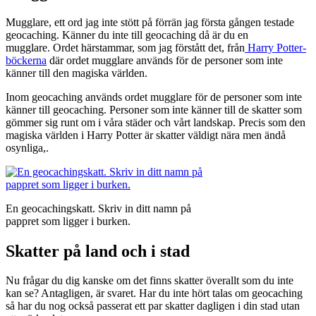
Mugglare, ett ord jag inte stött på förrän jag första gången testade
geocaching. Känner du inte till geocaching då är du en
mugglare. Ordet härstammar, som jag förstått det, från
Harry Potter-
böckerna
där ordet mugglare används för de personer som inte
känner till den magiska världen.
Inom geocaching används ordet mugglare för de personer som inte
känner till geocaching. Personer som inte känner till de skatter som
gömmer sig runt om i våra städer och vårt landskap. Precis som den
magiska världen i Harry Potter är skatter väldigt nära men ändå
osynliga,.
En geocachingskatt. Skriv in ditt namn på
pappret som ligger i burken.
Skatter på land och i stad
Nu frågar du dig kanske om det finns skatter överallt som du inte
kan se? Antagligen, är svaret. Har du inte hört talas om geocaching
så har du nog också passerat ett par skatter dagligen i din stad utan