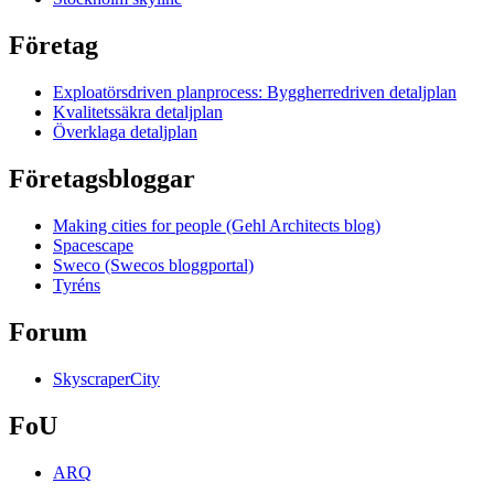
Företag
Exploatörsdriven planprocess: Byggherredriven detaljplan
Kvalitetssäkra detaljplan
Överklaga detaljplan
Företagsbloggar
Making cities for people (Gehl Architects blog)
Spacescape
Sweco (Swecos bloggportal)
Tyréns
Forum
SkyscraperCity
FoU
ARQ