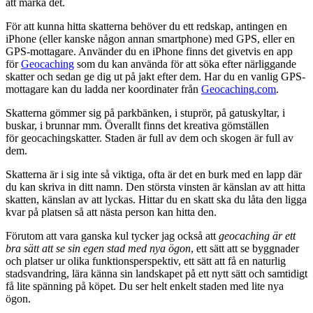
att märka det.
För att kunna hitta skatterna behöver du ett redskap, antingen en
iPhone (eller kanske någon annan smartphone) med GPS, eller en
GPS-mottagare. Använder du en iPhone finns det givetvis en app
för
Geocaching
som du kan använda för att söka efter närliggande
skatter och sedan ge dig ut på jakt efter dem. Har du en vanlig GPS-
mottagare kan du ladda ner koordinater från
Geocaching.com
.
Skatterna gömmer sig på parkbänken, i stuprör, på gatuskyltar, i
buskar, i brunnar mm. Överallt finns det kreativa gömställen
för geocachingskatter. Staden är full av dem och skogen är full av
dem.
Skatterna är i sig inte så viktiga, ofta är det en burk med en lapp där
du kan skriva in ditt namn. Den största vinsten är känslan av att hitta
skatten, känslan av att lyckas. Hittar du en skatt ska du låta den ligga
kvar på platsen så att nästa person kan hitta den.
Förutom att vara ganska kul tycker jag också att
geocaching är ett
bra sätt att se sin egen stad med nya ögon
, ett sätt att se byggnader
och platser ur olika funktionsperspektiv, ett sätt att få en naturlig
stadsvandring, lära känna sin landskapet på ett nytt sätt och samtidigt
få lite spänning på köpet. Du ser helt enkelt staden med lite nya
ögon.