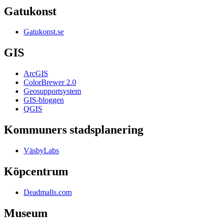
Gatukonst
Gatukonst.se
GIS
ArcGIS
ColorBrewer 2.0
Geosupportsystem
GIS-bloggen
QGIS
Kommuners stadsplanering
VäsbyLabs
Köpcentrum
Deadmalls.com
Museum