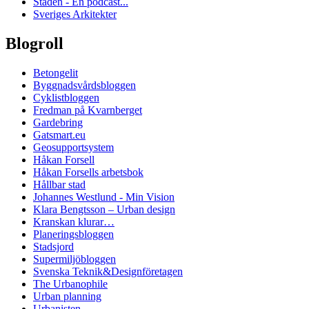
Staden - En podcast...
Sveriges Arkitekter
Blogroll
Betongelit
Byggnadsvårdsbloggen
Cyklistbloggen
Fredman på Kvarnberget
Gardebring
Gatsmart.eu
Geosupportsystem
Håkan Forsell
Håkan Forsells arbetsbok
Hållbar stad
Johannes Westlund - Min Vision
Klara Bengtsson – Urban design
Kranskan klurar…
Planeringsbloggen
Stadsjord
Supermiljöbloggen
Svenska Teknik&Designföretagen
The Urbanophile
Urban planning
Urbanisten