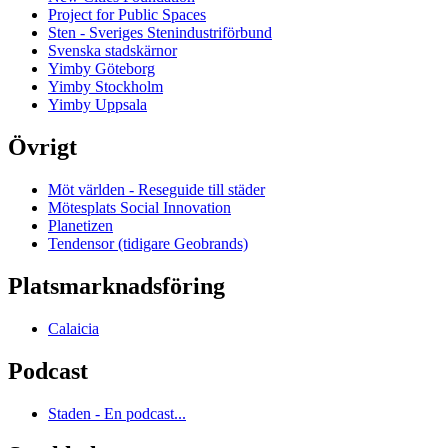
Project for Public Spaces
Sten - Sveriges Stenindustriförbund
Svenska stadskärnor
Yimby Göteborg
Yimby Stockholm
Yimby Uppsala
Övrigt
Möt världen - Reseguide till städer
Mötesplats Social Innovation
Planetizen
Tendensor (tidigare Geobrands)
Platsmarknadsföring
Calaicia
Podcast
Staden - En podcast...