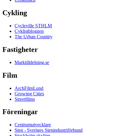
Cykling
Cycleville STHLM
Cyklistbloggen
The Urban Country
Fastigheter
Marktilldelning.se
Film
ArchFilmLund
Growing Cities
Streetfilms
Föreningar
Centrumutvecklare
Sten - Sveriges Stenindustriförbund
Stockholm skyline