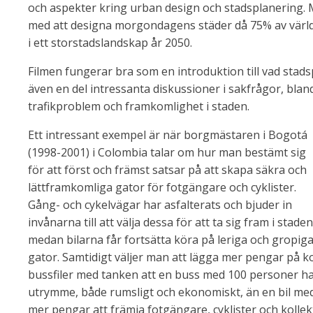
och aspekter kring urban design och stadsplanering.
med att designa morgondagens städer då 75% av värl
i ett storstadslandskap år 2050.
Filmen fungerar bra som en introduktion till vad stad
även en del intressanta diskussioner i sakfrågor, bla
trafikproblem och framkomlighet i staden.
Ett intressant exempel är när borgmästaren i Bogotá
(1998-2001) i Colombia talar om hur man bestämt sig
för att först och främst satsar på att skapa säkra och
lättframkomliga gator för fotgängare och cyklister.
Gång- och cykelvägar har asfalterats och bjuder in
invånarna till att välja dessa för att ta sig fram i staden
medan bilarna får fortsätta köra på leriga och gropig
gator. Samtidigt väljer man att lägga mer pengar på ko
bussfiler med tanken att en buss med 100 personer har
utrymme, både rumsligt och ekonomiskt, än en bil med
mer pengar att främja fotgängare, cyklister och kollekt