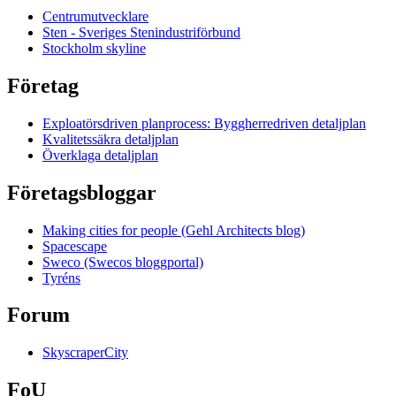
Centrumutvecklare
Sten - Sveriges Stenindustriförbund
Stockholm skyline
Företag
Exploatörsdriven planprocess: Byggherredriven detaljplan
Kvalitetssäkra detaljplan
Överklaga detaljplan
Företagsbloggar
Making cities for people (Gehl Architects blog)
Spacescape
Sweco (Swecos bloggportal)
Tyréns
Forum
SkyscraperCity
FoU