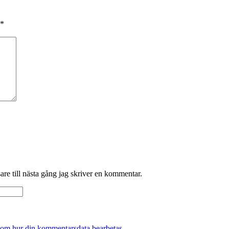
*
re till nästa gång jag skriver en kommentar.
 om hur din kommentarsdata bearbetas
.