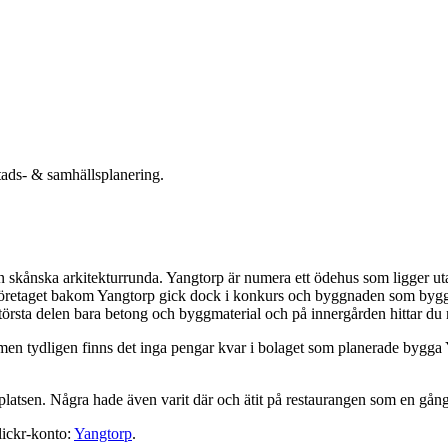
tads- & samhällsplanering.
min skånska arkitekturrunda. Yangtorp är numera ett ödehus som ligger
etaget bakom Yangtorp gick dock i konkurs och byggnaden som byggts i 
törsta delen bara betong och byggmaterial och på innergården hittar d
a, men tydligen finns det inga pengar kvar i bolaget som planerade bygga 
 platsen. Några hade även varit där och ätit på restaurangen som en gång
Flickr-konto:
Yangtorp
.