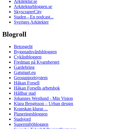
Arkitektur.se
Arkitekturbloggen.se
SkyscraperCity
Staden - En podcast...
Sveriges Arkitekter
Blogroll
Betongelit
Byggnadsvårdsbloggen
Cyklistbloggen
Fredman på Kvarnberget
Gardebring
Gatsmart.eu
Geosupportsystem
Håkan Forsell
Håkan Forsells arbetsbok
Hållbar stad
Johannes Westlund - Min Vision
Klara Bengtsson – Urban design
Kranskan klurar…
Planeringsbloggen
Stadsjord
Supermiljöbloggen