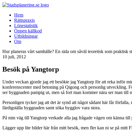
Hem
Rättspraxis
Lönestatistik
Öppen källkod
Utbildningar
Om
Hur planeras vårt samhälle? En sida om såväl teoretisk som praktisk s
10 juli, 2012
Besök på Yangtorp
Under veckan gjorde jag ett besökte jag Yangtorp för att reka inför 
konferenscenter med betoning på Qigong och personlig utveckling. För
ser byggnaden pampig ut, men så fort man kommer nära ser man till s
Personligen tycker jag att det är synd att något sådant här får förfall
färdigställa byggnaden samt söka bygglov vara stora.
På min väg till Yangtorp verkade alla jag frågade vägen om känna till
Lägger upp lite bilder här från mitt besök, men fler kan ni se på mitt 