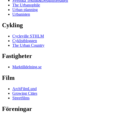
Svenska Teknik&Designföretagen
The Urbanophile
Urban planning
Urbanisten
Cykling
Cycleville STHLM
Cyklistbloggen
The Urban Country
Fastigheter
Marktilldelning.se
Film
ArchFilmLund
Growing Cities
Streetfilms
Föreningar