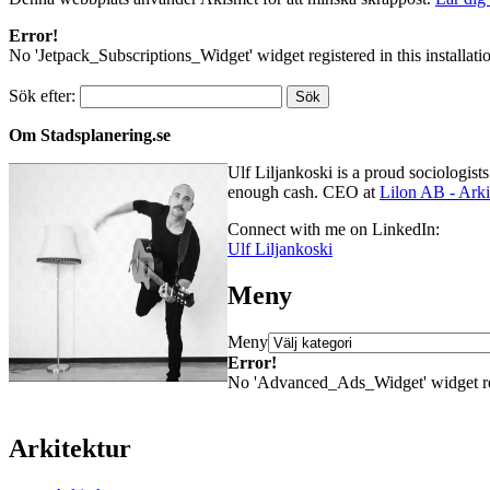
Error!
No 'Jetpack_Subscriptions_Widget' widget registered in this installati
Sök efter:
Om Stadsplanering.se
Ulf Liljankoski is a proud sociologis
enough cash. CEO at
Lilon AB - Arki
Connect with me on LinkedIn:
Ulf Liljankoski
Meny
Meny
Error!
No 'Advanced_Ads_Widget' widget regis
Arkitektur