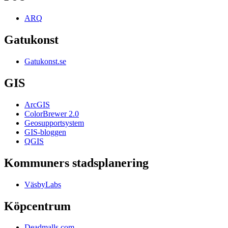
ARQ
Gatukonst
Gatukonst.se
GIS
ArcGIS
ColorBrewer 2.0
Geosupportsystem
GIS-bloggen
QGIS
Kommuners stadsplanering
VäsbyLabs
Köpcentrum
Deadmalls.com