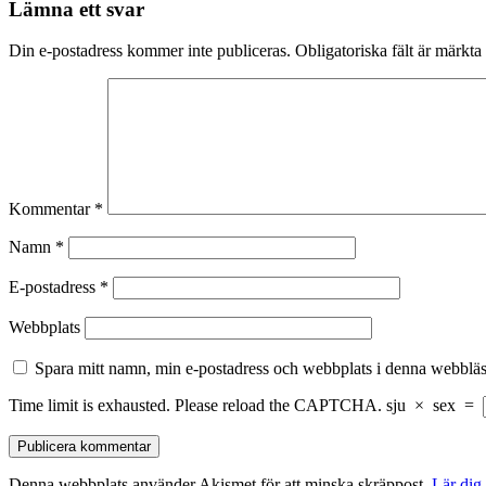
Lämna ett svar
Din e-postadress kommer inte publiceras.
Obligatoriska fält är märkta
Kommentar
*
Namn
*
E-postadress
*
Webbplats
Spara mitt namn, min e-postadress och webbplats i denna webbläsa
Time limit is exhausted. Please reload the CAPTCHA.
sju
×
sex
=
Denna webbplats använder Akismet för att minska skräppost.
Lär dig