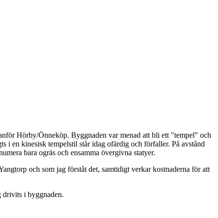
 utanför Hörby/Önneköp. Byggnaden var menad att bli ett "tempel" och
en kinesisk tempelstil står idag ofärdig och förfaller. På avstånd
u numera bara ogräs och ensamma övergivna statyer.
Yangtorp och som jag förståt det, samtidigt verkar kostnaderna för att
 drivits i byggnaden.