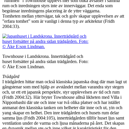
”rummen” i Townhouse upplevs mer som olika avsatser i samma
rum och inredningen styrs inte av innerväggar. Det enda som
begränsar inredningens placering är de yttre väggarna.
Tomheten mellan yttervägar, tak och golv skapar upplevelsen av att
”erfara tomhet” som är vanligt i denna typ av arkitektur (Fridh
2004:33).
Townhouse i Landskrona. Innerträdgård och
huset fortsätter på andra sidan trädgården. Foto:
© Åke E:son Lindman.
Trädgård
I trädgården hittar man också klassiska japanska drag där man lagt ut
gångstenar som med hjälp av avståndet mellan varandra styr stegen
och, ur ett ett japansk perspektiv, styr upplevelsen av tid och rum
(Fridh 2004:32). Här bryter Townhouse alltså likheten med Villa i
Nipponbashi där ute och inne var två olika platser och har istället
anmanat den klassiska tanken om helheter där inne och ut, yin och
yang skapar en helhet. Den inre trädgården och husets rum delar
samma ljus (Fridh 2004:105), innerträdgården tillför huset ljus samt
ventilation under de varma och ljusa månaderna på året. Det skapas
en dynamik mellan ute och inne vilket är karaktäristiskt för den