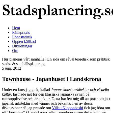
Hem
Rättspraxis
Lönestatistik
Öppen källkod
Utbildningar
Om
Hur planeras vårt samhälle? En sida om såväl teoretisk som praktisk
stads- & samhällsplanering.
5 juni, 2012
Townhouse - Japanhuset i Landskrona
Under en kurs jag gick, kallad
Japans konst, arkitektur och visuella
kultur,
fastnade jag för den klassiska japanska synen på
rumsupplevelse och arkitektur. Detta har lett mig till att prata om just
japansk arkitektur med vänner och bekanta. I en av dessa
diskussioner då jag pratade om
Villa i Nipponbashi
fick jag höra om
ett "Japanhus" i Landskrona, eller Townhouse som det egentligen