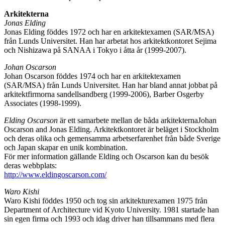
Arkitekterna
Jonas Elding
Jonas Elding föddes 1972 och har en arkitektexamen (SAR/MSA)
från Lunds Universitet. Han har arbetat hos arkitektkontoret Sejima
och Nishizawa på SANAA i Tokyo i åtta år (1999-2007).
Johan Oscarson
Johan Oscarson föddes 1974 och har en arkitektexamen
(SAR/MSA) från Lunds Universitet. Han har bland annat jobbat på
arkitektfirmorna sandellsandberg (1999-2006), Barber Osgerby
Associates (1998-1999).
Elding Oscarson
är ett samarbete mellan de båda arkitekternaJohan
Oscarson and Jonas Elding. Arkitektkontoret är beläget i Stockholm
och deras olika och gemensamma arbetserfarenhet från både Sverige
och Japan skapar en unik kombination.
För mer information gällande Elding och Oscarson kan du besök
deras webbplats:
http://www.eldingoscarson.com/
Waro Kishi
Waro Kishi föddes 1950 och tog sin arkitekturexamen 1975 från
Department of Architecture vid Kyoto University. 1981 startade han
sin egen firma och 1993 och idag driver han tillsammans med flera