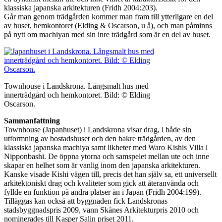
klassiska japanska arkitekturen (Fridh 2004:203).
Går man genom trädgården kommer man fram till ytterligare en del
av huset, hemkontoret (Elding & Oscarson, u å), och man påminns
på nytt om machiyan med sin inre trädgård som är en del av huset.
Townhouse i Landskrona. Långsmalt hus med
innerträdgård och hemkontoret. Bild: © Elding
Oscarson.
Sammanfattning
Townhouse (Japanhuset) i Landskrona visar drag, i både sin
utformning av bostadshuset och den bakre trädgården, av den
klassiska japanska machiya samt likheter med Waro Kishis Villa i
Nipponbashi. De öppna ytorna och samspelet mellan ute och inne
skapar en helhet som är vanlig inom den japanska arkitekturen.
Kanske visade Kishi vägen till, precis det han själv sa, ett universellt
arkitektoniskt drag och kvaliteter som gick att återanvända och
fyllde en funktion på andra platser än i Japan (Fridh 2004:199).
Tilläggas kan också att byggnaden fick Landskronas
stadsbyggnadspris 2009, vann Skånes Arkitekturpris 2010 och
nominerades till Kasper Salin priset 2011.