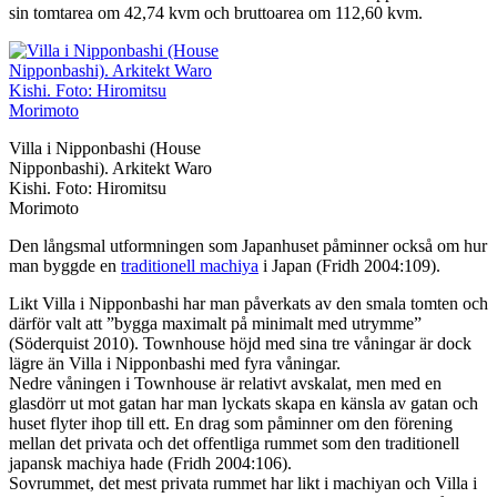
sin tomtarea om 42,74 kvm och bruttoarea om 112,60 kvm.
Villa i Nipponbashi (House
Nipponbashi). Arkitekt Waro
Kishi. Foto: Hiromitsu
Morimoto
Den långsmal utformningen som Japanhuset påminner också om hur
man byggde en
traditionell machiya
i Japan (Fridh 2004:109).
Likt Villa i Nipponbashi har man påverkats av den smala tomten och
därför valt att ”bygga maximalt på minimalt med utrymme”
(Söderquist 2010). Townhouse höjd med sina tre våningar är dock
lägre än Villa i Nipponbashi med fyra våningar.
Nedre våningen i Townhouse är relativt avskalat, men med en
glasdörr ut mot gatan har man lyckats skapa en känsla av gatan och
huset flyter ihop till ett. En drag som påminner om den förening
mellan det privata och det offentliga rummet som den traditionell
japansk machiya hade (Fridh 2004:106).
Sovrummet, det mest privata rummet har likt i machiyan och Villa i