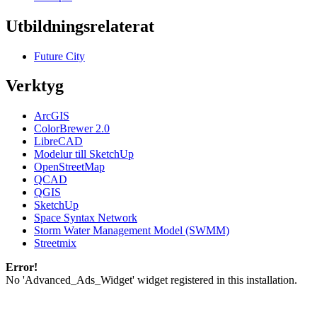
Utbildningsrelaterat
Future City
Verktyg
ArcGIS
ColorBrewer 2.0
LibreCAD
Modelur till SketchUp
OpenStreetMap
QCAD
QGIS
SketchUp
Space Syntax Network
Storm Water Management Model (SWMM)
Streetmix
Error!
No 'Advanced_Ads_Widget' widget registered in this installation.