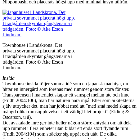
Nipponbashi och placerats högst upp med minimal insyn utifrån.
Townhouse i Landskrona. Det
privata sovrummet placerat högt upp.
I trädgården skymtar gångstenarna i
trädgården. Foto: © Åke E:son
Lindman.
Insida
Townhouse insida följer samma idé som en japansk machiya, du
hittar en innergård som förenas med rummet genom stora fönster.
Transparensen i materialet skapar ett samspel mellan ute och inne
(Fridh 2004:106), man har naturen nära inpå. Eller som arkitekterna
själv uttrycker det, man har jobbat med att ”med små medel skapa en
mängd olika rumsupplevelser i ett väldigt litet projekt” (Elding &
Oscarson, u å).
Det avskalade inre ger inte heller någon större antydan om att dela
upp rummet i flera enheter utan bildar ett enda stort flytande rum
(Fridh 2004:104) som sträcker sig uppåt och utåt. De olika