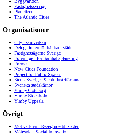
Byggvärlden
Fastighetssverige
Planetizen
The Atlantic Cities
Organisationer
City i samverkan
Delegationen för hållbara städer
Fastighetsägarna Sverige
Föreningen för Samhällsplanering
Formas
New Cities Foundation
Project for Public Spaces
Sten - Sveriges Stenindustriförbund
Svenska stadskärnor
Yimby Göteborg
Yimby Stockholm
Yimby Uppsala
Övrigt
Möt världen - Reseguide till städer
Mötesplats Social Innovation