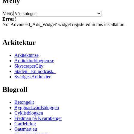
Meny
Meny
Error!
No 'Advanced_Ads_Widget' widget registered in this installation.
Arkitektur
Arkitektur.se
Arkitekturbloggen.se
SkyscraperCity
Staden - En podcast...
Sveriges Arkitekter
Blogroll
Betongelit
Byggnadsvårdsbloggen
Cyklistbloggen
Fredman på Kvarnberget
Gardebring
Gatsmart.eu