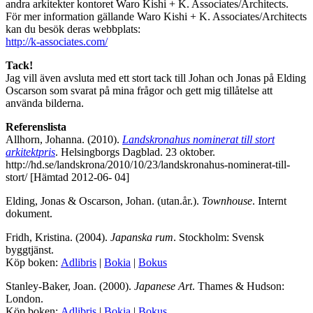
andra arkitekter kontoret Waro Kishi + K. Associates/Architects.
För mer information gällande Waro Kishi + K. Associates/Architects
kan du besök deras webbplats:
http://k-associates.com/
Tack!
Jag vill även avsluta med ett stort tack till Johan och Jonas på Elding
Oscarson som svarat på mina frågor och gett mig tillåtelse att
använda bilderna.
Referenslista
Allhorn, Johanna. (2010).
Landskronahus nominerat till stort
arkitektpris
. Helsingborgs Dagblad. 23 oktober.
http://hd.se/landskrona/2010/10/23/landskronahus-nominerat-till-
stort/ [Hämtad 2012-06- 04]
Elding, Jonas & Oscarson, Johan. (utan.år.).
Townhouse
. Internt
dokument.
Fridh, Kristina. (2004).
Japanska rum
. Stockholm: Svensk
byggtjänst.
Köp boken:
Adlibris
|
Bokia
|
Bokus
Stanley-Baker, Joan. (2000).
Japanese Art
. Thames & Hudson:
London.
Köp boken:
Adlibris
|
Bokia
|
Bokus