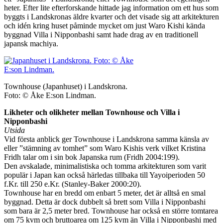
heter. Efter lite efterforskande hittade jag information om ett hus som
byggts i Landskronas äldre kvarter och det visade sig att arkitekturen
och idén kring huset påminde mycket om just Waro Kishi kända
byggnad Villa i Nipponbashi samt hade drag av en traditionell
japansk machiya.
Townhouse (Japanhuset) i Landskrona.
Foto: © Åke E:son Lindman.
Likheter och olikheter mellan Townhouse och Villa i
Nipponbashi
Utsida
Vid första anblick ger Townhouse i Landskrona samma känsla av
eller ”stämning av tomhet” som Waro Kishis verk vilket Kristina
Fridh talar om i sin bok Japanska rum (Fridh 2004:199).
Den avskalade, minimalistiska och tomma arkitekturen som varit
populär i Japan kan också härledas tillbaka till Yayoiperioden 50
f.Kr. till 250 e.Kr. (Stanley-Baker 2000:20).
Townhouse har en bredd om enbart 5 meter, det är alltså en smal
byggnad. Detta är dock dubbelt så brett som Villa i Nipponbashi
som bara är 2,5 meter bred. Townhouse har också en större tomtarea
om 75 kvm och bruttoarea om 125 kvm än Villa i Nipponbashi med