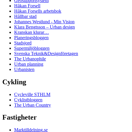
Geosupportsystem
Håkan Forsell
Håkan Forsells arbetsbok
Hållbar stad
Johannes Westlund - Min Vision
Klara Bengtsson – Urban design
Kranskan klurar…
Planeringsbloggen
Stadsjord
Supermiljöbloggen
Svenska Teknik&Designföretagen
The Urbanophile
Urban planning
Urbanisten
Cykling
Cycleville STHLM
Cyklistbloggen
The Urban Country
Fastigheter
Marktilldelning.se