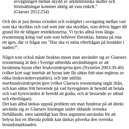
avvägningen mellan skydd av arkitektoniska skatter och
förutsättningar kommer aldrig att vara enkelt.”
(Glaeser 2012:254)
Och det är just denna ovisshet och svårighet i avvägning mellan vad
som ska skyddas och vad som inte ska skyddas, som delvis ligger till
grund för de tidigare restriktionerna. Vi tycks alltså trots långa
resonemang kring vad som som behöver förenklas, hamna på ruta
ett igen, där vi frågar oss ”Hur ska vi möta efterfrågan på bostäder i
staden?”.
Något som också måste beaktas innan man använder sig av Glaesers
resonemang är den i Sverige utbredda användningen av att
bestämma hyran efter
bruksvärdesprincipen
(Nyström 2003:39-40)
(vilket kort sagt innebär att hyran inte får sättas fritt utan regleras av
olika bruksvärdesvariabler), och inte utifrån
marknadsvärdesprincipen
(vilket Glaesers resonemang utgår ifrån,
och kan sättas fritt beroende på vad hyresgästen är beredd att betala
och vad hyresvärden är beredd att godta, och är beroende av utbud
och efterfrågan).
Det kan alltså tänkas uppstå problem om man funderar på att direkt
använda sig av Glaesers lösningar under rådande svenska
förhållande, men samtidigt kan flera argument användas för att
belysa hur en liberala politik kan tänkas påverka den svenska
bostadsmarknaden.