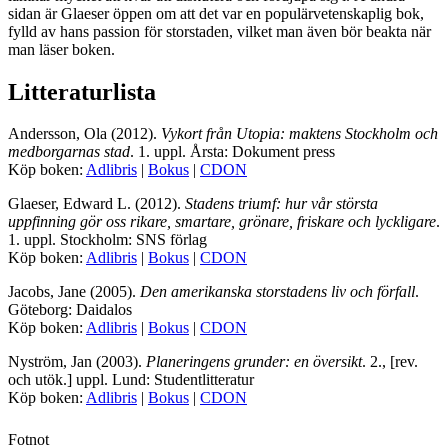
sidan är Glaeser öppen om att det var en populärvetenskaplig bok,
fylld av hans passion för storstaden, vilket man även bör beakta när
man läser boken.
Litteraturlista
Andersson, Ola (2012).
Vykort från Utopia: maktens Stockholm och
medborgarnas stad
. 1. uppl. Årsta: Dokument press
Köp boken:
Adlibris
|
Bokus
|
CDON
Glaeser, Edward L. (2012).
Stadens triumf: hur vår största
uppfinning gör oss rikare, smartare, grönare, friskare och lyckligare
.
1. uppl. Stockholm: SNS förlag
Köp boken:
Adlibris
|
Bokus
|
CDON
Jacobs, Jane (2005).
Den amerikanska storstadens liv och förfall
.
Göteborg: Daidalos
Köp boken:
Adlibris
|
Bokus
|
CDON
Nyström, Jan (2003).
Planeringens grunder: en översikt
. 2., [rev.
och utök.] uppl. Lund: Studentlitteratur
Köp boken:
Adlibris
|
Bokus
|
CDON
Fotnot