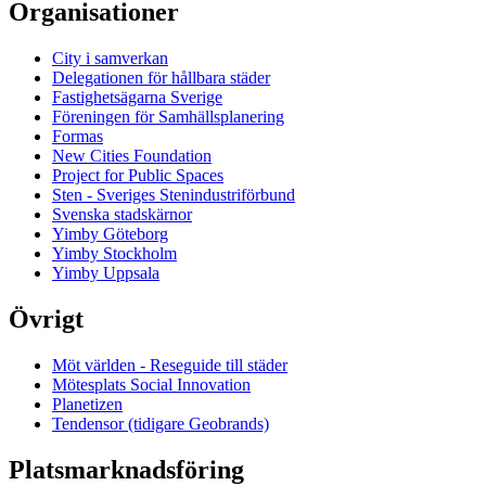
Organisationer
City i samverkan
Delegationen för hållbara städer
Fastighetsägarna Sverige
Föreningen för Samhällsplanering
Formas
New Cities Foundation
Project for Public Spaces
Sten - Sveriges Stenindustriförbund
Svenska stadskärnor
Yimby Göteborg
Yimby Stockholm
Yimby Uppsala
Övrigt
Möt världen - Reseguide till städer
Mötesplats Social Innovation
Planetizen
Tendensor (tidigare Geobrands)
Platsmarknadsföring