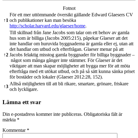
Fotnot
För ett mer uttömmande översikt gällande Edward Glaesers CV
↑
1
och publikationer kan man besöka
http://scholar.harvard.edu/glaeser/home
.
Till skillnad från Jane Jacobs som talar om ett behov av gamla
hus som är billiga (Jacobs 2005:215), påpekar Glaeser att det
inte handlar om huruvida byggnaderna är gamla eller ej, utan att
det handlar om utbud och efterfrågan. Glaeser menar på att
↑
2
Jacobs felaktig misstog gamla byggnader för billiga byggnader –
något som många gånger inte stämmer. För Glaeser är det
viktigare att man skapar möjligheter att bygga mer för att möta
efterfråga med ett utökat utbud, och på så sätt kunna sänka priset
för bostäder och lokaler (Glaeser 2012:28, 152).
Alltså möjligheten till att bli rikare, smartare, grönare, friskare
↑
3
och lyckligare.
Lämna ett svar
Din e-postadress kommer inte publiceras.
Obligatoriska fält är
märkta
*
Kommentar
*