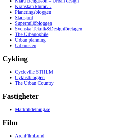
Klara Bengtsson – Urban design
Kranskan klurar…
Planeringsbloggen
Stadsjord
Supermiljöbloggen
Svenska Teknik&Designföretagen
The Urbanophile
Urban planning
Urbanisten
Cykling
Cycleville STHLM
Cyklistbloggen
The Urban Country
Fastigheter
Marktilldelning.se
Film
ArchFilmLund