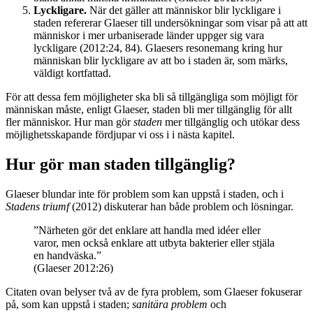
Lyckligare.
När det gäller att människor blir lyckligare i
staden refererar Glaeser till undersökningar som visar på att att
människor i mer urbaniserade länder uppger sig vara
lyckligare (2012:24, 84). Glaesers resonemang kring hur
människan blir lyckligare av att bo i staden är, som märks,
väldigt kortfattad.
För att dessa fem möjligheter ska bli så tillgängliga som möjligt för
människan måste, enligt Glaeser, staden bli mer tillgänglig för allt
fler människor. Hur man gör
staden
mer tillgänglig och utökar dess
möjlighetsskapande fördjupar vi oss i i nästa kapitel.
Hur gör man staden tillgänglig?
Glaeser blundar inte för problem som kan uppstå i staden, och i
Stadens triumf
(2012) diskuterar han både problem och lösningar.
”Närheten gör det enklare att handla med idéer eller
varor, men också enklare att utbyta bakterier eller stjäla
en handväska.”
(Glaeser 2012:26)
Citaten ovan belyser två av de fyra problem, som Glaeser fokuserar
på, som kan uppstå i staden;
sanitära problem
och