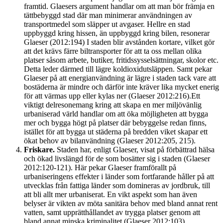
framtid. Glaesers argument handlar om att man bör främja en
tättbebyggd stad där man minimerar användningen av
transportmedel som släpper ut avgaser. Hellre en stad
uppbyggd kring hissen, än uppbyggd kring bilen, resonerar
Glaeser (2012:194) I staden blir avstånden kortare, vilket gör
att det krävs färre biltransporter för att ta oss mellan olika
platser såsom arbete, butiker, fritidssysselsättningar, skolor etc.
Detta leder därmed till lägre koldioxidutsläppen. Samt pekar
Glaeser på att energianvändning är lägre i staden tack vare att
bostäderna är mindre och därför inte kräver lika mycket enerig
för att värmas upp eller kylas ner (Glaeser 2012:216).Ett
viktigt delresonemang kring att skapa en mer miljövänlig
urbaniserad värld handlar om att öka möjligheten att bygga
mer och bygga högt på platser där bebyggelse redan finns,
istället för att bygga ut städerna på bredden viket skapar ett
ökat behov av bilanvändning (Glaeser 2012:205, 215).
Friskare.
Staden har, enligt Glaeser, visat på förbättrad hälsa
och ökad livslängd för de som bosätter sig i staden (Glaeser
2012:120-121). Här pekar Glaeser framförallt på
urbaniseringens effekter i länder som fortfarande håller på att
utvecklas från fattiga länder som domineras av jordbruk, till
att bli allt mer urbaniserat. En vikt aspekt som han även
belyser är vikten av möta sanitära behov med bland annat rent
vatten, samt upprätthållandet av trygga platser genom att
bland annat minska kriminalitet (Glaeser 2012:103).