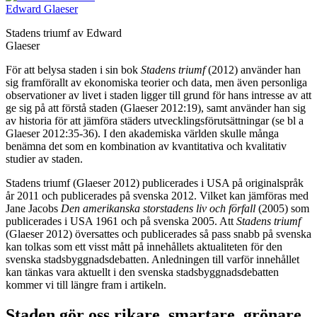
Stadens triumf av Edward
Glaeser
För att belysa staden i sin bok
Stadens triumf
(2012) använder han
sig framförallt av ekonomiska teorier och data, men även personliga
observationer av livet i staden ligger till grund för hans intresse av att
ge sig på att förstå staden (Glaeser 2012:19), samt använder han sig
av historia för att jämföra städers utvecklingsförutsättningar (se bl a
Glaeser 2012:35-36). I den akademiska världen skulle många
benämna det som en kombination av kvantitativa och kvalitativ
studier av staden.
Stadens triumf (Glaeser 2012) publicerades i USA på originalspråk
år 2011 och publicerades på svenska 2012. Vilket kan jämföras med
Jane Jacobs
Den amerikanska storstadens liv och förfall
(2005) som
publicerades i USA 1961 och på svenska 2005. Att
Stadens triumf
(Glaeser 2012) översattes och publicerades så pass snabb på svenska
kan tolkas som ett visst mått på innehållets aktualiteten för den
svenska stadsbyggnadsdebatten. Anledningen till varför innehållet
kan tänkas vara aktuellt i den svenska stadsbyggnadsdebatten
kommer vi till längre fram i artikeln.
Staden gör oss rikare, smartare, grönare,