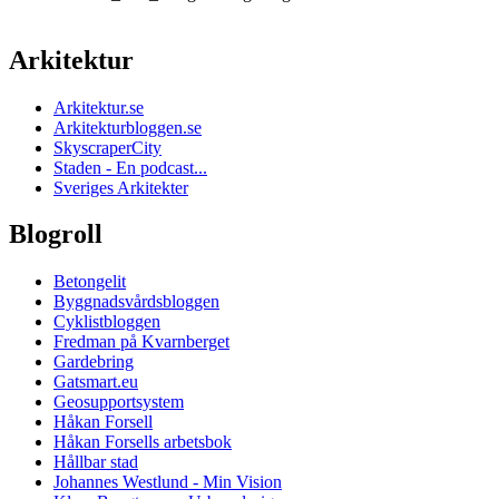
Arkitektur
Arkitektur.se
Arkitekturbloggen.se
SkyscraperCity
Staden - En podcast...
Sveriges Arkitekter
Blogroll
Betongelit
Byggnadsvårdsbloggen
Cyklistbloggen
Fredman på Kvarnberget
Gardebring
Gatsmart.eu
Geosupportsystem
Håkan Forsell
Håkan Forsells arbetsbok
Hållbar stad
Johannes Westlund - Min Vision