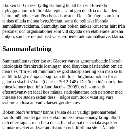
I boken tar Glaeser tydlig ställning till att han vill förenkla
nybyggnation och förenkla regler, samt gen den fria marknaden
bättre möjligheter att lösa bostadsbristen. Detta är något som kan
tänkas tilltala många byggföretag, samt de politiskt liberala
samhällsutvecklarna. Samtidigt kan boken tänkas kritiseras hårt från
personer och organisationer som vill skydda den etablerade urbana
miljön, samt av de politiskt vänsterorienterade samhällsutvecklarna.
Sammanfattning
Sammanfattat tycker jag att Glaeser varvar genomarbetade liberalt
ideologiskt förankrade lösningar, med lösryckta påståenden om att
man t ex ”[m]ed ett minimum av god stadsplanering kan man se till
att tillräckligt många tar sig fram till fots i höghusområden för att
gatorna ska bli säkra” (Glaeser 2012:148). Det är en idé som vi inte
minst känner igen från Jane Jacobs (2005), och som varit
eftersträvansvärt ideal hos många stadsplanerare och personer med
intresse för staden sedan dess – något som dock visat sig vara
svårare att lösa än vad Glaeser ger sken av.
Boken
Stadens triumf
känns i vissa delar väldigt genomarbetad,
framförallt när det gäller de ekonomiska resonemang kring utbud
och efterfrågan, men flera delar, bland annat de sociala aspekter
lämnar mycket att kvar att diskutera och fördjupa sig i. Å andra