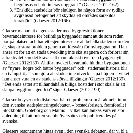
begränsas och definieras noggrant.” (Glaeser 2012:162)
”Enskilda stadsdelar bör slutligen ha någon form av tydligt
avgränsad befogenhet att skydda ett områdes särskilda
karaktär.” (Glaeser 2012:166)
Glaeser menar att dagens städer med byggrestriktioner,
bevarandeintresse för befintliga byggnader samt att de som redan
bor på platsen och har ett egenintresse av att behålla staden som den
är, skapar stora problem genom att försvåra för nybyggnation. Han
anser att för att en stads utveckling inte ska stagnera och förlorar sin
attraktivitet kan det krävas att man faktiskt river och bygger nytt
(Glaeser 2012:139). Alltför mycket bevarande hindrar byggnationen
av ”nyare, högre och bättre byggnader” och ”städernas historia blir
en tvångströja” som göra att staden inte utvecklas på höjden – vilket
han anser vara en av stadens största tillgångar (Glaeser 2012:139).
”Det enda sättet att tillhandahålla billiga bostäder i stor skala är att
släppa byggföretagen fria” säger Glaeser (2012:190)
Glaeser belyser och diskuterar här ett problem som är aktuellt inom
den svenska stadsplaneringsdebatten – bostadsbristen, framförallt i
Stockholm, Göteborg och Malmö – vilket kan tänkas vara en stor
anledning till att boken snabbt översattes och publicerades på
svenska.
Glaesers resonemang hittas även i den svenska debatten, där vi bl a