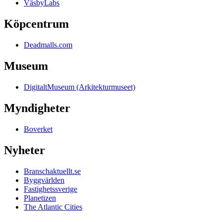
VäsbyLabs
Köpcentrum
Deadmalls.com
Museum
DigitaltMuseum (Arkitekturmuseet)
Myndigheter
Boverket
Nyheter
Branschaktuellt.se
Byggvärlden
Fastighetssverige
Planetizen
The Atlantic Cities