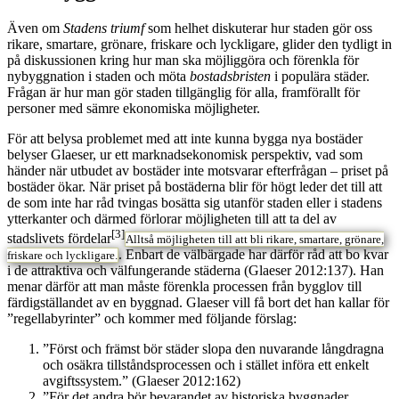
Även om
Stadens triumf
som helhet diskuterar hur staden gör oss
rikare, smartare, grönare, friskare och lyckligare, glider den tydligt in
på diskussionen kring
hur man ska möjliggöra och förenkla för
nybyggnation i staden
och möta
bostadsbristen
i populära städer.
Frågan är hur man gör staden tillgänglig för alla, framförallt för
personer med sämre ekonomiska möjligheter.
För att belysa problemet med att inte kunna bygga nya bostäder
belyser Glaeser, ur ett marknadsekonomisk perspektiv, vad som
händer när utbudet av bostäder inte motsvarar efterfrågan – priset på
bostäder ökar. När priset på bostäderna blir för högt leder det till att
de som inte har råd tvingas bosätta sig utanför staden eller i stadens
ytterkanter och därmed förlorar möjligheten till att ta del av
[3]
stadslivets fördelar
Alltså möjligheten till att bli rikare, smartare, grönare,
. Enbart de välbärgade har därför råd att bo kvar
friskare och lyckligare.
i de attraktiva och välfungerande städerna (Glaeser 2012:137). Han
menar därför att man måste förenkla processen från bygglov till
färdigställandet av en byggnad. Glaeser vill få bort det han kallar för
”regellabyrinter” och kommer med följande förslag:
”Först och främst bör städer slopa den nuvarande långdragna
och osäkra tillståndsprocessen och i stället införa ett enkelt
avgiftssystem.” (Glaeser 2012:162)
”För det andra bör bevarandet av historiska byggnader