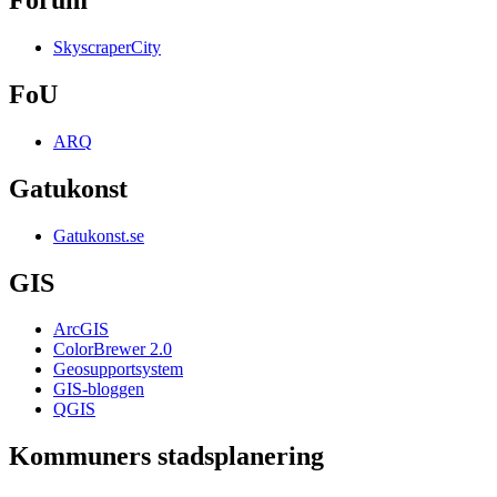
Forum
SkyscraperCity
FoU
ARQ
Gatukonst
Gatukonst.se
GIS
ArcGIS
ColorBrewer 2.0
Geosupportsystem
GIS-bloggen
QGIS
Kommuners stadsplanering