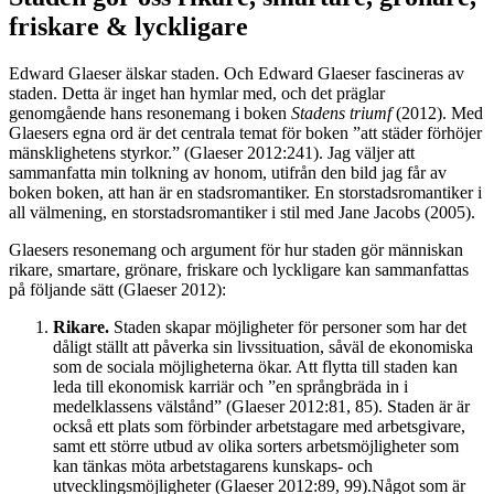
friskare & lyckligare
Edward Glaeser älskar staden. Och Edward Glaeser fascineras av
staden.
Detta är inget han hymlar med, och det präglar
genomgående hans resonemang i boken
Stadens triumf
(2012). Med
Glaesers egna ord är det centrala temat för boken ”att städer förhöjer
mänsklighetens styrkor.” (Glaeser 2012:241). Jag väljer att
sammanfatta min tolkning av honom, utifrån den bild jag får av
boken boken, att han är en stadsromantiker. En storstadsromantiker i
all välmening, en storstadsromantiker i stil med Jane Jacobs (2005).
Glaesers resonemang och argument för hur staden gör människan
rikare, smartare, grönare, friskare och lyckligare kan sammanfattas
på följande sätt (Glaeser 2012):
Rikare.
Staden skapar möjligheter för personer som har det
dåligt ställt att påverka sin livssituation, såväl de ekonomiska
som de sociala möjligheterna ökar. Att flytta till staden kan
leda till ekonomisk karriär och ”en språngbräda in i
medelklassens välstånd” (Glaeser 2012:81, 85). Staden är är
också ett plats som förbinder arbetstagare med arbetsgivare,
samt ett större utbud av olika sorters arbetsmöjligheter som
kan tänkas möta arbetstagarens kunskaps- och
utvecklingsmöjligheter (Glaeser 2012:89, 99).Något som är