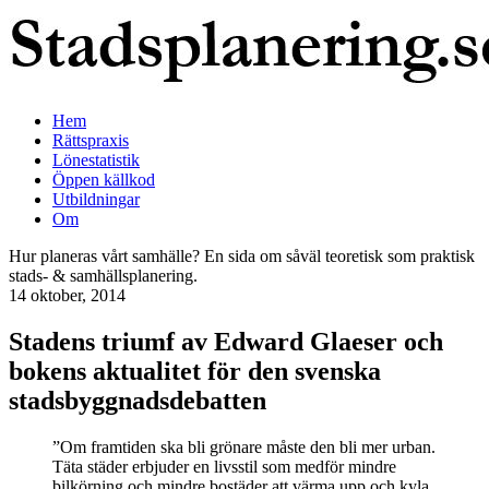
Hem
Rättspraxis
Lönestatistik
Öppen källkod
Utbildningar
Om
Hur planeras vårt samhälle? En sida om såväl teoretisk som praktisk
stads- & samhällsplanering.
14 oktober, 2014
Stadens triumf av Edward Glaeser och
bokens aktualitet för den svenska
stadsbyggnadsdebatten
”Om framtiden ska bli grönare måste den bli mer urban.
Täta städer erbjuder en livsstil som medför mindre
bilkörning och mindre bostäder att värma upp och kyla