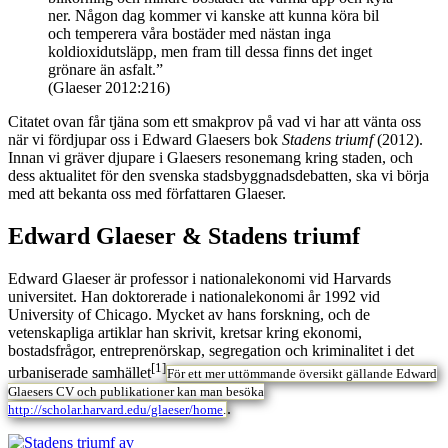
ner. Någon dag kommer vi kanske att kunna köra bil
och temperera våra bostäder med nästan inga
koldioxidutsläpp, men fram till dessa finns det inget
grönare än asfalt.”
(Glaeser 2012:216)
Citatet ovan får tjäna som ett smakprov på vad vi har att vänta oss
när vi fördjupar oss i Edward Glaesers bok
Stadens triumf
(2012).
Innan vi gräver djupare i Glaesers resonemang kring staden, och
dess aktualitet för den svenska stadsbyggnadsdebatten, ska vi börja
med att bekanta oss med författaren Glaeser.
Edward Glaeser & Stadens triumf
Edward Glaeser är professor i nationalekonomi vid Harvards
universitet. Han doktorerade i nationalekonomi år 1992 vid
University of Chicago. Mycket av hans forskning, och de
vetenskapliga artiklar han skrivit, kretsar kring ekonomi,
bostadsfrågor, entreprenörskap, segregation och kriminalitet i det
[1]
urbaniserade samhället
För ett mer uttömmande översikt gällande Edward
Glaesers CV och publikationer kan man besöka
.
http://scholar.harvard.edu/glaeser/home
.