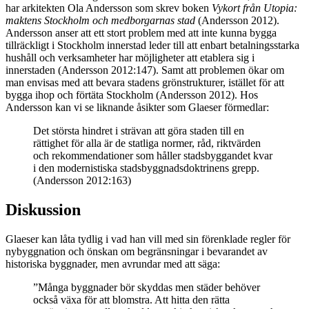
har arkitekten Ola Andersson som skrev boken
Vykort från Utopia:
maktens Stockholm och medborgarnas stad
(Andersson 2012).
Andersson anser att ett stort problem med att inte kunna bygga
tillräckligt i Stockholm innerstad leder till att enbart betalningsstarka
hushåll och verksamheter har möjligheter att etablera sig i
innerstaden (Andersson 2012:147). Samt att problemen ökar om
man envisas med att bevara stadens grönstrukturer, istället för att
bygga ihop och förtäta Stockholm (Andersson 2012). Hos
Andersson kan vi se liknande åsikter som Glaeser förmedlar:
Det största hindret i strävan att göra staden till en
rättighet för alla är de statliga normer, råd, riktvärden
och rekommendationer som håller stadsbyggandet kvar
i den modernistiska stadsbyggnadsdoktrinens grepp.
(Andersson 2012:163)
Diskussion
Glaeser kan låta tydlig i vad han vill med sin förenklade regler för
nybyggnation och önskan om begränsningar i bevarandet av
historiska byggnader, men avrundar med att säga:
”Många byggnader bör skyddas men städer behöver
också växa för att blomstra. Att hitta den rätta