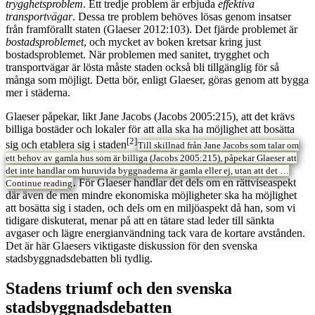
trygghetsproblem
. Ett tredje problem är erbjuda
effektiva
transportvägar
. Dessa tre problem behöves lösas genom insatser
från framförallt staten (Glaeser 2012:103). Det fjärde problemet är
bostadsproblemet
, och mycket av boken kretsar kring just
bostadsproblemet. När problemen med sanitet, trygghet och
transportvägar är lösta måste staden också bli tillgänglig för så
många som möjligt. Detta bör, enligt Glaeser, göras genom att bygga
mer i städerna.
Glaeser påpekar, likt Jane Jacobs (Jacobs 2005:215), att det krävs
billiga bostäder och lokaler för att alla ska ha möjlighet att bosätta
[2]
sig och etablera sig i staden
Till skillnad från Jane Jacobs som talar om
ett behov av gamla hus som är billiga (Jacobs 2005:215), påpekar Glaeser att
det inte handlar om huruvida byggnaderna är gamla eller ej, utan att det …
. För Glaeser handlar det dels om en rättviseaspekt
Continue reading
där även de men mindre ekonomiska möjligheter ska ha möjlighet
att bosätta sig i staden, och dels om en miljöaspekt då han, som vi
tidigare diskuterat, menar på att en tätare stad leder till sänkta
avgaser och lägre energianvändning tack vara de kortare avstånden.
Det är här Glaesers viktigaste diskussion för den svenska
stadsbyggnadsdebatten bli tydlig.
Stadens triumf och den svenska
stadsbyggnadsdebatten