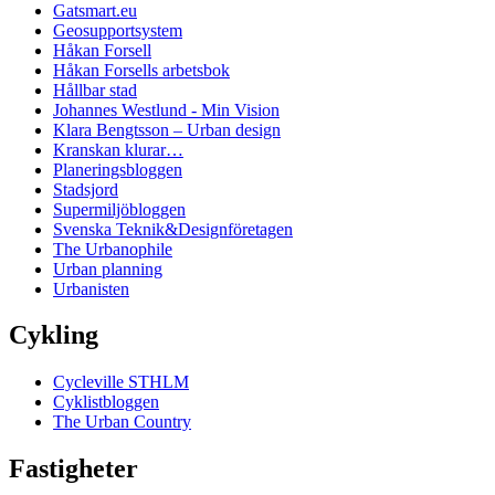
Gatsmart.eu
Geosupportsystem
Håkan Forsell
Håkan Forsells arbetsbok
Hållbar stad
Johannes Westlund - Min Vision
Klara Bengtsson – Urban design
Kranskan klurar…
Planeringsbloggen
Stadsjord
Supermiljöbloggen
Svenska Teknik&Designföretagen
The Urbanophile
Urban planning
Urbanisten
Cykling
Cycleville STHLM
Cyklistbloggen
The Urban Country
Fastigheter