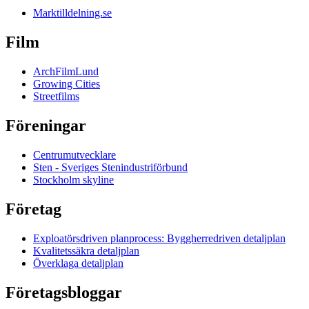
Marktilldelning.se
Film
ArchFilmLund
Growing Cities
Streetfilms
Föreningar
Centrumutvecklare
Sten - Sveriges Stenindustriförbund
Stockholm skyline
Företag
Exploatörsdriven planprocess: Byggherredriven detaljplan
Kvalitetssäkra detaljplan
Överklaga detaljplan
Företagsbloggar