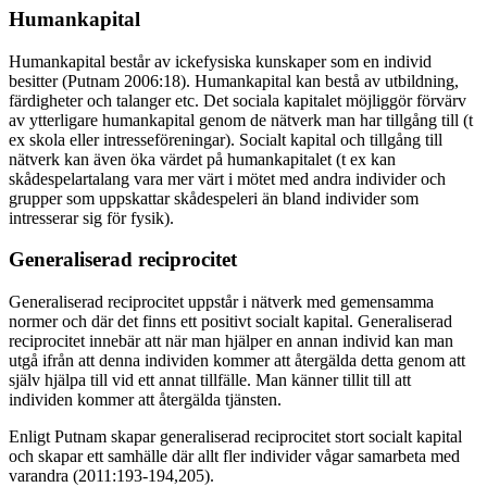
Humankapital
Humankapital består av ickefysiska kunskaper som en individ
besitter (Putnam 2006:18). Humankapital kan bestå av utbildning,
färdigheter och talanger etc. Det sociala kapitalet möjliggör förvärv
av ytterligare humankapital genom de nätverk man har tillgång till (t
ex skola eller intresseföreningar). Socialt kapital och tillgång till
nätverk kan även öka värdet på humankapitalet (t ex kan
skådespelartalang vara mer värt i mötet med andra individer och
grupper som uppskattar skådespeleri än bland individer som
intresserar sig för fysik).
Generaliserad reciprocitet
Generaliserad reciprocitet uppstår i nätverk med gemensamma
normer och där det finns ett positivt socialt kapital. Generaliserad
reciprocitet innebär att när man hjälper en annan individ kan man
utgå ifrån att denna individen kommer att återgälda detta genom att
själv hjälpa till vid ett annat tillfälle. Man känner tillit till att
individen kommer att återgälda tjänsten.
Enligt Putnam skapar generaliserad reciprocitet stort socialt kapital
och skapar ett samhälle där allt fler individer vågar samarbeta med
varandra (2011:193-194,205).