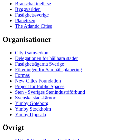
Branschaktuellt.se
Byggvärlden
Fastighetssverige
Planetizen
The Atlantic Cities
Organisationer
City i samverkan
Delegationen för hållbara städer
Fastighetsägarna Sverige
Föreningen för Samhällsplanering
Formas
New Cities Foundation
Project for Public Spaces
Sten - Sveriges Stenindustriförbund
Svenska stadskärnor
Yimby Göteborg
Yimby Stockholm
Yimby Uppsala
Övrigt