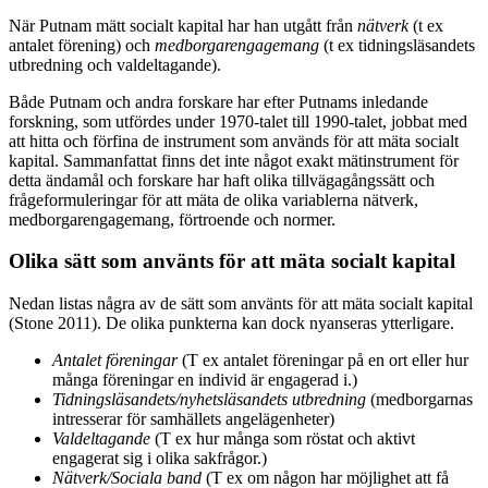
När Putnam mätt socialt kapital har han utgått från
nätverk
(t ex
antalet förening) och
m
edborgarengagemang
(t ex tidningsläsandets
utbredning och valdeltagande).
Både Putnam och andra forskare har efter Putnams inledande
forskning, som utfördes under 1970-talet till 1990-talet, jobbat med
att hitta och förfina de instrument som används för att mäta socialt
kapital. Sammanfattat finns det inte något exakt mätinstrument för
detta ändamål och forskare har haft olika tillvägagångssätt och
frågeformuleringar för att mäta de olika variablerna nätverk,
medborgarengagemang, förtroende och normer.
Olika sätt som använts för att mäta socialt kapital
Nedan listas några av de sätt som använts för att mäta socialt kapital
(Stone 2011). De olika punkterna kan dock nyanseras ytterligare.
Antalet föreningar
(T ex antalet föreningar på en ort eller hur
många föreningar en individ är engagerad i.)
Tidningsläsandets/nyhetsläsandets utbredning
(medborgarnas
intresserar för samhällets angelägenheter)
Valdeltagande
(T ex hur många som röstat och aktivt
engagerat sig i olika sakfrågor.)
Nätverk/Sociala band
(T ex om någon har möjlighet att få