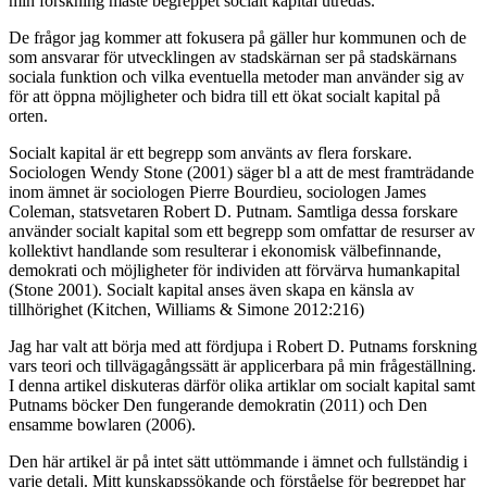
min forskning måste begreppet socialt kapital utredas.
De frågor jag kommer att fokusera på gäller hur kommunen och de
som ansvarar för utvecklingen av stadskärnan ser på stadskärnans
sociala funktion och vilka eventuella metoder man använder sig av
för att öppna möjligheter och bidra till ett ökat socialt kapital på
orten.
Socialt kapital är ett begrepp som använts av flera forskare.
Sociologen Wendy Stone (2001) säger bl a att de mest framträdande
inom ämnet är sociologen Pierre Bourdieu, sociologen James
Coleman, statsvetaren Robert D. Putnam. Samtliga dessa forskare
använder socialt kapital som ett begrepp som omfattar de resurser av
kollektivt handlande som resulterar i ekonomisk välbefinnande,
demokrati och möjligheter för individen att förvärva humankapital
(Stone 2001). Socialt kapital anses även skapa en känsla av
tillhörighet (Kitchen, Williams & Simone 2012:216)
Jag har valt att börja med att fördjupa i Robert D. Putnams forskning
vars teori och tillvägagångssätt är applicerbara på min frågeställning.
I denna artikel diskuteras därför olika artiklar om socialt kapital samt
Putnams böcker Den fungerande demokratin (2011) och Den
ensamme bowlaren (2006).
Den här artikel är på intet sätt uttömmande i ämnet och fullständig i
varje detalj. Mitt kunskapssökande och förståelse för begreppet har