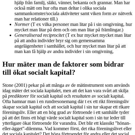
hjälp från familj, släkt, vänner, bekanta och grannar. Man har
också mätt om hur ofta man deltar i olika sociala
sammankomster/sociala aktiviteter samt viken form av nätverk
man har relationer till.)
Normer
(T ex vilka personer man litar på i sin omgivning, hur
mycket man litar på dem och om man litar på främlingar.)
Generaliserad reciprocitet
(T ex hur mycket mycket man litar
på att andra individer bryr sig om gemensamma
angelägenheter i samhället, och hur mycket man litar på att
man kan få hjälp av andra individer i sin omgivning,
Hur mäter man de faktorer som bidrar
till ökat socialt kapital?
Stone (2001) pekar på att många av de mätinstrument som används
idag mäter det sociala kapitalet, men att det kan vara svårt att skilja
på
prediktorer
för socialt kapital och
resultaten
av socialt kapital.
Ofta hamnar man i en rundresonemang där t ex ett rikt föreningsliv
skapar socialt kapital och att socialt kapital i sin tur skapar ett rikare
föreningsliv. Eller att en hög grad av förtroende i ett samhälle tyder
på att det finns ett högt värde socialt kapital som i sin tur leder till
ytterligare ökat förtroende för varandra. Det blir ett klassikt ”hönan-
eller-ägget”-dilemma. Vad kommer först, det rika föreningslivet eller
det sociala kapitalet? Det höga förtroendet för andra eller det social