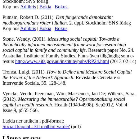
Stockholm: SNS förlag
Köp hos
Adlibris
|
Bokia
|
Bokus
Putnam, Robert D. (2011).
Den fungerande demokratin:
medborgarandans rötter i Italien
. 2. uppl. Stockholm: SNS förlag
Köp hos
Adlibris
|
Bokia
|
Bokus
Stone, Wendy. (2001).
Measuring social capital: Towards a
theoretically informed measurement framework for researching
social capital in family and community life
. Research paper No. 24.
Australian Institute of Family Studies. Finns även tillgänglig som e-
resurs
http://www.aifs.gov.au/institute/pubs/RP24.html
(2013-02-14)
Tronca, Luigi. (2011).
How to Define and Measure Social Capital
the Power of the Network Approach
. Revista de Cercetare si
Interventie Sociala, 35, 128-148.
Vyncke, Veerle; Peersman, Wim; Maeseneer, Jan De; Willems, Sara.
(2012).
Measuring the immeasurable? Operationalising social
capital in health research.
Health (1949-4998). Sep2012, Vol. 4
Issue 9, p555-566.
Ladda ner artikeln i pdf-format:
Socialt kapital - Ett mätbart värde?
(pdf)
Lämna ett svar