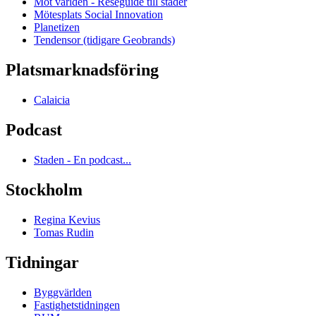
Möt världen - Reseguide till städer
Mötesplats Social Innovation
Planetizen
Tendensor (tidigare Geobrands)
Platsmarknadsföring
Calaicia
Podcast
Staden - En podcast...
Stockholm
Regina Kevius
Tomas Rudin
Tidningar
Byggvärlden
Fastighetstidningen