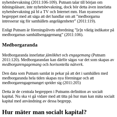
nyhetsbevakning (2011:106-109). Putnam talar till början om
tidningsläsare, inte nyhetsbevakning, dock bör detta även innefatta
nyhetsbevakning på bl a TV och Internet mm. Han nyanserar
begreppet med att säga att det handlar om att ”medborgarna
intresserar sig för samhällets angelägenheter” (2011:119).
Enligt Putnam är föreningslivets utbredning ”[e]n viktig indikator på
medborgarnas samhällsengagemang” (2011:106).
Medborgaranda
Medborgaranda innefattar
jämlikhet
och
engagemang
(Putnam
2011:120). Medborgarandan kan därför sägas var det som skapas av
medborgarengagemang
och
horisontella nätverk
.
Den data som Putnam samlat in pekar på att det i samhällen med
medborgaranda hela tiden skapas nya föreningar och att
medborgarengagemanget sprider sig (2011:205)
Detta är de centrala begreppen i Putnams definition av socialt
kapital. Nu ska vi gå vidare med att
titta på hur man kan mäta socialt
kapital med användning av dessa begrepp.
Hur mäter man socialt kapital?