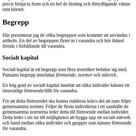
precis börjat ta form och en hel de läsning och
förtydligande väntar
runt hörnet.
Begrepp
Här presenterar jag de olika begreppen som kommer att användas i
artikeln. En del av begreppen flyter in i varandra och bör ibland
förstås i förhållande till varandra.
Socialt kapital
Socialt kapital är ett begrepp som flera teoretiker befattar sig med.
Putnams begrepp innefattar
förtroende
,
normer
och
nätverk
.
En hög grad av socialt kapital innebär att olika individer känner ett
ömsesidigt förtroende/tillit för varandra.
För att detta förtroendet ska kunna etableras krävs det att man följer
gemensamma normer. Följer de flesta individerna i ett samhälle de
gemensamma normerna leder detta till förtroende mellan individer.
Detta leder i sin tur till möjligheten att bygga upp ett socialt nätverk
och band mellan olika individer och grupper som känner förtroende
för varandra.