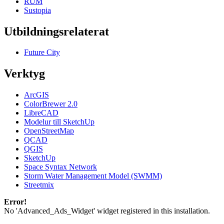
RUM
Sustopia
Utbildningsrelaterat
Future City
Verktyg
ArcGIS
ColorBrewer 2.0
LibreCAD
Modelur till SketchUp
OpenStreetMap
QCAD
QGIS
SketchUp
Space Syntax Network
Storm Water Management Model (SWMM)
Streetmix
Error!
No 'Advanced_Ads_Widget' widget registered in this installation.