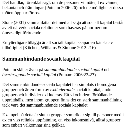
Det handlar, förenklat sagt, om de personer vi möter, t ex vänner,
bekanta och främlingar (Putnam 2006:26) och de möjligheter dessa
möten öppnar för oss.
Stone (2001) sammanfattar det med att säga att socialt kapital består
av ett nätverk sociala relationer som baseras på normer om
ömsesidigt förtroende.
En ytterligare tillägga är att socialt kapital skapar en känsla av
tillhörighet (
Kitchen, Williams & Simone
2012:216)
Sammanbindande socialt kapital
Putnam skiljer även på
sammanbindande socialt kapital
och
överbryggande socialt kapital
(Putnam 2006:22-23).
Det sammanbindande sociala kapitalet har sin plats i homogena
grupper och är en form av
exkluderande
socialt kapital, andra
grupper och individer exkluderas. Ett vi och dem förhållande
upprätthålls, men inom gruppen finns det en stark sammanhållning
tack vare det sammanbindande sociala kapitalet.
Exempel på detta är slutna grupper som riktar sig till personer med t
ex en viss religiös uppfattning, en viss inkomstnivå, alltså grupper
som enbart välkomnar sina gelikar.