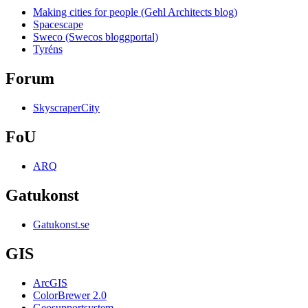
Making cities for people (Gehl Architects blog)
Spacescape
Sweco (Swecos bloggportal)
Tyréns
Forum
SkyscraperCity
FoU
ARQ
Gatukonst
Gatukonst.se
GIS
ArcGIS
ColorBrewer 2.0
Geosupportsystem