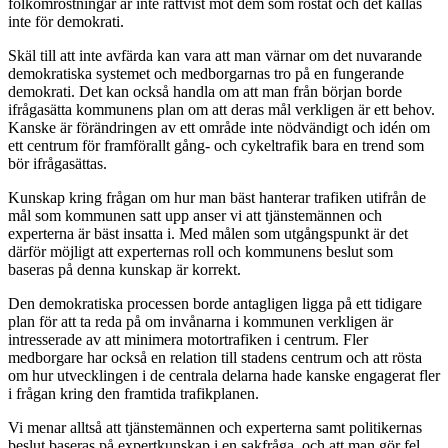
folkomröstningar är inte rättvist mot dem som röstat och det kallas
inte för demokrati.
Skäl till att inte avfärda kan vara att man värnar om det nuvarande
demokratiska systemet och medborgarnas tro på en fungerande
demokrati. Det kan också handla om att man från början borde
ifrågasätta kommunens plan om att deras mål verkligen är ett behov.
Kanske är förändringen av ett område inte nödvändigt och idén om
ett centrum för framförallt gång- och cykeltrafik bara en trend som
bör ifrågasättas.
Kunskap kring frågan om hur man bäst hanterar trafiken utifrån de
mål som kommunen satt upp anser vi att tjänstemännen och
experterna är bäst insatta i. Med målen som utgångspunkt är det
därför möjligt att experternas roll och kommunens beslut som
baseras på denna kunskap är korrekt.
Den demokratiska processen borde antagligen ligga på ett tidigare
plan för att ta reda på om invånarna i kommunen verkligen är
intresserade av att minimera motortrafiken i centrum. Fler
medborgare har också en relation till stadens centrum och att rösta
om hur utvecklingen i de centrala delarna hade kanske engagerat fler
i frågan kring den framtida trafikplanen.
Vi menar alltså att tjänstemännen och experterna samt politikernas
beslut baseras på expertkunskap i en sakfråga, och att man gör fel