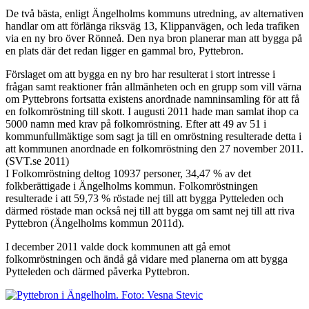
De två bästa, enligt Ängelholms kommuns utredning, av alternativen
handlar om att förlänga riksväg 13, Klippanvägen, och leda trafiken
via en ny bro över Rönneå. Den nya bron planerar man att bygga på
en plats där det redan ligger en gammal bro, Pyttebron.
Förslaget om att bygga en ny bro har resulterat i stort intresse i
frågan samt reaktioner från allmänheten och en grupp som vill värna
om Pyttebrons fortsatta existens anordnade namninsamling för att få
en folkomröstning till skott. I augusti 2011 hade man samlat ihop ca
5000 namn med krav på folkomröstning. Efter att 49 av 51 i
kommunfullmäktige som sagt ja till en omröstning resulterade detta i
att kommunen anordnade en folkomröstning den 27 november 2011.
(SVT.se 2011)
I Folkomröstning deltog 10937 personer, 34,47 % av det
folkberättigade i Ängelholms kommun. Folkomröstningen
resulterade i att 59,73 % röstade nej till att bygga Pytteleden och
därmed röstade man också nej till att bygga om samt nej till att riva
Pyttebron (Ängelholms kommun 2011d).
I december 2011 valde dock kommunen att gå emot
folkomröstningen och ändå gå vidare med planerna om att bygga
Pytteleden och därmed påverka Pyttebron.