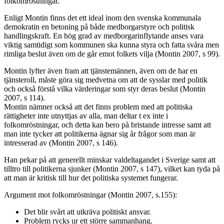
folkomröstningar.
Enligt Montin finns det ett ideal inom den svenska kommunala
demokratin en betoning på både medborgarstyre och politisk
handlingskraft. En hög grad av medborgarinflytande anses vara
viktig samtidigt som kommunen ska kunna styra och fatta svåra men
rimliga beslut även om de går emot folkets vilja (Montin 2007, s 99).
Montin lyfter även fram att tjänstemännen, även om de har en
tjänsteroll, måste göra sig medvetna om att de sysslar med politik
och också förstå vilka värderingar som styr deras beslut (Montin
2007, s 114).
Montin nämner också att det finns problem med att politiska
rättigheter inte utnyttjas av alla, man deltar t ex inte i
folkomröstningar, och detta kan bero på bristande intresse samt att
man inte tycker att politikerna ägnar sig år frågor som man är
intresserad av (Montin 2007, s 146).
Han pekar på att generellt minskar valdeltagandet i Sverige samt att
tilltro till politikerna sjunker (Montin 2007, s 147), vilket kan tyda på
att man är kritisk till hur det politiska systemet fungerar.
Argument mot folkomröstningar (Montin 2007, s.155):
Det blir svårt att utkräva politiskt ansvar.
Problem rycks ur ett större sammanhang.