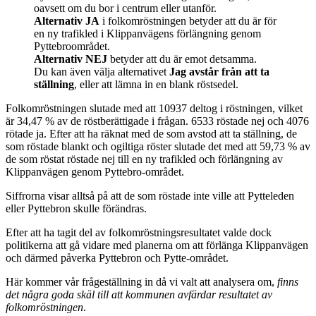
oavsett om du bor i centrum eller utanför.
Alternativ JA
i folkomröstningen betyder att du är för
en ny trafikled i Klippanvägens förlängning genom
Pyttebroområdet.
Alternativ NEJ
betyder att du är emot detsamma.
Du kan även välja alternativet
Jag avstår från att ta
ställning
, eller att lämna in en blank röstsedel.
Folkomröstningen slutade med att 10937 deltog i röstningen, vilket
är 34,47 % av de röstberättigade i frågan. 6533 röstade nej och 4076
rötade ja. Efter att ha räknat med de som avstod att ta ställning, de
som röstade blankt och ogiltiga röster slutade det med att 59,73 % av
de som röstat röstade nej till en ny trafikled och förlängning av
Klippanvägen genom Pyttebro-området.
Siffrorna visar alltså på att de som röstade inte ville att Pytteleden
eller Pyttebron skulle förändras.
Efter att ha tagit del av folkomröstningsresultatet valde dock
politikerna att gå vidare med planerna om att förlänga Klippanvägen
och därmed påverka Pyttebron och Pytte-området.
Här kommer vår frågeställning in då vi valt att analysera om,
finns
det några goda skäl till att kommunen avfärdar resultatet av
folkomröstningen
.