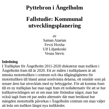
Pyttebron i Ängelholm
Fallstudie: Kommunal
utvecklingsplanering
av
Saman Ataeian
Fevzi Hoxha
Ulf Liljankoski
Vesna Stevic
Inledning
I Trafikplan för Ängelholm 2011-2020 diskuterar man trafiken i
Ängelholm fram till år 2020. Ett av målen i trafikplanen är att
minska motortrafiken i centrum och öka tillgängligheten för
motortrafiken till bland annat nordvästra delarna, ett område som på
senare åren har utvecklats med ny bebyggelse. För att komma fram
till en ny trafikplan har man tagit fram ett nollalternativ för att se hur
trafikutvecklingen ser ut om man inte förändrar något, man har
också tagit fram ett par andra alternativ där man beräknat hur
mängden motortrafik påverkas i Ängelholm centrum om man väljer
att leda om trafiken längst nya trafikleder.