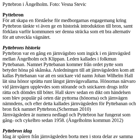
Pyttebron i Ängelholm. Foto: Vesna Stevic
Pyttebron
För att skapa en förståelse för medborgarnas engagemang kring
Pyttebron tänkte vi även ge en historisk introduktion till bron, samt
förklara varför kommunen ser denna sträcka som ett bra alternativ
för att utveckla vägnätet.
Pyttebrons historia
Pyttebron var en gång en järnvägsbro som ingick i en järnvägsled
mellan Ängelholm och Klippan. Leden kallades i folkmun
Pyttebanan. Namnet Pyttebanan kommer från ordet pytte som
betyder höna på skånska. Anledningen till att järnvägsleden kom att
kallas Pyttebanan var att en snickare vid namn Johan Wilhelm Hall
lät sina hönor sprätta runt längst järnvägsvallarna. Hönornas närvaro
vid järnvägen upplevdes som störande och snickaren drogs inför
rätta och dömdes till böter. Hall skrev sedan en dikt om händelsen
som blev populär på orten där pyttorna (hönorna) och järnvägen
nämndens, och efter detta kallades järnvägsleden för Pyttebanan och
bron fick namnet Pyttebron.(Scherman 2010)
Järnvägsleden är numera nedlagd och Pyttebron har fungerat som
gång- och cykelbro sedan 1958. (Ängelholms kommun 2012)
Pyttebron idag
Idag är spåren från järnvägsleden borta men i stora delar av samma