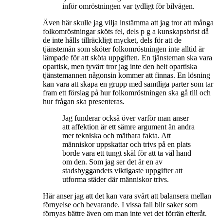
inför omröstningen var tydligt för bilvägen.
Även här skulle jag vilja instämma att jag tror att många
folkomröstningar sköts fel, dels p g a kunskapsbrist då
de inte hålls tillräckligt mycket, dels för att de
tjänstemän som sköter folkomröstningen inte alltid är
lämpade för att sköta uppgiften. En tjänsteman ska vara
opartisk, men tyvärr tror jag inte den helt opartiska
tjänstemannen någonsin kommer att finnas. En lösning
kan vara att skapa en grupp med samtliga parter som tar
fram ett förslag på hur folkomröstningen ska gå till och
hur frågan ska presenteras.
Jag funderar också över varför man anser
att affektion är ett sämre argument än andra
mer tekniska och mätbara fakta. Att
människor uppskattar och trivs på en plats
borde vara ett tungt skäl för att ta väl hand
om den. Som jag ser det är en av
stadsbyggandets viktigaste uppgifter att
utforma städer där människor trivs.
Här anser jag att det kan vara svårt att balansera mellan
förnyelse och bevarande. I vissa fall blir saker som
förnyas bättre även om man inte vet det förrän efteråt.