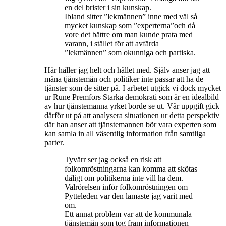
en del brister i sin kunskap.
Ibland sitter ”lekmännen” inne med väl så
mycket kunskap som ”experterna”och då
vore det bättre om man kunde prata med
varann, i stället för att avfärda
”lekmännen” som okunniga och partiska.
Här håller jag helt och hållet med. Själv anser jag att
måna tjänstemän och politiker inte passar att ha de
tjänster som de sitter på. I arbetet utgick vi dock mycket
ur Rune Premfors Starka demokrati som är en idealbild
av hur tjänstemanna yrket borde se ut. Vår uppgift gick
därför ut på att analysera situationen ur detta perspektiv
där han anser att tjänstemannen bör vara experten som
kan samla in all väsentlig information från samtliga
parter.
Tyvärr ser jag också en risk att
folkomröstningarna kan komma att skötas
dåligt om politikerna inte vill ha dem.
Valrörelsen inför folkomröstningen om
Pytteleden var den lamaste jag varit med
om.
Ett annat problem var att de kommunala
tjänstemän som tog fram informationen