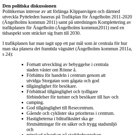
Den politiska diskussionen
Politikernas intresse av att förlänga Klippanvägen och därmed
utveckla Pytteleden baseras på Trafikplan för Ängelholm 2011-2020
(Ängelholms kommun 2011) samt på utredningen Komplettering av
trafikplanen för Ängelholm (Ängelholms kommun2011) med en
tidsaspekt som sträcker sig fram till 2030.
I trafikplanen har man tagit upp ett par mål som är centrala för hur
man ska planera det framtida vägnätet (Ängelholms kommun 2011a,
s 24):
Fortsatt utveckling av bebyggelse i centrala
staden väster om Rönne å.
Förbättra för handeln i centrum genom att
utvidga Storgatan som gågata och god
tillgänglighet för besökare.
Förbättrad tillgänglighet och tydligare
förbindelser för turister och besökare till hav och
camping.
God tillgänglighet till Resecentrum.
Gående och cyklister ska prioriteras i centrum.
Hastigheterna i biltrafiknätet ska ge
förutsättningar för en säker och trygg stadsmiljö
och
minskad påverkan på stadsbebyggelsen.