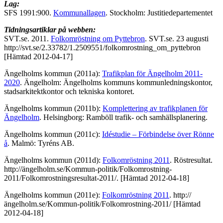
Lag:
SFS 1991:900.
Kommunallagen
. Stockholm: Justitiedepartementet
Tidningsartiklar på webben:
SVT.se. 2011.
Folkomröstning om Pyttebron
. SVT.se. 23 augusti
http://svt.se/2.33782/1.2509551/folkomrostning_om_pyttebron
[Hämtad 2012-04-17]
Ängelholms kommun (2011a):
Trafikplan för Ängelholm 2011-
2020
. Ängelholm: Ängelholms kommuns kommunledningskontor,
stadsarkitektkontor och tekniska kontoret.
Ängelholms kommun (2011b):
Komplettering av trafikplanen för
Ängelholm
. Helsingborg: Ramböll trafik- och samhällsplanering.
Ängelholms kommun (2011c):
Idéstudie – Förbindelse över Rönne
å
. Malmö: Tyréns AB.
Ängelholms kommun (2011d):
Folkomröstning 2011
. Röstresultat.
http://ängelholm.se/Kommun-politik/Folkomrostning-
2011/Folkomrostningsresultat-2011/. [Hämtad 2012-04-18]
Ängelholms kommun (2011e):
Folkomröstning 2011
. http://
ängelholm.se/Kommun-politik/Folkomrostning-2011/ [Hämtad
2012-04-18]