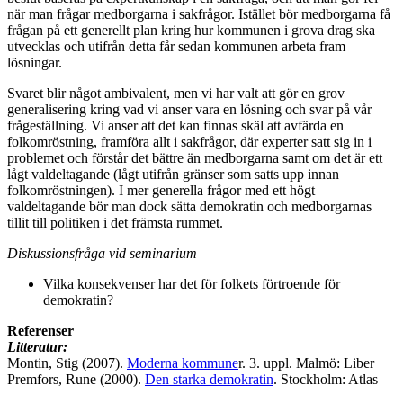
när man frågar medborgarna i sakfrågor. Istället bör medborgarna få
frågan på ett generellt plan kring hur kommunen i grova drag ska
utvecklas och utifrån detta får sedan kommunen arbeta fram
lösningar.
Svaret blir något ambivalent, men vi har valt att gör en grov
generalisering kring vad vi anser vara en lösning och svar på vår
frågeställning. Vi anser att det kan finnas skäl att avfärda en
folkomröstning, framföra allt i sakfrågor, där experter satt sig in i
problemet och förstår det bättre än medborgarna samt om det är ett
lågt valdeltagande (lågt utifrån gränser som satts upp innan
folkomröstningen). I mer generella frågor med ett högt
valdeltagande bör man dock sätta demokratin och medborgarnas
tillit till politiken i det främsta rummet.
Diskussionsfråga vid seminarium
Vilka konsekvenser har det för folkets förtroende för
demokratin?
Referenser
Litteratur:
Montin, Stig (2007).
Moderna kommune
r. 3. uppl. Malmö: Liber
Premfors, Rune (2000).
Den starka demokratin
. Stockholm: Atlas