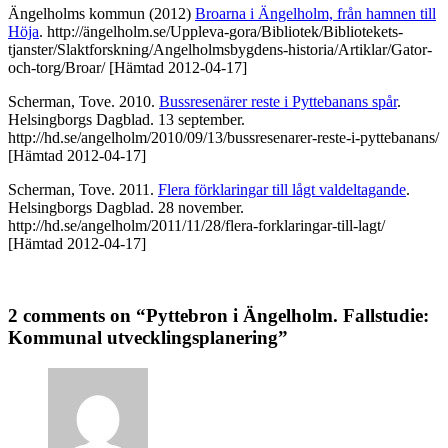
Ängelholms kommun (2012)
Broarna i Ängelholm, från hamnen till
Höja
. http://ängelholm.se/Uppleva-gora/Bibliotek/Bibliotekets-
tjanster/Slaktforskning/Angelholmsbygdens-historia/Artiklar/Gator-
och-torg/Broar/ [Hämtad 2012-04-17]
Scherman, Tove. 2010.
Bussresenärer reste i Pyttebanans spår
.
Helsingborgs Dagblad. 13 september.
http://hd.se/angelholm/2010/09/13/bussresenarer-reste-i-pyttebanans/
[Hämtad 2012-04-17]
Scherman, Tove. 2011.
Flera förklaringar till lågt valdeltagande
.
Helsingborgs Dagblad. 28 november.
http://hd.se/angelholm/2011/11/28/flera-forklaringar-till-lagt/
[Hämtad 2012-04-17]
2 comments on “Pyttebron i Ängelholm. Fallstudie:
Kommunal utvecklingsplanering”