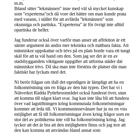
m.m.
Ibland sitter ''lekmännen'' inne med väl så mycket kunskap
som ''experterna''och då vore det bättre om man kunde prata
med varann, i stället för att avfärda ''lekmännen'' som
okunniga och partiska. ''Experterna'' är för övrigt inte alltid
opartiska de heller.
Jag funderar också över varför man anser att affektion är ett
sämre argument än andra mer tekniska och mätbara fakta. Att
människor uppskattar och trivs på en plats borde vara ett tungt
skäl för att ta väl hand om den. Som jag ser det är en av
stadsbyggandets viktigaste uppgifter att utforma städer där
människor trivs. Då ska man inte förstöra de platser där man
faktiskt har lyckats med det.
Ni berör frågan om ifall det egentligen är lämpligt att ha en
folkomröstning om en fråga av den här typen. Det har vi i
Nätverket Rädda Pyttebroområdet också funderat över, utan
att komma till något klart svar. Jag kan inte låta bli att fundera
över vad lagstiftningen kring kommunala folkomröstningar
kommer att leda till. Vi kommuninnevånare har ju nu en viss
möjlighet att få till folkomröstningar även kring frågor som en
stor del av politikerna inte vill ha folkomröstning kring. Jag
tycker att det är bra att den möjligheten finns och jag tror att
den kan komma att användas bland annat som