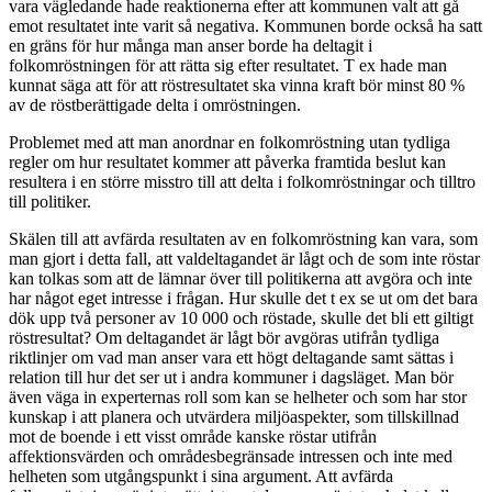
vara vägledande hade reaktionerna efter att kommunen valt att gå
emot resultatet inte varit så negativa. Kommunen borde också ha satt
en gräns för hur många man anser borde ha deltagit i
folkomröstningen för att rätta sig efter resultatet. T ex hade man
kunnat säga att för att röstresultatet ska vinna kraft bör minst 80 %
av de röstberättigade delta i omröstningen.
Problemet med att man anordnar en folkomröstning utan tydliga
regler om hur resultatet kommer att påverka framtida beslut kan
resultera i en större misstro till att delta i folkomröstningar och tilltro
till politiker.
Skälen till att avfärda resultaten av en folkomröstning kan vara, som
man gjort i detta fall, att valdeltagandet är lågt och de som inte röstar
kan tolkas som att de lämnar över till politikerna att avgöra och inte
har något eget intresse i frågan. Hur skulle det t ex se ut om det bara
dök upp två personer av 10 000 och röstade, skulle det bli ett giltigt
röstresultat? Om deltagandet är lågt bör avgöras utifrån tydliga
riktlinjer om vad man anser vara ett högt deltagande samt sättas i
relation till hur det ser ut i andra kommuner i dagsläget. Man bör
även väga in experternas roll som kan se helheter och som har stor
kunskap i att planera och utvärdera miljöaspekter, som tillskillnad
mot de boende i ett visst område kanske röstar utifrån
affektionsvärden och områdesbegränsade intressen och inte med
helheten som utgångspunkt i sina argument. Att avfärda