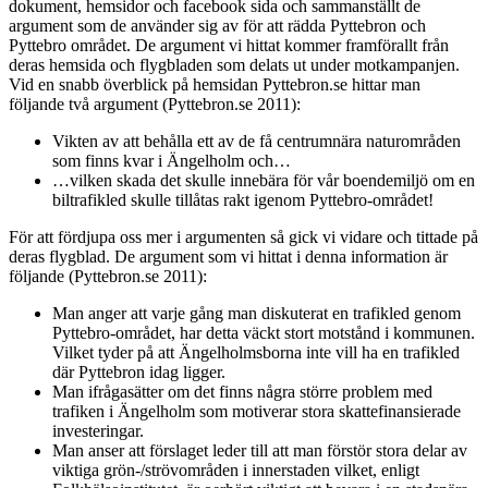
dokument, hemsidor och facebook sida och sammanställt de
argument som de använder sig av för att rädda Pyttebron och
Pyttebro området. De argument vi hittat kommer framförallt från
deras hemsida och flygbladen som delats ut under motkampanjen.
Vid en snabb överblick på hemsidan Pyttebron.se hittar man
följande två argument (Pyttebron.se 2011):
Vikten av att behålla ett av de få centrumnära naturområden
som finns kvar i Ängelholm och…
…vilken skada det skulle innebära för vår boendemiljö om en
biltrafikled skulle tillåtas rakt igenom Pyttebro-området!
För att fördjupa oss mer i argumenten så gick vi vidare och tittade på
deras flygblad. De argument som vi hittat i denna information är
följande (Pyttebron.se 2011):
Man anger att varje gång man diskuterat en trafikled genom
Pyttebro-området, har detta väckt stort motstånd i kommunen.
Vilket tyder på att Ängelholmsborna inte vill ha en trafikled
där Pyttebron idag ligger.
Man ifrågasätter om det finns några större problem med
trafiken i Ängelholm som motiverar stora skattefinansierade
investeringar.
Man anser att förslaget leder till att man förstör stora delar av
viktiga grön-/strövområden i innerstaden vilket, enligt