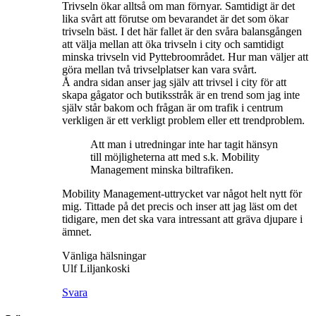
Trivseln ökar alltså om man förnyar. Samtidigt är det
lika svårt att förutse om bevarandet är det som ökar
trivseln bäst. I det här fallet är den svåra balansgången
att välja mellan att öka trivseln i city och samtidigt
minska trivseln vid Pyttebroområdet. Hur man väljer att
göra mellan två trivselplatser kan vara svårt.
Å andra sidan anser jag själv att trivsel i city för att
skapa gågator och butiksstråk är en trend som jag inte
själv står bakom och frågan är om trafik i centrum
verkligen är ett verkligt problem eller ett trendproblem.
Att man i utredningar inte har tagit hänsyn
till möjligheterna att med s.k. Mobility
Management minska biltrafiken.
Mobility Management-uttrycket var något helt nytt för
mig. Tittade på det precis och inser att jag läst om det
tidigare, men det ska vara intressant att gräva djupare i
ämnet.
Vänliga hälsningar
Ulf Liljankoski
Svara