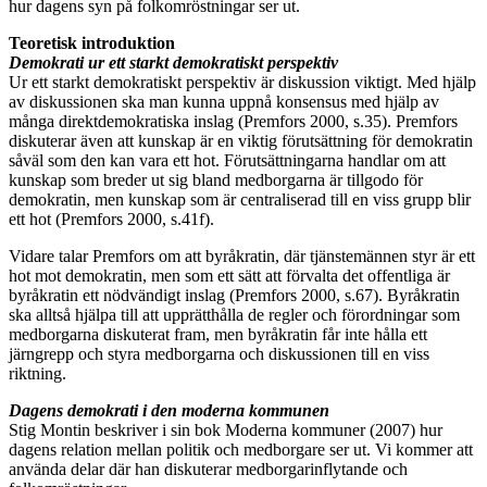
hur dagens syn på folkomröstningar ser ut.
Teoretisk introduktion
Demokrati ur ett starkt demokratiskt perspektiv
Ur ett starkt demokratiskt perspektiv är diskussion viktigt. Med hjälp
av diskussionen ska man kunna uppnå konsensus med hjälp av
många direktdemokratiska inslag (Premfors 2000, s.35). Premfors
diskuterar även att kunskap är en viktig förutsättning för demokratin
såväl som den kan vara ett hot. Förutsättningarna handlar om att
kunskap som breder ut sig bland medborgarna är tillgodo för
demokratin, men kunskap som är centraliserad till en viss grupp blir
ett hot (Premfors 2000, s.41f).
Vidare talar Premfors om att byråkratin, där tjänstemännen styr är ett
hot mot demokratin, men som ett sätt att förvalta det offentliga är
byråkratin ett nödvändigt inslag (Premfors 2000, s.67). Byråkratin
ska alltså hjälpa till att upprätthålla de regler och förordningar som
medborgarna diskuterat fram, men byråkratin får inte hålla ett
järngrepp och styra medborgarna och diskussionen till en viss
riktning.
Dagens demokrati i den moderna kommunen
Stig Montin beskriver i sin bok Moderna kommuner (2007) hur
dagens relation mellan politik och medborgare ser ut. Vi kommer att
använda delar där han diskuterar medborgarinflytande och