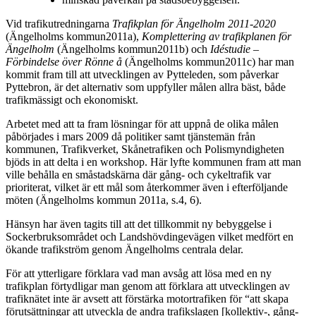
Vid trafikutredningarna
Trafikplan för Ängelholm 2011-2020
(Ängelholms kommun2011a),
Komplettering av trafikplanen för
Ängelholm
(Ängelholms kommun2011b) och
Idéstudie –
Förbindelse över Rönne å
(Ängelholms kommun2011c) har man
kommit fram till att utvecklingen av Pytteleden, som påverkar
Pyttebron, är det alternativ som uppfyller målen allra bäst, både
trafikmässigt och ekonomiskt.
Arbetet med att ta fram lösningar för att uppnå de olika målen
påbörjades i mars 2009 då politiker samt tjänstemän från
kommunen, Trafikverket, Skånetrafiken och Polismyndigheten
bjöds in att delta i en workshop. Här lyfte kommunen fram att man
ville behålla en småstadskärna där gång- och cykeltrafik var
prioriterat, vilket är ett mål som återkommer även i efterföljande
möten (Ängelholms kommun 2011a, s.4, 6).
Hänsyn har även tagits till att det tillkommit ny bebyggelse i
Sockerbruksområdet och Landshövdingevägen vilket medfört en
ökande trafikström genom Ängelholms centrala delar.
För att ytterligare förklara vad man avsåg att lösa med en ny
trafikplan förtydligar man genom att förklara att utvecklingen av
trafiknätet inte är avsett att förstärka motortrafiken för “att skapa
förutsättningar att utveckla de andra trafikslagen [kollektiv-, gång-