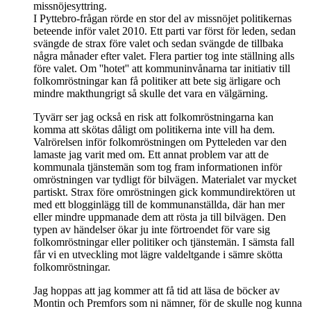
missnöjesyttring.
I Pyttebro-frågan rörde en stor del av missnöjet politikernas
beteende inför valet 2010. Ett parti var först för leden, sedan
svängde de strax före valet och sedan svängde de tillbaka
några månader efter valet. Flera partier tog inte ställning alls
före valet. Om ''hotet'' att kommuninvånarna tar initiativ till
folkomröstningar kan få politiker att bete sig ärligare och
mindre makthungrigt så skulle det vara en välgärning.
Tyvärr ser jag också en risk att folkomröstningarna kan
komma att skötas dåligt om politikerna inte vill ha dem.
Valrörelsen inför folkomröstningen om Pytteleden var den
lamaste jag varit med om. Ett annat problem var att de
kommunala tjänstemän som tog fram informationen inför
omröstningen var tydligt för bilvägen. Materialet var mycket
partiskt. Strax före omröstningen gick kommundirektören ut
med ett blogginlägg till de kommunanställda, där han mer
eller mindre uppmanade dem att rösta ja till bilvägen. Den
typen av händelser ökar ju inte förtroendet för vare sig
folkomröstningar eller politiker och tjänstemän. I sämsta fall
får vi en utveckling mot lägre valdeltgande i sämre skötta
folkomröstningar.
Jag hoppas att jag kommer att få tid att läsa de böcker av
Montin och Premfors som ni nämner, för de skulle nog kunna