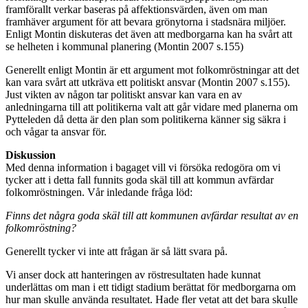
framförallt verkar baseras på affektionsvärden, även om man
framhäver argument för att bevara grönytorna i stadsnära miljöer.
Enligt Montin diskuteras det även att medborgarna kan ha svårt att
se helheten i kommunal planering (Montin 2007 s.155)
Generellt enligt Montin är ett argument mot folkomröstningar att det
kan vara svårt att utkräva ett politiskt ansvar (Montin 2007 s.155).
Just vikten av någon tar politiskt ansvar kan vara en av
anledningarna till att politikerna valt att går vidare med planerna om
Pytteleden då detta är den plan som politikerna känner sig säkra i
och vågar ta ansvar för.
Diskussion
Med denna information i bagaget vill vi försöka redogöra om vi
tycker att i detta fall funnits goda skäl till att kommun avfärdar
folkomröstningen. Vår inledande fråga löd:
Finns det några goda skäl till att kommunen avfärdar resultat av en
folkomröstning?
Generellt tycker vi inte att frågan är så lätt svara på.
Vi anser dock att hanteringen av röstresultaten hade kunnat
underlättas om man i ett tidigt stadium berättat för medborgarna om
hur man skulle använda resultatet. Hade fler vetat att det bara skulle