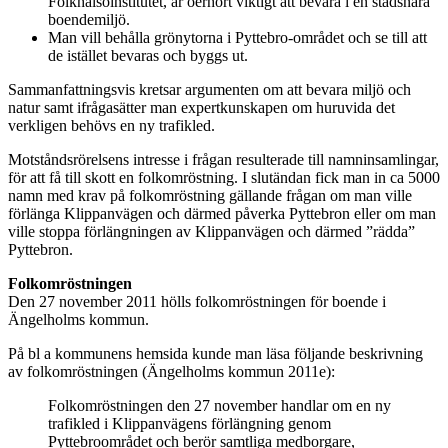
Folkhälsoinstitutet, är oerhört viktigt att bevara i en stadsnära
boendemiljö.
Man vill behålla grönytorna i Pyttebro-området och se till att
de istället bevaras och byggs ut.
Sammanfattningsvis kretsar argumenten om att bevara miljö och
natur samt ifrågasätter man expertkunskapen om huruvida det
verkligen behövs en ny trafikled.
Motståndsrörelsens intresse i frågan resulterade till namninsamlingar,
för att få till skott en folkomröstning. I slutändan fick man in ca 5000
namn med krav på folkomröstning gällande frågan om man ville
förlänga Klippanvägen och därmed påverka Pyttebron eller om man
ville stoppa förlängningen av Klippanvägen och därmed ”rädda”
Pyttebron.
Folkomröstningen
Den 27 november 2011 hölls folkomröstningen för boende i
Ängelholms kommun.
På bl a kommunens hemsida kunde man läsa följande beskrivning
av folkomröstningen (Ängelholms kommun 2011e):
Folkomröstningen den 27 november handlar om en ny
trafikled i Klippanvägens förlängning genom
Pyttebroområdet och berör samtliga medborgare,