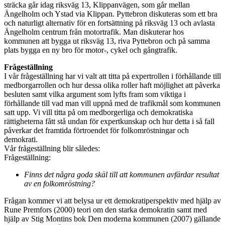
sträcka går idag riksväg 13, Klippanvägen, som går mellan
Ängelholm och Ystad via Klippan. Pyttebron diskuteras som ett bra
och naturligt alternativ för en fortsättning på riksväg 13 och avlasta
Ängelholm centrum från motortrafik. Man diskuterar hos
kommunen att bygga ut riksväg 13, riva Pyttebron och på samma
plats bygga en ny bro för motor-, cykel och gångtrafik.
Frågeställning
I vår frågeställning har vi valt att titta på expertrollen i förhållande till
medborgarrollen och hur dessa olika roller haft möjlighet att påverka
besluten samt vilka argument som lyfts fram som viktiga i
förhållande till vad man vill uppnå med de trafikmål som kommunen
satt upp. Vi vill titta på om medborgerliga och demokratiska
rättigheterna fått stå undan för expertkunskap och hur detta i så fall
påverkar det framtida förtroendet för folkomröstningar och
demokrati.
Vår frågeställning blir således:
Frågeställning:
Finns det några goda skäl till att kommunen avfärdar resultat
av en folkomröstning?
Frågan kommer vi att belysa ur ett demokratiperspektiv med hjälp av
Rune Premfors (2000) teori om den starka demokratin samt med
hjälp av Stig Montins bok Den moderna kommunen (2007) gällande