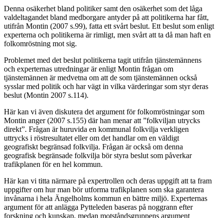
Denna osäkerhet bland politiker samt den osäkerhet som det låga
valdeltagandet bland medborgare antyder på att politikerna har fått,
utifrån Montin (2007 s.99), fatta ett svårt beslut. Ett beslut som enligt
experterna och politikerna är rimligt, men svårt att ta då man haft en
folkomröstning mot sig.
Problemet med det beslut politikerna tagit utifrån tjänstemännens
och experternas utredningar är enligt Montin frågan om
tjänstemännen är medvetna om att de som tjänstemännen också
sysslar med politik och har vägt in vilka värderingar som styr deras
beslut (Montin 2007 s.114).
Här kan vi även diskutera det argument för folkomröstningar som
Montin anger (2007 s.155) där han menar att ”folkviljan utrycks
direkt”. Frågan är huruvida en kommunal folkvilja verkligen
uttrycks i röstresultatet eller om det handlar om en väldigt
geografiskt begränsad folkvilja. Frågan är också om denna
geografisk begränsade folkvilja bör styra beslut som påverkar
trafikplanen för en hel kommun.
Här kan vi titta närmare på expertrollen och deras uppgift att ta fram
uppgifter om hur man bör utforma trafikplanen som ska garantera
invånarna i hela Ängelholms kommun en bättre miljö. Experternas
argument för att anlägga Pytteleden baseras på noggrann efter
forskning och kunskap, medan motståndsgruppens argument