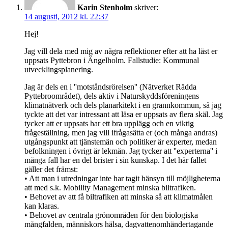
Karin Stenholm
skriver:
14 augusti, 2012 kl. 22:37
Hej!
Jag vill dela med mig av några reflektioner efter att ha läst er
uppsats Pyttebron i Ängelholm. Fallstudie: Kommunal
utvecklingsplanering.
Jag är dels en i ''motståndsrörelsen'' (Nätverket Rädda
Pyttebroområdet), dels aktiv i Naturskyddsföreningens
klimatnätverk och dels planarkitekt i en grannkommun, så jag
tyckte att det var intressant att läsa er uppsats av flera skäl. Jag
tycker att er uppsats har ett bra upplägg och en viktig
frågeställning, men jag vill ifrågasätta er (och många andras)
utgångspunkt att tjänstemän och politiker är experter, medan
befolkningen i övrigt är lekmän. Jag tycker att ''experterna'' i
många fall har en del brister i sin kunskap. I det här fallet
gäller det främst:
• Att man i utredningar inte har tagit hänsyn till möjligheterna
att med s.k. Mobility Management minska biltrafiken.
• Behovet av att få biltrafiken att minska så att klimatmålen
kan klaras.
• Behovet av centrala grönområden för den biologiska
mångfalden, människors hälsa, dagvattenomhändertagande