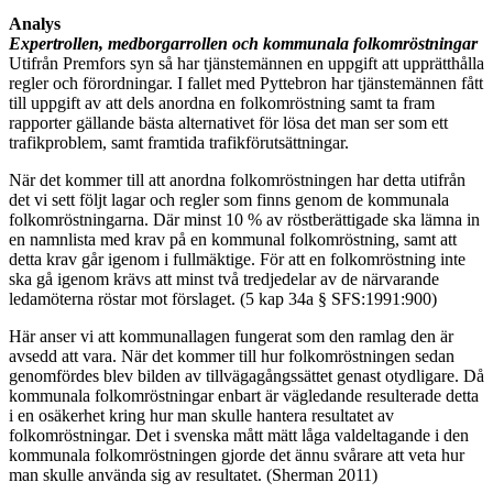
Analys
Expertrollen, medborgarrollen och kommunala folkomröstningar
Utifrån Premfors syn så har tjänstemännen en uppgift att upprätthålla
regler och förordningar. I fallet med Pyttebron har tjänstemännen fått
till uppgift av att dels anordna en folkomröstning samt ta fram
rapporter gällande bästa alternativet för lösa det man ser som ett
trafikproblem, samt framtida trafikförutsättningar.
När det kommer till att anordna folkomröstningen har detta utifrån
det vi sett följt lagar och regler som finns genom de kommunala
folkomröstningarna. Där minst 10 % av röstberättigade ska lämna in
en namnlista med krav på en kommunal folkomröstning, samt att
detta krav går igenom i fullmäktige. För att en folkomröstning inte
ska gå igenom krävs att minst två tredjedelar av de närvarande
ledamöterna röstar mot förslaget. (5 kap 34a § SFS:1991:900)
Här anser vi att kommunallagen fungerat som den ramlag den är
avsedd att vara. När det kommer till hur folkomröstningen sedan
genomfördes blev bilden av tillvägagångssättet genast otydligare. Då
kommunala folkomröstningar enbart är vägledande resulterade detta
i en osäkerhet kring hur man skulle hantera resultatet av
folkomröstningar. Det i svenska mått mätt låga valdeltagande i den
kommunala folkomröstningen gjorde det ännu svårare att veta hur
man skulle använda sig av resultatet. (Sherman 2011)