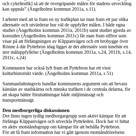
och cykeltrafik] så att de övergripande målen för stadens utveckling
kan uppnås” (Ängelholms kommun 2011a, s.11).
I arbetet med att ta fram en ny trafikplan tar man fram ett par olika
alternativ och utvärderar hur väl de uppfyller målen. I både egna
studier (Ängelholms kommun 2011a, 2011b) samt studier gjorda av
konsulter (Ängelholms kommun 2011c) får man fram siffror som
visar på att förlängningen av Klippanvägen och ett brobygge över
Rönne å där Pyttebron idag ligger är det alternativ som innebär en
stor måluppfyllelse (Ängelholms kommun 2011a, s.24, 2011b, s.14,
2011c, s.24)
Kommunen har också lyft fram att Pyttebron har ett visst
kulturhistoriskt värde. (Ängelholms kommun 2011a, s 51)
Sammanfattningsvis handlar kommunens argument om att bevara
känslan av stadskärna och minska trafiken i de centrala delarna, för
att skapa bättre förutsättningar både miljömässigt och
transportmässigt.
Den medborgerliga diskussionen
Det finns ingen tydlig medborgargrupp som aktivt kämpar för att
förlänga Klippanvägen och utveckla Pytteleden. Dock har vi hittat
en aktiv motståndsgrupp om kämpar för att behålla Pyttebron.
För att få fram information har vi gått igenom motståndrörelsens