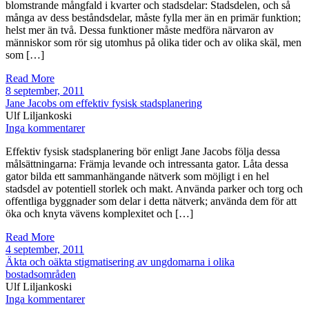
blomstrande mångfald i kvarter och stadsdelar: Stadsdelen, och så
många av dess beståndsdelar, måste fylla mer än en primär funktion;
helst mer än två. Dessa funktioner måste medföra närvaron av
människor som rör sig utomhus på olika tider och av olika skäl, men
som […]
Read More
8 september, 2011
Jane Jacobs om effektiv fysisk stadsplanering
Ulf Liljankoski
Inga kommentarer
Effektiv fysisk stadsplanering bör enligt Jane Jacobs följa dessa
målsättningarna: Främja levande och intressanta gator. Låta dessa
gator bilda ett sammanhängande nätverk som möjligt i en hel
stadsdel av potentiell storlek och makt. Använda parker och torg och
offentliga byggnader som delar i detta nätverk; använda dem för att
öka och knyta vävens komplexitet och […]
Read More
4 september, 2011
Äkta och oäkta stigmatisering av ungdomarna i olika
bostadsområden
Ulf Liljankoski
Inga kommentarer