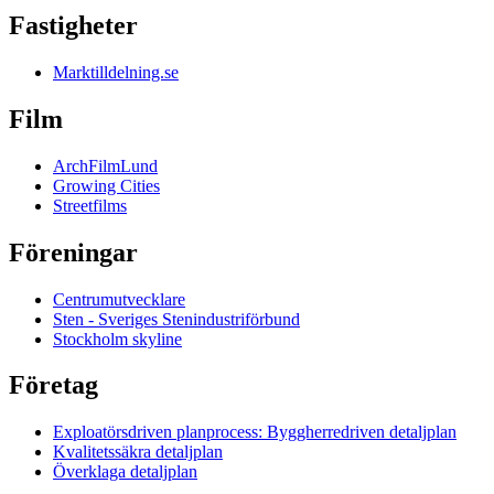
Fastigheter
Marktilldelning.se
Film
ArchFilmLund
Growing Cities
Streetfilms
Föreningar
Centrumutvecklare
Sten - Sveriges Stenindustriförbund
Stockholm skyline
Företag
Exploatörsdriven planprocess: Byggherredriven detaljplan
Kvalitetssäkra detaljplan
Överklaga detaljplan