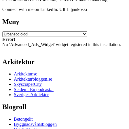
Connect with me on LinkedIn: Ulf Liljankoski
Meny
Meny
Error!
No 'Advanced_Ads_Widget' widget registered in this installation.
Arkitektur
Arkitektur.se
Arkitekturbloggen.se
SkyscraperCity
Staden - En podcast...
Sveriges Arkitekter
Blogroll
Betongelit
Byggnadsvårdsbloggen