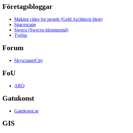
Företagsbloggar
Making cities for people (Gehl Architects blog)
Spacescape
Sweco (Swecos bloggportal)
Tyréns
Forum
SkyscraperCity
FoU
ARQ
Gatukonst
Gatukonst.se
GIS