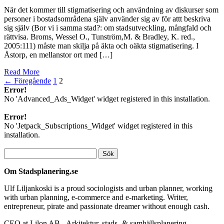
När det kommer till stigmatisering och användning av diskurser som
personer i bostadsområdena själv använder sig av för attt beskriva
sig själv (Bor vi i samma stad?: om stadsutveckling, mångfald och
rättvisa. Broms, Wessel O., Tunström,M. & Bradley, K. red.,
2005:111) måste man skilja på äkta och oäkta stigmatisering. I
Åstorp, en mellanstor ort med […]
Read More
← Föregående
1
2
Error!
No 'Advanced_Ads_Widget' widget registered in this installation.
Error!
No 'Jetpack_Subscriptions_Widget' widget registered in this
installation.
Sök
efter:
Om Stadsplanering.se
Ulf Liljankoski is a proud sociologists and urban planner, working
with urban planning, e-commerce and e-marketing. Writer,
entrepreneur, pirate and passionate dreamer without enough cash.
CEO at Lilon AB - Arkitektur, stads- & samhällsplanering.