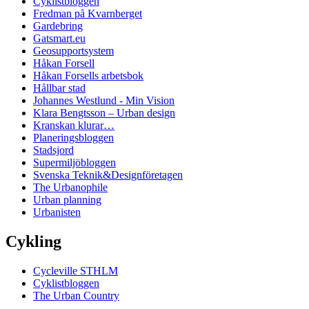
Cyklistbloggen
Fredman på Kvarnberget
Gardebring
Gatsmart.eu
Geosupportsystem
Håkan Forsell
Håkan Forsells arbetsbok
Hållbar stad
Johannes Westlund - Min Vision
Klara Bengtsson – Urban design
Kranskan klurar…
Planeringsbloggen
Stadsjord
Supermiljöbloggen
Svenska Teknik&Designföretagen
The Urbanophile
Urban planning
Urbanisten
Cykling
Cycleville STHLM
Cyklistbloggen
The Urban Country