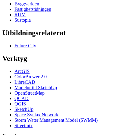
Byggvärlden
Fastighetstidningen
RUM
Sustopia
Utbildningsrelaterat
Future City
Verktyg
ArcGIS
ColorBrewer 2.0
LibreCAD
Modelur till SketchUp
OpenStreetMap
QCAD
QGIS
SketchUp
Space Syntax Network
Storm Water Management Model (SWMM)
Streetmix