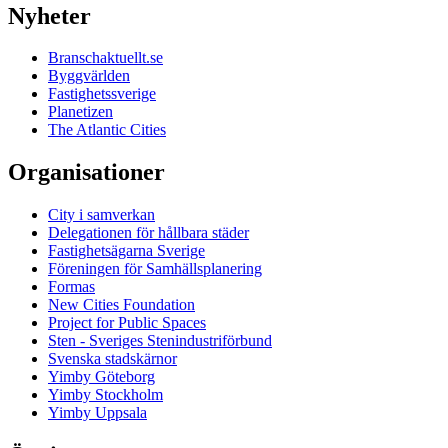
Nyheter
Branschaktuellt.se
Byggvärlden
Fastighetssverige
Planetizen
The Atlantic Cities
Organisationer
City i samverkan
Delegationen för hållbara städer
Fastighetsägarna Sverige
Föreningen för Samhällsplanering
Formas
New Cities Foundation
Project for Public Spaces
Sten - Sveriges Stenindustriförbund
Svenska stadskärnor
Yimby Göteborg
Yimby Stockholm
Yimby Uppsala