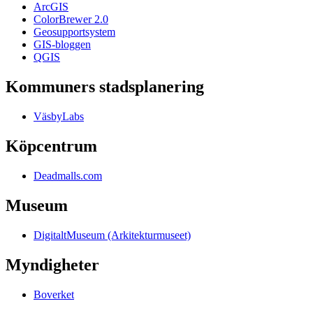
ArcGIS
ColorBrewer 2.0
Geosupportsystem
GIS-bloggen
QGIS
Kommuners stadsplanering
VäsbyLabs
Köpcentrum
Deadmalls.com
Museum
DigitaltMuseum (Arkitekturmuseet)
Myndigheter
Boverket