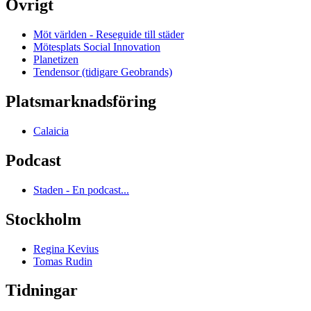
Övrigt
Möt världen - Reseguide till städer
Mötesplats Social Innovation
Planetizen
Tendensor (tidigare Geobrands)
Platsmarknadsföring
Calaicia
Podcast
Staden - En podcast...
Stockholm
Regina Kevius
Tomas Rudin
Tidningar