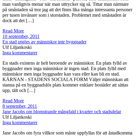
man vanligtvis menar när man uttrycker sig så. Tittar man närmare
på småstaden så tror jag att det finns lika många intressanta personer
per tusen invånare som i storstaden. Problemet med småstaden är
dock att det […]
Read More
10 september, 2011
En stad utgörs av människor inte byggnader
Ulf Liljankoski
Inga kommentarer
En stads existens är helt beroende av människor. En plats fylld av
byggnader men inga människor är ingen stad. En plats fylld med
människor men inga byggnader kan vara eller kan bli en stad.
KÄRNAN - STADENS SOCIALA FORM Väljer människan att
stanna på en byggnadslös plats kommer enklare bostäder att sättas
upp, tält och […]
Read More
8 september, 2011
Jane Jacobs om blomstrande mångfald i kvarter och stadsdelar
Ulf Liljankoski
Inga kommentarer
Jane Jacobs om fyra villkor som måste uppfyllas för att åstadkomma