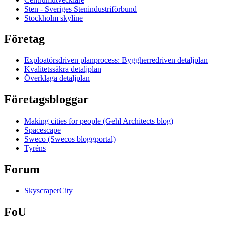
Sten - Sveriges Stenindustriförbund
Stockholm skyline
Företag
Exploatörsdriven planprocess: Byggherredriven detaljplan
Kvalitetssäkra detaljplan
Överklaga detaljplan
Företagsbloggar
Making cities for people (Gehl Architects blog)
Spacescape
Sweco (Swecos bloggportal)
Tyréns
Forum
SkyscraperCity
FoU