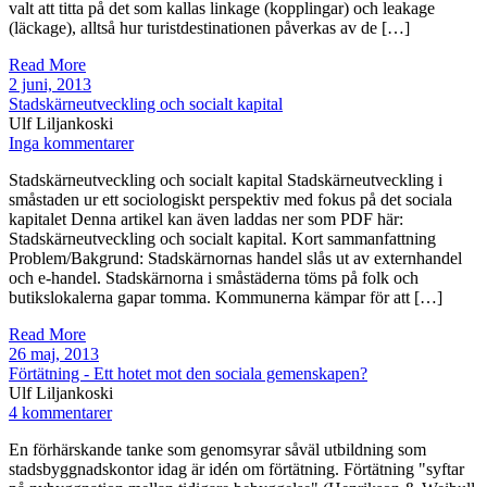
valt att titta på det som kallas linkage (kopplingar) och leakage
(läckage), alltså hur turistdestinationen påverkas av de […]
Read More
2 juni, 2013
Stadskärneutveckling och socialt kapital
Ulf Liljankoski
Inga kommentarer
Stadskärneutveckling och socialt kapital Stadskärneutveckling i
småstaden ur ett sociologiskt perspektiv med fokus på det sociala
kapitalet Denna artikel kan även laddas ner som PDF här:
Stadskärneutveckling och socialt kapital. Kort sammanfattning
Problem/Bakgrund: Stadskärnornas handel slås ut av externhandel
och e-handel. Stadskärnorna i småstäderna töms på folk och
butikslokalerna gapar tomma. Kommunerna kämpar för att […]
Read More
26 maj, 2013
Förtätning - Ett hotet mot den sociala gemenskapen?
Ulf Liljankoski
4 kommentarer
En förhärskande tanke som genomsyrar såväl utbildning som
stadsbyggnadskontor idag är idén om förtätning. Förtätning "syftar