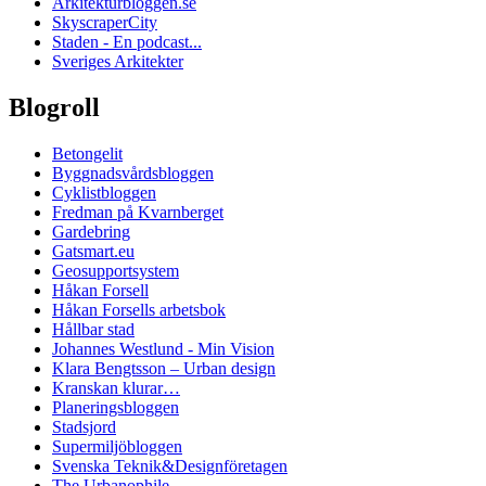
Arkitekturbloggen.se
SkyscraperCity
Staden - En podcast...
Sveriges Arkitekter
Blogroll
Betongelit
Byggnadsvårdsbloggen
Cyklistbloggen
Fredman på Kvarnberget
Gardebring
Gatsmart.eu
Geosupportsystem
Håkan Forsell
Håkan Forsells arbetsbok
Hållbar stad
Johannes Westlund - Min Vision
Klara Bengtsson – Urban design
Kranskan klurar…
Planeringsbloggen
Stadsjord
Supermiljöbloggen
Svenska Teknik&Designföretagen
The Urbanophile