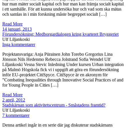
hur man mäter socialt kapital och hur man kan främja socialt kapital
i ett samhälle. För att kunna undersöka hur och vad som ska mätas
och samlas in i min forskning måste begreppet socialt […]
Read More
14 januari, 2013
Förundersökning: Medborgardialogen kring kvarteret Bryggeriet
Ulf Liljankoski
Inga kommentarer
Projektansvariga: Anja Piirainen John Torebo Gregorius Lina
Jönsson Nils Hedenmo Rebecca Jolstrand Sofia Wendel Ulf
Liljankoski Vesna Stevic Inledning Under kursen Urban integration
på Malmö Högskola fick vi i uppgift att göra en förundersökning
inför EU-projektet CitiSpyce. CitiSpyce är en akronym för
”Combating Inequalities through Innovative Social Practices of and
for Young People in Cities […]
Read More
2 april, 2012
Stadskärnan som aktivitetscentrum - Småstadens framtid?
Ulf Liljankoski
7 kommentarer
Denna artikel ingår in en serie där jag diskuterar stadskärnans