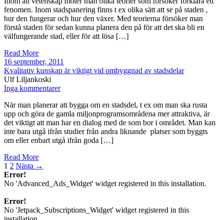
Inom all vetenskap möter man olika teorier som försöker förklara ett
fenomen. Inom stadspanering finns t ex olika sätt att se på staden ,
hur den fungerar och hur den växer. Med teorierna försöker man
förstå staden för sedan kunna planera den på för att det ska bli en
välfungerande stad, eller för att lösa […]
Read More
16 september, 2011
Kvalitativ kunskap är viktigt vid ombyggnad av stadsdelar
Ulf Liljankoski
Inga kommentarer
När man planerar att bygga om en stadsdel, t ex om man ska rusta
upp och göra de gamla miljonprogramsområdena mer attraktiva, är
det viktigt att man har en dialog med de som bor i området. Man kan
inte bara utgå ifrån studier från andra liknande platser som byggts
om eller enbart utgå ifrån goda […]
Read More
1
2
Nästa →
Error!
No 'Advanced_Ads_Widget' widget registered in this installation.
Error!
No 'Jetpack_Subscriptions_Widget' widget registered in this
installation.