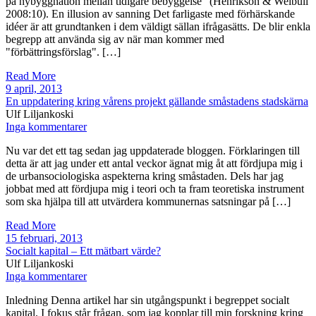
på nybyggnation mellan tidigare bebyggelse" (Henrikson & Weibull
2008:10). En illusion av sanning Det farligaste med förhärskande
idéer är att grundtanken i dem väldigt sällan ifrågasätts. De blir enkla
begrepp att använda sig av när man kommer med
"förbättringsförslag". […]
Read More
9 april, 2013
En uppdatering kring vårens projekt gällande småstadens stadskärna
Ulf Liljankoski
Inga kommentarer
Nu var det ett tag sedan jag uppdaterade bloggen. Förklaringen till
detta är att jag under ett antal veckor ägnat mig åt att fördjupa mig i
de urbansociologiska aspekterna kring småstaden. Dels har jag
jobbat med att fördjupa mig i teori och ta fram teoretiska instrument
som ska hjälpa till att utvärdera kommunernas satsningar på […]
Read More
15 februari, 2013
Socialt kapital – Ett mätbart värde?
Ulf Liljankoski
Inga kommentarer
Inledning Denna artikel har sin utgångspunkt i begreppet socialt
kapital. I fokus står frågan, som jag kopplar till min forskning kring