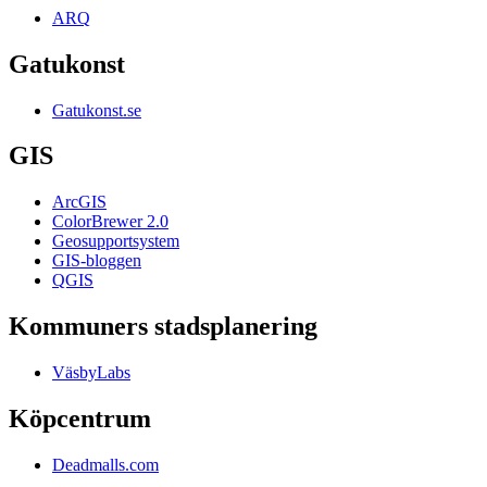
ARQ
Gatukonst
Gatukonst.se
GIS
ArcGIS
ColorBrewer 2.0
Geosupportsystem
GIS-bloggen
QGIS
Kommuners stadsplanering
VäsbyLabs
Köpcentrum
Deadmalls.com