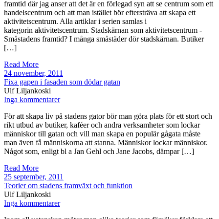
framtid där jag anser att det är en förlegad syn att se centrum som ett
handelscentrum och att man istället bör eftersträva att skapa ett
aktivitetscentrum. Alla artiklar i serien samlas i
kategorin aktivitetscentrum. Stadskärnan som aktivitetscentrum -
Småstadens framtid? I många småstäder dör stadskärnan. Butiker
[…]
Read More
24 november, 2011
Fixa gapen i fasaden som dödar gatan
Ulf Liljankoski
Inga kommentarer
För att skapa liv på stadens gator bör man göra plats för ett stort och
rikt utbud av butiker, kaféer och andra verksamheter som lockar
människor till gatan och vill man skapa en populär gågata måste
man även få människorna att stanna. Människor lockar människor.
Något som, enligt bl a Jan Gehl och Jane Jacobs, dämpar […]
Read More
25 september, 2011
Teorier om stadens framväxt och funktion
Ulf Liljankoski
Inga kommentarer