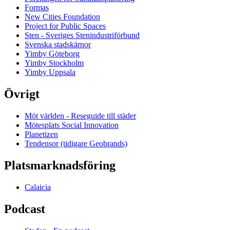
Formas
New Cities Foundation
Project for Public Spaces
Sten - Sveriges Stenindustriförbund
Svenska stadskärnor
Yimby Göteborg
Yimby Stockholm
Yimby Uppsala
Övrigt
Möt världen - Reseguide till städer
Mötesplats Social Innovation
Planetizen
Tendensor (tidigare Geobrands)
Platsmarknadsföring
Calaicia
Podcast