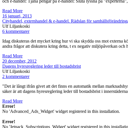
och e-handel: Tjäna pengar på e-handel: Sluta lyssna på ”experterna”,
Read More
16 januari, 2013
Cityhandel, externhandel & e-handel. Rädslan för samhällsförändringa
Ulf Liljankoski
6 kommentarer
Idag diskuteras det mycket kring hur vi ska skydda oss mot externa kö
andra frågor att diskutera kring detta, t ex negativ miljöpåverkan oc
Read More
20 december, 2012
Dagens hyresreglering leder till bostadsbrist
Ulf Liljankoski
2 kommentarer
"Det är långt ifrån givet att det finns en automatik mellan marknads
säker är att dagens hyresreglering leder till bostadsbrist i innerstäd
Read More
Error!
No 'Advanced_Ads_Widget' widget registered in this installation.
Error!
No 'Jetpack_Subscriptions_Widget' widget registered in this installati