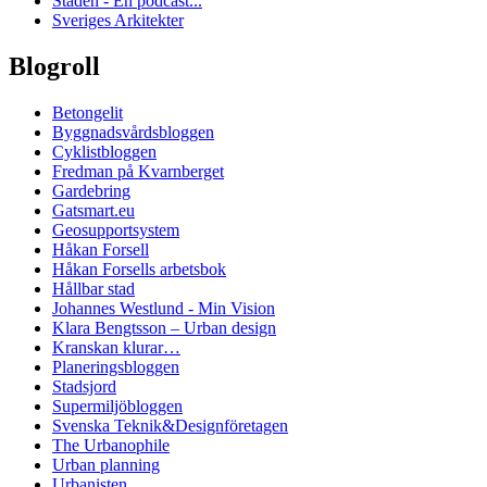
Staden - En podcast...
Sveriges Arkitekter
Blogroll
Betongelit
Byggnadsvårdsbloggen
Cyklistbloggen
Fredman på Kvarnberget
Gardebring
Gatsmart.eu
Geosupportsystem
Håkan Forsell
Håkan Forsells arbetsbok
Hållbar stad
Johannes Westlund - Min Vision
Klara Bengtsson – Urban design
Kranskan klurar…
Planeringsbloggen
Stadsjord
Supermiljöbloggen
Svenska Teknik&Designföretagen
The Urbanophile
Urban planning
Urbanisten