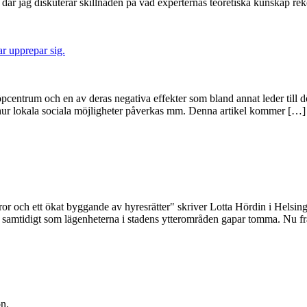
 där jag diskuterar skillnaden på vad experternas teoretiska kunskap r
r upprepar sig.
pcentrum och en av deras negativa effekter som bland annat leder till dö
h hur lokala sociala möjligheter påverkas mm. Denna artikel kommer […]
hyror och ett ökat byggande av hyresrätter" skriver Lotta Hördin i Hel
erna samtidigt som lägenheterna i stadens ytterområden gapar tomma. Nu f
on.