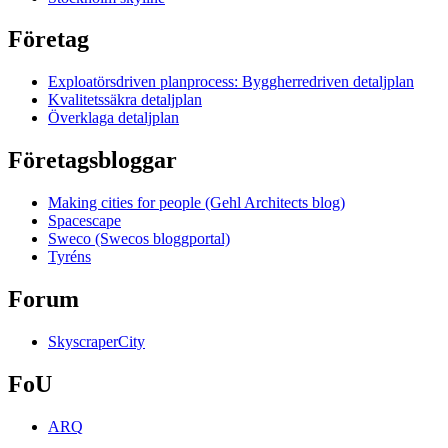
Företag
Exploatörsdriven planprocess: Byggherredriven detaljplan
Kvalitetssäkra detaljplan
Överklaga detaljplan
Företagsbloggar
Making cities for people (Gehl Architects blog)
Spacescape
Sweco (Swecos bloggportal)
Tyréns
Forum
SkyscraperCity
FoU
ARQ