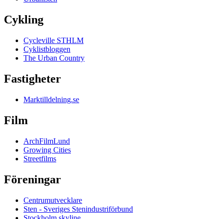
Cykling
Cycleville STHLM
Cyklistbloggen
The Urban Country
Fastigheter
Marktilldelning.se
Film
ArchFilmLund
Growing Cities
Streetfilms
Föreningar
Centrumutvecklare
Sten - Sveriges Stenindustriförbund
Stockholm skyline