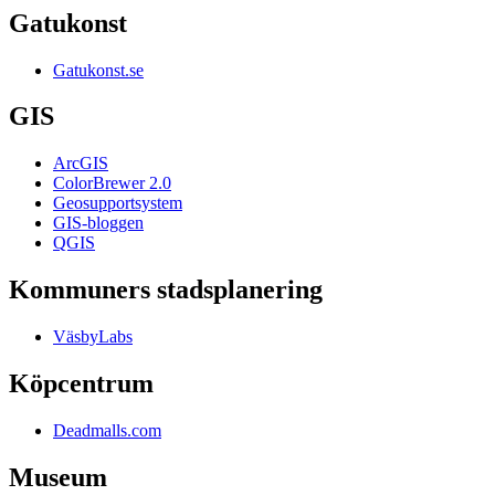
Gatukonst
Gatukonst.se
GIS
ArcGIS
ColorBrewer 2.0
Geosupportsystem
GIS-bloggen
QGIS
Kommuners stadsplanering
VäsbyLabs
Köpcentrum
Deadmalls.com
Museum