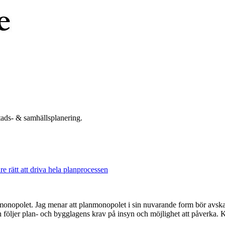
tads- & samhällsplanering.
rätt att driva hela planprocessen
onopolet. Jag menar att planmonopolet i sin nuvarande form bör avskaffas
sen följer plan- och bygglagens krav på insyn och möjlighet att påverka