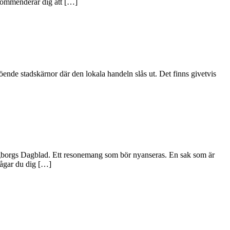
ekommenderar dig att […]
ende stadskärnor där den lokala handeln slås ut. Det finns givetvis
singborgs Dagblad. Ett resonemang som bör nyanseras. En sak som är
rågar du dig […]