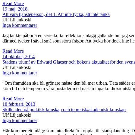
Read More
19 maj, 2018
Att vara tjänsteperson, del 1: Att inte tycka, att inte tänka
Ulf Liljankoski
Inga kommentarer
Jag tänkte påbörja en serie korta reflektionsinlägg gällande hur jag ser 
därmed tycker i såväl små som stora frågor. Att tycka hör dock inte h
Read More
14 oktober, 2014
Stadens triumf av Edward Glaeser och bokens aktualitet för den sve
Ulf Liljankoski
Inga kommentarer
”Om framtiden ska bli grönare måste den bli mer urban. Täta städer 
köra bil och temperera våra bostäder med nästan inga koldioxidutsläpp,
Read More
18 februari, 2013
Skillnaden på praktisk kunskap och teoretisk/akademisk kunskap
Ulf Liljankoski
Inga kommentarer
Här kommer ett inlägg som inte direkt är kopplat till stadsplanering. 