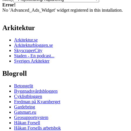
Error!
No 'Advanced_Ads_Widget' widget registered in this installation.
Arkitektur
Arkitektur.se
Arkitekturbloggen.se
SkyscraperCity
Staden - En podcast...
Sveriges Arkitekter
Blogroll
Betongelit
Byggnadsvårdsbloggen
Cyklistbloggen
Fredman på Kvarnberget
Gardebring
Gatsmart.eu
Geosupportsystem
Håkan Forsell
Håkan Forsells arbetsbok