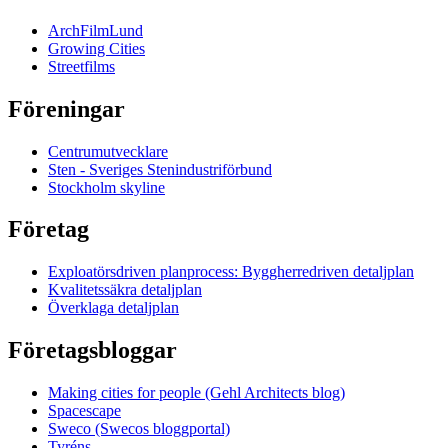
ArchFilmLund
Growing Cities
Streetfilms
Föreningar
Centrumutvecklare
Sten - Sveriges Stenindustriförbund
Stockholm skyline
Företag
Exploatörsdriven planprocess: Byggherredriven detaljplan
Kvalitetssäkra detaljplan
Överklaga detaljplan
Företagsbloggar
Making cities for people (Gehl Architects blog)
Spacescape
Sweco (Swecos bloggportal)
Tyréns