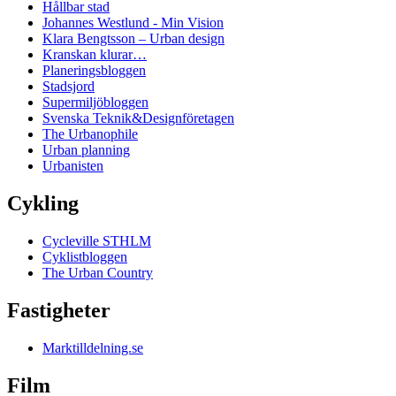
Hållbar stad
Johannes Westlund - Min Vision
Klara Bengtsson – Urban design
Kranskan klurar…
Planeringsbloggen
Stadsjord
Supermiljöbloggen
Svenska Teknik&Designföretagen
The Urbanophile
Urban planning
Urbanisten
Cykling
Cycleville STHLM
Cyklistbloggen
The Urban Country
Fastigheter
Marktilldelning.se
Film