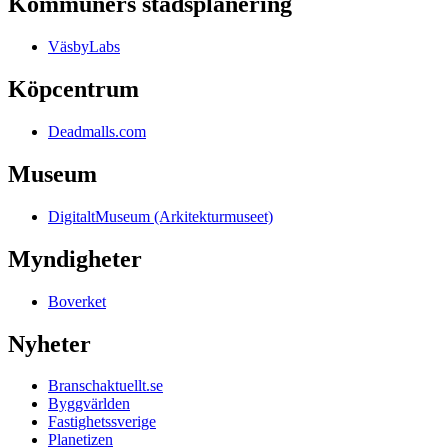
Kommuners stadsplanering
VäsbyLabs
Köpcentrum
Deadmalls.com
Museum
DigitaltMuseum (Arkitekturmuseet)
Myndigheter
Boverket
Nyheter
Branschaktuellt.se
Byggvärlden
Fastighetssverige
Planetizen