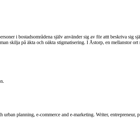
rsoner i bostadsområdena själv använder sig av för attt beskriva sig sj
n skilja på äkta och oäkta stigmatisering. I Åstorp, en mellanstor or
on.
ith urban planning, e-commerce and e-marketing. Writer, entrepreneur, 