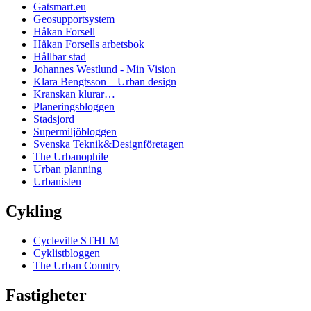
Gatsmart.eu
Geosupportsystem
Håkan Forsell
Håkan Forsells arbetsbok
Hållbar stad
Johannes Westlund - Min Vision
Klara Bengtsson – Urban design
Kranskan klurar…
Planeringsbloggen
Stadsjord
Supermiljöbloggen
Svenska Teknik&Designföretagen
The Urbanophile
Urban planning
Urbanisten
Cykling
Cycleville STHLM
Cyklistbloggen
The Urban Country
Fastigheter