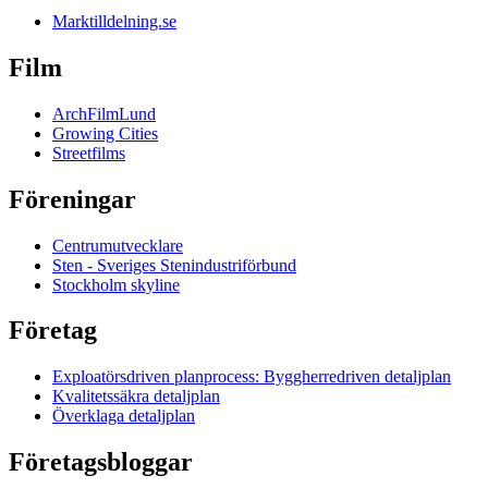
Marktilldelning.se
Film
ArchFilmLund
Growing Cities
Streetfilms
Föreningar
Centrumutvecklare
Sten - Sveriges Stenindustriförbund
Stockholm skyline
Företag
Exploatörsdriven planprocess: Byggherredriven detaljplan
Kvalitetssäkra detaljplan
Överklaga detaljplan
Företagsbloggar