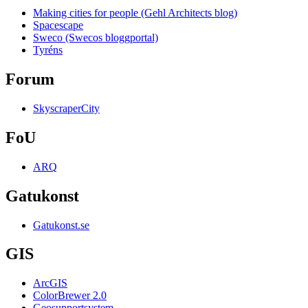
Making cities for people (Gehl Architects blog)
Spacescape
Sweco (Swecos bloggportal)
Tyréns
Forum
SkyscraperCity
FoU
ARQ
Gatukonst
Gatukonst.se
GIS
ArcGIS
ColorBrewer 2.0
Geosupportsystem