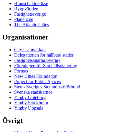
Branschaktuellt.se
Byggvärlden
Fastighetssverige
Planetizen
The Atlantic Cities
Organisationer
City i samverkan
Delegationen för hållbara städer
Fastighetsägarna Sverige
Föreningen för Samhällsplanering
Formas
New Cities Foundation
Project for Public Spaces
Sten - Sveriges Stenindustriförbund
Svenska stadskärnor
Yimby Göteborg
Yimby Stockholm
Yimby Uppsala
Övrigt