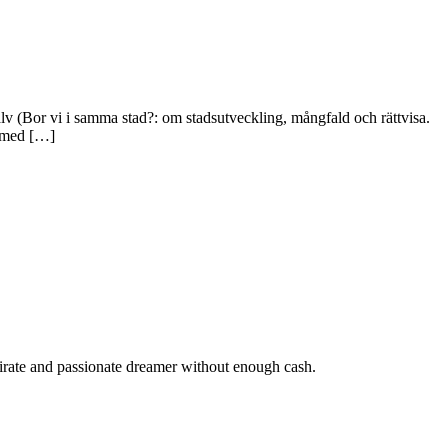
älv (Bor vi i samma stad?: om stadsutveckling, mångfald och rättvisa.
t med […]
pirate and passionate dreamer without enough cash.