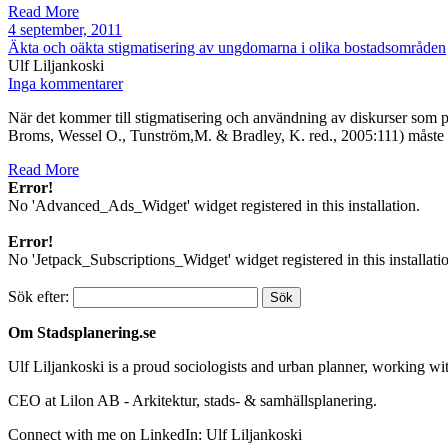
Read More
4 september, 2011
Äkta och oäkta stigmatisering av ungdomarna i olika bostadsområden
Ulf Liljankoski
Inga kommentarer
När det kommer till stigmatisering och användning av diskurser som pe
Broms, Wessel O., Tunström,M. & Bradley, K. red., 2005:111) måste ma
Read More
Error!
No 'Advanced_Ads_Widget' widget registered in this installation.
Error!
No 'Jetpack_Subscriptions_Widget' widget registered in this installati
Sök efter:
Om Stadsplanering.se
Ulf Liljankoski is a proud sociologists and urban planner, working w
CEO at Lilon AB - Arkitektur, stads- & samhällsplanering.
Connect with me on LinkedIn: Ulf Liljankoski