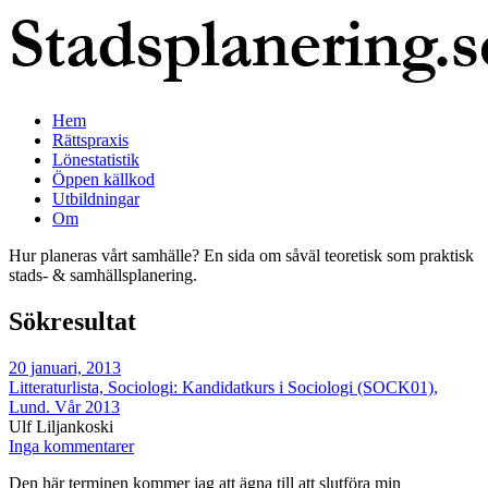
Hem
Rättspraxis
Lönestatistik
Öppen källkod
Utbildningar
Om
Hur planeras vårt samhälle? En sida om såväl teoretisk som praktisk
stads- & samhällsplanering.
Sökresultat
20 januari, 2013
Litteraturlista, Sociologi: Kandidatkurs i Sociologi (SOCK01),
Lund. Vår 2013
Ulf Liljankoski
Inga kommentarer
Den här terminen kommer jag att ägna till att slutföra min