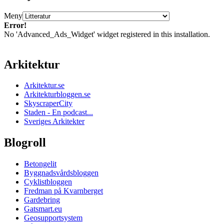
Meny
Error!
No 'Advanced_Ads_Widget' widget registered in this installation.
Arkitektur
Arkitektur.se
Arkitekturbloggen.se
SkyscraperCity
Staden - En podcast...
Sveriges Arkitekter
Blogroll
Betongelit
Byggnadsvårdsbloggen
Cyklistbloggen
Fredman på Kvarnberget
Gardebring
Gatsmart.eu
Geosupportsystem