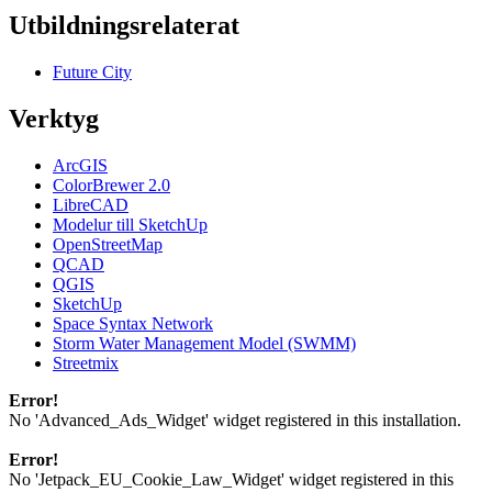
Utbildningsrelaterat
Future City
Verktyg
ArcGIS
ColorBrewer 2.0
LibreCAD
Modelur till SketchUp
OpenStreetMap
QCAD
QGIS
SketchUp
Space Syntax Network
Storm Water Management Model (SWMM)
Streetmix
Error!
No 'Advanced_Ads_Widget' widget registered in this installation.
Error!
No 'Jetpack_EU_Cookie_Law_Widget' widget registered in this