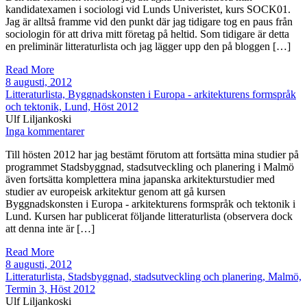
kandidatexamen i sociologi vid Lunds Univeristet, kurs SOCK01.
Jag är alltså framme vid den punkt där jag tidigare tog en paus från
sociologin för att driva mitt företag på heltid. Som tidigare är detta
en preliminär litteraturlista och jag lägger upp den på bloggen […]
Read More
8 augusti, 2012
Litteraturlista, Byggnadskonsten i Europa - arkitekturens formspråk
och tektonik, Lund, Höst 2012
Ulf Liljankoski
Inga kommentarer
Till hösten 2012 har jag bestämt förutom att fortsätta mina studier på
programmet Stadsbyggnad, stadsutveckling och planering i Malmö
även fortsätta komplettera mina japanska arkitekturstudier med
studier av europeisk arkitektur genom att gå kursen
Byggnadskonsten i Europa - arkitekturens formspråk och tektonik i
Lund. Kursen har publicerat följande litteraturlista (observera dock
att denna inte är […]
Read More
8 augusti, 2012
Litteraturlista, Stadsbyggnad, stadsutveckling och planering, Malmö,
Termin 3, Höst 2012
Ulf Liljankoski