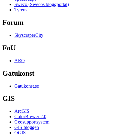
Sweco (Swecos bloggportal)
Tyréns
Forum
SkyscraperCity
FoU
ARQ
Gatukonst
Gatukonst.se
GIS
ArcGIS
ColorBrewer 2.0
Geosupportsystem
GIS-bloggen
QGIS