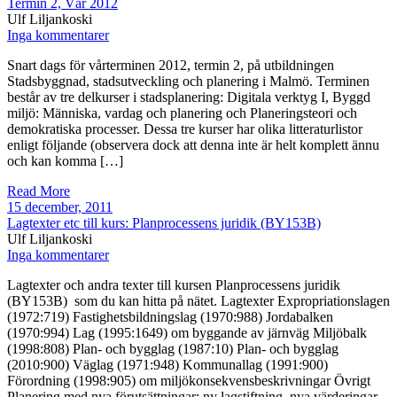
Termin 2, Vår 2012
Ulf Liljankoski
Inga kommentarer
Snart dags för vårterminen 2012, termin 2, på utbildningen
Stadsbyggnad, stadsutveckling och planering i Malmö. Terminen
består av tre delkurser i stadsplanering: Digitala verktyg I, Byggd
miljö: Människa, vardag och planering och Planeringsteori och
demokratiska processer. Dessa tre kurser har olika litteraturlistor
enligt följande (observera dock att denna inte är helt komplett ännu
och kan komma […]
Read More
15 december, 2011
Lagtexter etc till kurs: Planprocessens juridik (BY153B)
Ulf Liljankoski
Inga kommentarer
Lagtexter och andra texter till kursen Planprocessens juridik
(BY153B) som du kan hitta på nätet. Lagtexter Expropriationslagen
(1972:719) Fastighetsbildningslag (1970:988) Jordabalken
(1970:994) Lag (1995:1649) om byggande av järnväg Miljöbalk
(1998:808) Plan- och bygglag (1987:10) Plan- och bygglag
(2010:900) Väglag (1971:948) Kommunallag (1991:900)
Förordning (1998:905) om miljökonsekvensbeskrivningar Övrigt
Planering med nya förutsättningar: ny lagstiftning, nya värderingar,