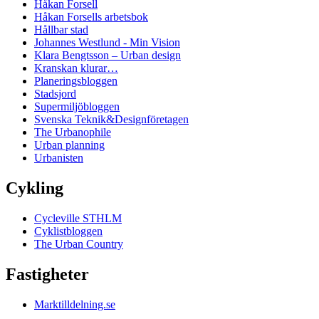
Håkan Forsell
Håkan Forsells arbetsbok
Hållbar stad
Johannes Westlund - Min Vision
Klara Bengtsson – Urban design
Kranskan klurar…
Planeringsbloggen
Stadsjord
Supermiljöbloggen
Svenska Teknik&Designföretagen
The Urbanophile
Urban planning
Urbanisten
Cykling
Cycleville STHLM
Cyklistbloggen
The Urban Country
Fastigheter
Marktilldelning.se