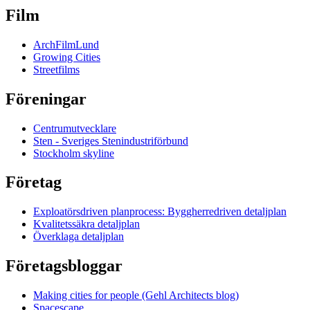
Film
ArchFilmLund
Growing Cities
Streetfilms
Föreningar
Centrumutvecklare
Sten - Sveriges Stenindustriförbund
Stockholm skyline
Företag
Exploatörsdriven planprocess: Byggherredriven detaljplan
Kvalitetssäkra detaljplan
Överklaga detaljplan
Företagsbloggar
Making cities for people (Gehl Architects blog)
Spacescape