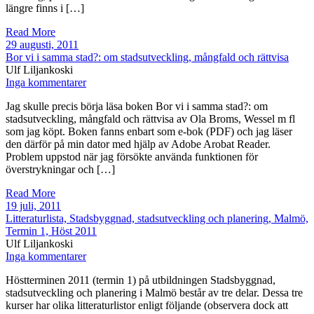
längre finns i […]
Read More
29 augusti, 2011
Bor vi i samma stad?: om stadsutveckling, mångfald och rättvisa
Ulf Liljankoski
Inga kommentarer
Jag skulle precis börja läsa boken Bor vi i samma stad?: om
stadsutveckling, mångfald och rättvisa av Ola Broms, Wessel m fl
som jag köpt. Boken fanns enbart som e-bok (PDF) och jag läser
den därför på min dator med hjälp av Adobe Arobat Reader.
Problem uppstod när jag försökte använda funktionen för
överstrykningar och […]
Read More
19 juli, 2011
Litteraturlista, Stadsbyggnad, stadsutveckling och planering, Malmö,
Termin 1, Höst 2011
Ulf Liljankoski
Inga kommentarer
Höstterminen 2011 (termin 1) på utbildningen Stadsbyggnad,
stadsutveckling och planering i Malmö består av tre delar. Dessa tre
kurser har olika litteraturlistor enligt följande (observera dock att