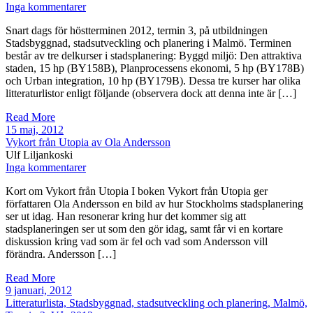
Inga kommentarer
Snart dags för höstterminen 2012, termin 3, på utbildningen
Stadsbyggnad, stadsutveckling och planering i Malmö. Terminen
består av tre delkurser i stadsplanering: Byggd miljö: Den attraktiva
staden, 15 hp (BY158B), Planprocessens ekonomi, 5 hp (BY178B)
och Urban integration, 10 hp (BY179B). Dessa tre kurser har olika
litteraturlistor enligt följande (observera dock att denna inte är […]
Read More
15 maj, 2012
Vykort från Utopia av Ola Andersson
Ulf Liljankoski
Inga kommentarer
Kort om Vykort från Utopia I boken Vykort från Utopia ger
författaren Ola Andersson en bild av hur Stockholms stadsplanering
ser ut idag. Han resonerar kring hur det kommer sig att
stadsplaneringen ser ut som den gör idag, samt får vi en kortare
diskussion kring vad som är fel och vad som Andersson vill
förändra. Andersson […]
Read More
9 januari, 2012
Litteraturlista, Stadsbyggnad, stadsutveckling och planering, Malmö,