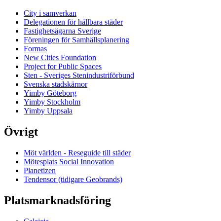
City i samverkan
Delegationen för hållbara städer
Fastighetsägarna Sverige
Föreningen för Samhällsplanering
Formas
New Cities Foundation
Project for Public Spaces
Sten - Sveriges Stenindustriförbund
Svenska stadskärnor
Yimby Göteborg
Yimby Stockholm
Yimby Uppsala
Övrigt
Möt världen - Reseguide till städer
Mötesplats Social Innovation
Planetizen
Tendensor (tidigare Geobrands)
Platsmarknadsföring