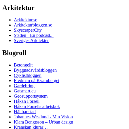
Arkitektur
Arkitektur.se
Arkitekturbloggen.se
SkyscraperCity
Staden - En podcast...
Sveriges Arkitekter
Blogroll
Betongelit
Byggnadsvårdsbloggen
Cyklistbloggen
Fredman på Kvarnberget
Gardebring
Gatsmart.eu
Geosupportsystem
Håkan Forsell
Håkan Forsells arbetsbok
Hållbar stad
Johannes Westlund - Min Vision
Klara Bengtsson – Urban design
Kranskan klurar…