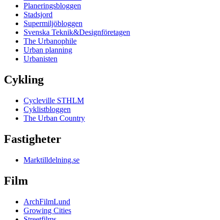
Planeringsbloggen
Stadsjord
Supermiljöbloggen
Svenska Teknik&Designföretagen
The Urbanophile
Urban planning
Urbanisten
Cykling
Cycleville STHLM
Cyklistbloggen
The Urban Country
Fastigheter
Marktilldelning.se
Film
ArchFilmLund
Growing Cities
Streetfilms