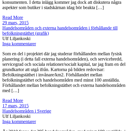
konsumenten. I detta inlägg kommer jag dock att diskutera några
aspekter som butiker i stadskärnan idag bör beakta […]
Read More
29 mars, 2015
Handelsområden och externa handelsområden i förhållande till
befolkningstäthet (grafik)
Ulf Liljankoski
Inga kommentarer
Som en del i projektet där jag studerar förhållanden mellan fysisk
planering (i detta fall externa handelsområden), och servicebredd,
servicegrad och sociala relationer/socialt kapital, tar jag fram en del
grundkartor att utgå ifrån. Kartorna på bilden redovisar:
Befolkningstäthet i invånare/km2. Förhållandet mellan
befolkningstäthet och handelsområden med minst 100 anställda.
Förhållandet mellan befolkningstäthet och externa handelsområden
med […]
Read More
17 mars, 2015
Handelsområden i Sverige
Ulf Liljankoski
Inga kommentarer