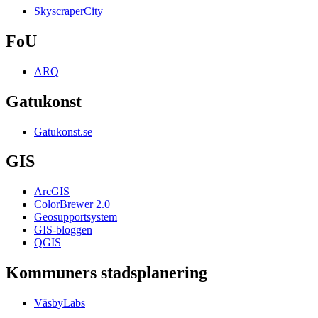
SkyscraperCity
FoU
ARQ
Gatukonst
Gatukonst.se
GIS
ArcGIS
ColorBrewer 2.0
Geosupportsystem
GIS-bloggen
QGIS
Kommuners stadsplanering
VäsbyLabs