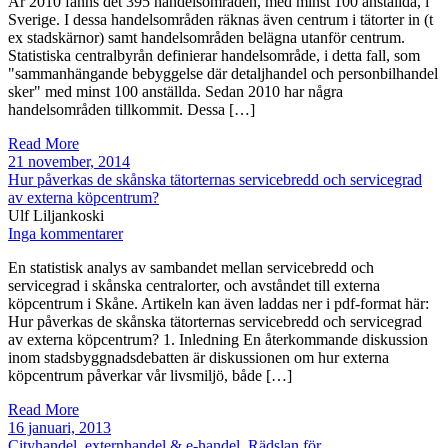
År 2010 fanns det 395 handelsområden, med minst 100 anställda, i
Sverige. I dessa handelsområden räknas även centrum i tätorter in (t
ex stadskärnor) samt handelsområden belägna utanför centrum.
Statistiska centralbyrån definierar handelsområde, i detta fall, som
"sammanhängande bebyggelse där detaljhandel och personbilhandel
sker" med minst 100 anställda. Sedan 2010 har några
handelsområden tillkommit. Dessa […]
Read More
21 november, 2014
Hur påverkas de skånska tätorternas servicebredd och servicegrad
av externa köpcentrum?
Ulf Liljankoski
Inga kommentarer
En statistisk analys av sambandet mellan servicebredd och
servicegrad i skånska centralorter, och avståndet till externa
köpcentrum i Skåne. Artikeln kan även laddas ner i pdf-format här:
Hur påverkas de skånska tätorternas servicebredd och servicegrad
av externa köpcentrum? 1. Inledning En återkommande diskussion
inom stadsbyggnadsdebatten är diskussionen om hur externa
köpcentrum påverkar vår livsmiljö, både […]
Read More
16 januari, 2013
Cityhandel, externhandel & e-handel. Rädslan för