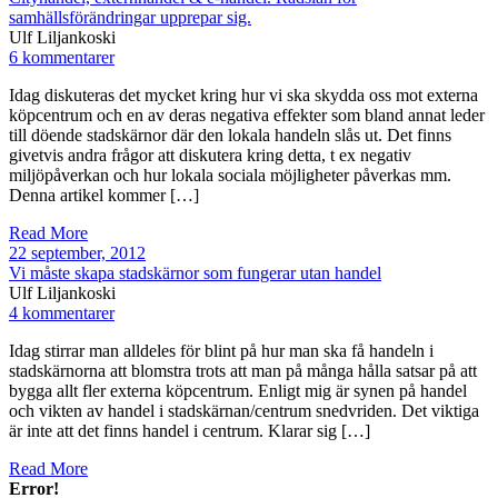
samhällsförändringar upprepar sig.
Ulf Liljankoski
6 kommentarer
Idag diskuteras det mycket kring hur vi ska skydda oss mot externa
köpcentrum och en av deras negativa effekter som bland annat leder
till döende stadskärnor där den lokala handeln slås ut. Det finns
givetvis andra frågor att diskutera kring detta, t ex negativ
miljöpåverkan och hur lokala sociala möjligheter påverkas mm.
Denna artikel kommer […]
Read More
22 september, 2012
Vi måste skapa stadskärnor som fungerar utan handel
Ulf Liljankoski
4 kommentarer
Idag stirrar man alldeles för blint på hur man ska få handeln i
stadskärnorna att blomstra trots att man på många hålla satsar på att
bygga allt fler externa köpcentrum. Enligt mig är synen på handel
och vikten av handel i stadskärnan/centrum snedvriden. Det viktiga
är inte att det finns handel i centrum. Klarar sig […]
Read More
Error!