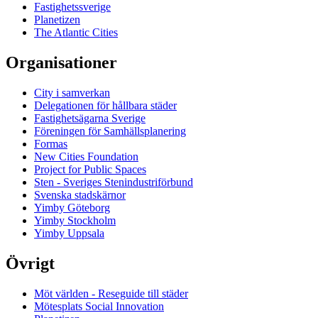
Fastighetssverige
Planetizen
The Atlantic Cities
Organisationer
City i samverkan
Delegationen för hållbara städer
Fastighetsägarna Sverige
Föreningen för Samhällsplanering
Formas
New Cities Foundation
Project for Public Spaces
Sten - Sveriges Stenindustriförbund
Svenska stadskärnor
Yimby Göteborg
Yimby Stockholm
Yimby Uppsala
Övrigt
Möt världen - Reseguide till städer
Mötesplats Social Innovation