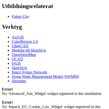
Utbildningsrelaterat
Future City
Verktyg
ArcGIS
ColorBrewer 2.0
LibreCAD
Modelur till SketchUp
OpenStreetMap
QCAD
QGIS
SketchUp
Space Syntax Network
Storm Water Management Model (SWMM)
Streetmix
Error!
No 'Advanced_Ads_Widget' widget registered in this installation.
Error!
No 'Jetpack_EU_Cookie_Law_Widget' widget registered in this