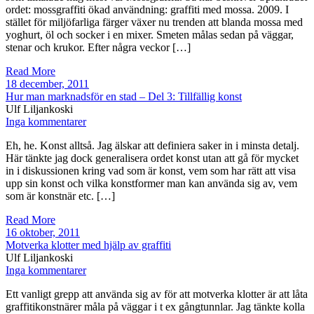
ordet: mossgraffiti ökad användning: graffiti med mossa. 2009. I
stället för miljöfarliga färger växer nu trenden att blanda mossa med
yoghurt, öl och socker i en mixer. Smeten målas sedan på väggar,
stenar och krukor. Efter några veckor […]
Read More
18 december, 2011
Hur man marknadsför en stad – Del 3: Tillfällig konst
Ulf Liljankoski
Inga kommentarer
Eh, he. Konst alltså. Jag älskar att definiera saker in i minsta detalj.
Här tänkte jag dock generalisera ordet konst utan att gå för mycket
in i diskussionen kring vad som är konst, vem som har rätt att visa
upp sin konst och vilka konstformer man kan använda sig av, vem
som är konstnär etc. […]
Read More
16 oktober, 2011
Motverka klotter med hjälp av graffiti
Ulf Liljankoski
Inga kommentarer
Ett vanligt grepp att använda sig av för att motverka klotter är att låta
graffitikonstnärer måla på väggar i t ex gångtunnlar. Jag tänkte kolla