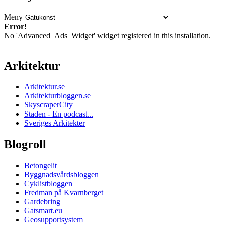
Meny
Error!
No 'Advanced_Ads_Widget' widget registered in this installation.
Arkitektur
Arkitektur.se
Arkitekturbloggen.se
SkyscraperCity
Staden - En podcast...
Sveriges Arkitekter
Blogroll
Betongelit
Byggnadsvårdsbloggen
Cyklistbloggen
Fredman på Kvarnberget
Gardebring
Gatsmart.eu
Geosupportsystem