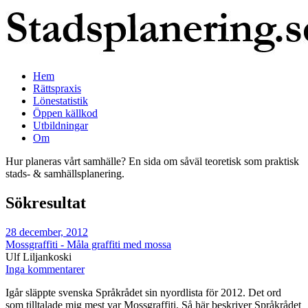
Hem
Rättspraxis
Lönestatistik
Öppen källkod
Utbildningar
Om
Hur planeras vårt samhälle? En sida om såväl teoretisk som praktisk
stads- & samhällsplanering.
Sökresultat
28 december, 2012
Mossgraffiti - Måla graffiti med mossa
Ulf Liljankoski
Inga kommentarer
Igår släppte svenska Språkrådet sin nyordlista för 2012. Det ord
som tilltalade mig mest var Mossgraffiti. Så här beskriver Språkrådet