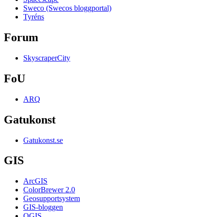
Sweco (Swecos bloggportal)
Tyréns
Forum
SkyscraperCity
FoU
ARQ
Gatukonst
Gatukonst.se
GIS
ArcGIS
ColorBrewer 2.0
Geosupportsystem
GIS-bloggen
QGIS