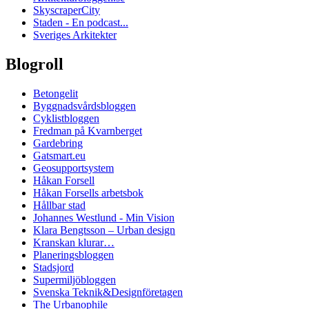
SkyscraperCity
Staden - En podcast...
Sveriges Arkitekter
Blogroll
Betongelit
Byggnadsvårdsbloggen
Cyklistbloggen
Fredman på Kvarnberget
Gardebring
Gatsmart.eu
Geosupportsystem
Håkan Forsell
Håkan Forsells arbetsbok
Hållbar stad
Johannes Westlund - Min Vision
Klara Bengtsson – Urban design
Kranskan klurar…
Planeringsbloggen
Stadsjord
Supermiljöbloggen
Svenska Teknik&Designföretagen
The Urbanophile