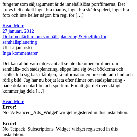
fungerar som säljargument är de innehållslösa porrfilmerna. Det
krävs helt enkelt inget bra manus, inget bra skådespeleri, inget bra
foto och inte heller någon bra regi för […]
Read More
27 januari, 2012
Dokumentärfilm om samhällsplanering & Spelfilm för
samhällsplanering
Ulf Liljankoski
Inga kommentarer
Det kan alltid vara intressant att se lite dokumentärfilmer om
samhälls- och stadsplanering, slippa luta sig över böckerna och
istället luta sig bak i fåtöljen, få informationen presenterad i ljud och
rörlig bild. Jag har nu börjat leta efter filmer om stadsplanering -
både dokumentärfilm och spelfilm. För att gör det översiktligt
kommer jag dela […]
Read More
Error!
No 'Advanced_Ads_Widget' widget registered in this installation.
Error!
No 'Jetpack_Subscriptions_Widget' widget registered in this
installation.