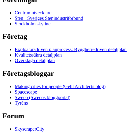
Centrumutvecklare
Sten - Sveriges Stenindustriförbund
Stockholm skyline
Företag
Exploatörsdriven planprocess: Byggherredriven detaljplan
Kvalitetssäkra detaljplan
Överklaga detaljplan
Företagsbloggar
Making cities for people (Gehl Architects blog)
Spacescape
Sweco (Swecos bloggportal)
Tyréns
Forum
SkyscraperCity