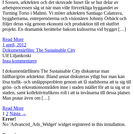
I Sossen, arkitekten och det skruvade huset får se hur delar av
arbetsprocessen såg ut när man ville förverkliga byggandet av
Turning Torso i Malmö. Vi möter arkitekten Santiago Calatrava,
byggherrarna, entreprenörerna och visionären Johnny Örbäck och
följer deras väg genom ekonomi och produktion till ett slutfört
projekt. En dramatisk berättelse bakom kulisserna vid bygget […]
Read More
1 april, 2012
Dokumentärfilm: The Sustainable City
Ulf Liljankoski
Inga kommentarer
I dokumentärfilmen The Sustainable City diskuterar man
hållbar/grön arkitektur. Bland annat diskuteras ytligt hur man kan
lösa trafik- och utsläppsproblem genom att få stadsborna att ta sig till
grön- och rekreationsområden inne i staden istället för att ta sig ut ur
staden, samt kollektivtrafikens roll i att ta invånarna till dessa platser.
Man pratar även om […]
Read More
1
2
Nästa →
Error!
No 'Advanced_Ads_Widget' widget registered in this installation.