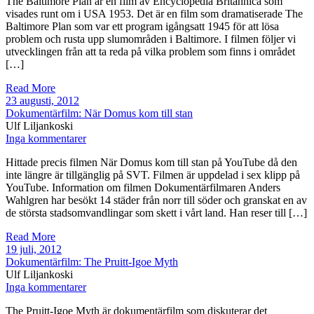
The Baltimore Plan är en film av Encyclopedia Britannica som
visades runt om i USA 1953. Det är en film som dramatiserade The
Baltimore Plan som var ett program igångsatt 1945 för att lösa
problem och rusta upp slumområden i Baltimore. I filmen följer vi
utvecklingen från att ta reda på vilka problem som finns i området
[…]
Read More
23 augusti, 2012
Dokumentärfilm: När Domus kom till stan
Ulf Liljankoski
Inga kommentarer
Hittade precis filmen När Domus kom till stan på YouTube då den
inte längre är tillgänglig på SVT. Filmen är uppdelad i sex klipp på
YouTube. Information om filmen Dokumentärfilmaren Anders
Wahlgren har besökt 14 städer från norr till söder och granskat en av
de största stadsomvandlingar som skett i vårt land. Han reser till […]
Read More
19 juli, 2012
Dokumentärfilm: The Pruitt-Igoe Myth
Ulf Liljankoski
Inga kommentarer
The Pruitt-Igoe Myth är dokumentärfilm som diskuterar det