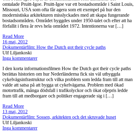
omtalade Pruitt-Igoe. Pruitt-Igoe var ett bostadsområde i Saint Louis,
Missouri, USA som ofta får agera som ett exempel på hur den
modernistiska arkitekturen misslyckades med att skapa fungerande
bostadsområden. Området byggdes under 1950-talet och efter att ha
förfallit i flera år revs hela området 1972. Intentionerna var […]
Read More
16 maj, 2012
Dokumentärfilm: How the Dutch got their cycle paths
Ulf Liljankoski
Inga kommentarer
I den korta informationsfilmen How the Dutch got their cycle paths
berättas historien om hur Nederländerna fick sin väl utbyggda
cykelvägsinfrastruktur och vilka problem som ledda fram till att man
valde att satsa på att bygga ut cykelvägarna. Problem med ökad
motortrafik, många dödsfall i trafikolyckor och ökat oljepris ledde
fram till att medborgare och politiker engagerade sig i […]
Read More
13 maj, 2012
Dokumentärfilm: Sossen, arkitekten och det skruvade huset
Ulf Liljankoski
Inga kommentarer