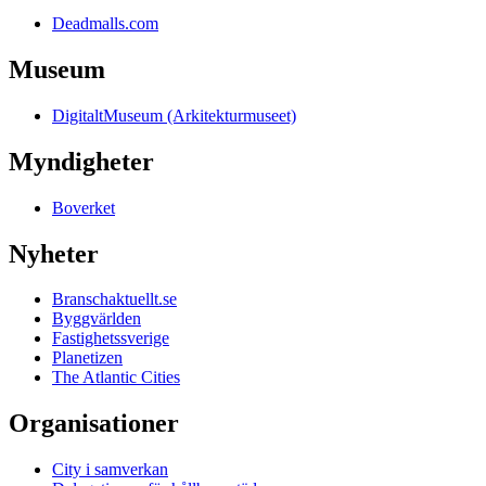
Deadmalls.com
Museum
DigitaltMuseum (Arkitekturmuseet)
Myndigheter
Boverket
Nyheter
Branschaktuellt.se
Byggvärlden
Fastighetssverige
Planetizen
The Atlantic Cities
Organisationer
City i samverkan