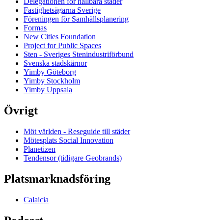
Delegationen för hållbara städer
Fastighetsägarna Sverige
Föreningen för Samhällsplanering
Formas
New Cities Foundation
Project for Public Spaces
Sten - Sveriges Stenindustriförbund
Svenska stadskärnor
Yimby Göteborg
Yimby Stockholm
Yimby Uppsala
Övrigt
Möt världen - Reseguide till städer
Mötesplats Social Innovation
Planetizen
Tendensor (tidigare Geobrands)
Platsmarknadsföring
Calaicia