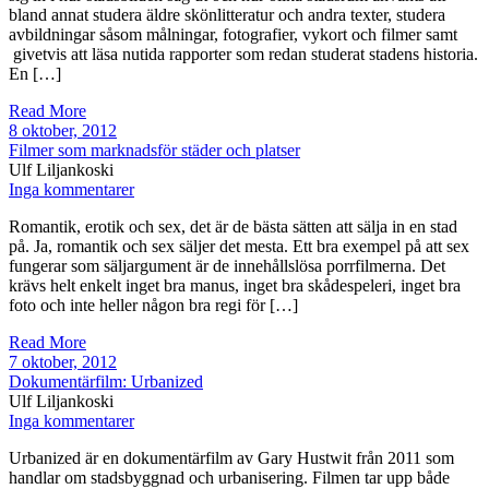
bland annat studera äldre skönlitteratur och andra texter, studera
avbildningar såsom målningar, fotografier, vykort och filmer samt
givetvis att läsa nutida rapporter som redan studerat stadens historia.
En […]
Read More
8 oktober, 2012
Filmer som marknadsför städer och platser
Ulf Liljankoski
Inga kommentarer
Romantik, erotik och sex, det är de bästa sätten att sälja in en stad
på. Ja, romantik och sex säljer det mesta. Ett bra exempel på att sex
fungerar som säljargument är de innehållslösa porrfilmerna. Det
krävs helt enkelt inget bra manus, inget bra skådespeleri, inget bra
foto och inte heller någon bra regi för […]
Read More
7 oktober, 2012
Dokumentärfilm: Urbanized
Ulf Liljankoski
Inga kommentarer
Urbanized är en dokumentärfilm av Gary Hustwit från 2011 som
handlar om stadsbyggnad och urbanisering. Filmen tar upp både