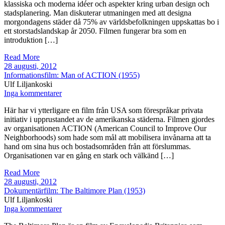
klassiska och moderna idéer och aspekter kring urban design och
stadsplanering. Man diskuterar utmaningen med att designa
morgondagens städer då 75% av världsbefolkningen uppskattas bo i
ett storstadslandskap år 2050. Filmen fungerar bra som en
introduktion […]
Read More
28 augusti, 2012
Informationsfilm: Man of ACTION (1955)
Ulf Liljankoski
Inga kommentarer
Här har vi ytterligare en film från USA som förespråkar privata
initiativ i upprustandet av de amerikanska städerna. Filmen gjordes
av organisationen ACTION (American Council to Improve Our
Neighborhoods) som hade som mål att mobilisera invånarna att ta
hand om sina hus och bostadsområden från att förslummas.
Organisationen var en gång en stark och välkänd […]
Read More
28 augusti, 2012
Dokumentärfilm: The Baltimore Plan (1953)
Ulf Liljankoski
Inga kommentarer