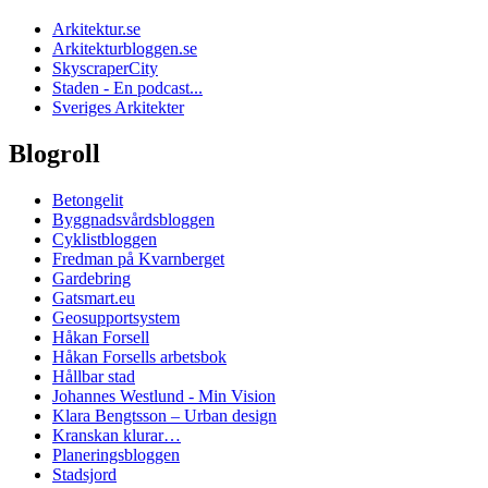
Arkitektur.se
Arkitekturbloggen.se
SkyscraperCity
Staden - En podcast...
Sveriges Arkitekter
Blogroll
Betongelit
Byggnadsvårdsbloggen
Cyklistbloggen
Fredman på Kvarnberget
Gardebring
Gatsmart.eu
Geosupportsystem
Håkan Forsell
Håkan Forsells arbetsbok
Hållbar stad
Johannes Westlund - Min Vision
Klara Bengtsson – Urban design
Kranskan klurar…
Planeringsbloggen
Stadsjord