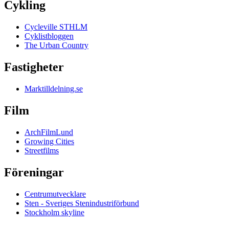
Cykling
Cycleville STHLM
Cyklistbloggen
The Urban Country
Fastigheter
Marktilldelning.se
Film
ArchFilmLund
Growing Cities
Streetfilms
Föreningar
Centrumutvecklare
Sten - Sveriges Stenindustriförbund
Stockholm skyline