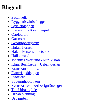
Blogroll
Betongelit
Byggnadsvårdsbloggen
Cyklistbloggen
Fredman på Kvarnberget
Gardebring
Gatsmart.eu
Geosupportsystem
Håkan Forsell
Håkan Forsells arbetsbok
Hållbar stad
Johannes Westlund - Min Vision
Klara Bengtsson – Urban design
Kranskan klurar…
Planeringsbloggen
Stadsjord
Supermiljöbloggen
Svenska Teknik&Designföretagen
The Urbanophile
Urban planning
Urbanisten