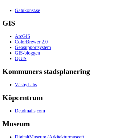
Gatukonst.se
GIS
ArcGIS
ColorBrewer 2.0
Geosupportsystem
GIS-bloggen
QGIS
Kommuners stadsplanering
VäsbyLabs
Köpcentrum
Deadmalls.com
Museum
DigitaltMuseum (Arkitekturmuseet)