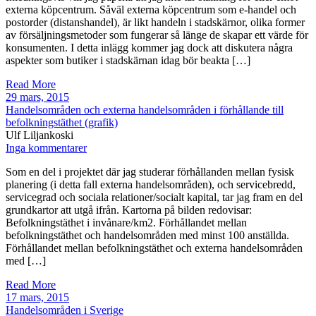
externa köpcentrum. Såväl externa köpcentrum som e-handel och
postorder (distanshandel), är likt handeln i stadskärnor, olika former
av försäljningsmetoder som fungerar så länge de skapar ett värde för
konsumenten. I detta inlägg kommer jag dock att diskutera några
aspekter som butiker i stadskärnan idag bör beakta […]
Read More
29 mars, 2015
Handelsområden och externa handelsområden i förhållande till
befolkningstäthet (grafik)
Ulf Liljankoski
Inga kommentarer
Som en del i projektet där jag studerar förhållanden mellan fysisk
planering (i detta fall externa handelsområden), och servicebredd,
servicegrad och sociala relationer/socialt kapital, tar jag fram en del
grundkartor att utgå ifrån. Kartorna på bilden redovisar:
Befolkningstäthet i invånare/km2. Förhållandet mellan
befolkningstäthet och handelsområden med minst 100 anställda.
Förhållandet mellan befolkningstäthet och externa handelsområden
med […]
Read More
17 mars, 2015
Handelsområden i Sverige