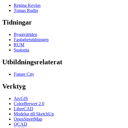
Regina Kevius
Tomas Rudin
Tidningar
Byggvärlden
Fastighetstidningen
RUM
Sustopia
Utbildningsrelaterat
Future City
Verktyg
ArcGIS
ColorBrewer 2.0
LibreCAD
Modelur till SketchUp
OpenStreetMap
QCAD