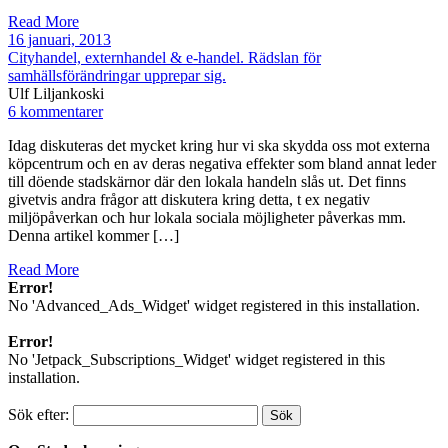
Read More
16 januari, 2013
Cityhandel, externhandel & e-handel. Rädslan för
samhällsförändringar upprepar sig.
Ulf Liljankoski
6 kommentarer
Idag diskuteras det mycket kring hur vi ska skydda oss mot externa
köpcentrum och en av deras negativa effekter som bland annat leder
till döende stadskärnor där den lokala handeln slås ut. Det finns
givetvis andra frågor att diskutera kring detta, t ex negativ
miljöpåverkan och hur lokala sociala möjligheter påverkas mm.
Denna artikel kommer […]
Read More
Error!
No 'Advanced_Ads_Widget' widget registered in this installation.
Error!
No 'Jetpack_Subscriptions_Widget' widget registered in this
installation.
Sök efter: