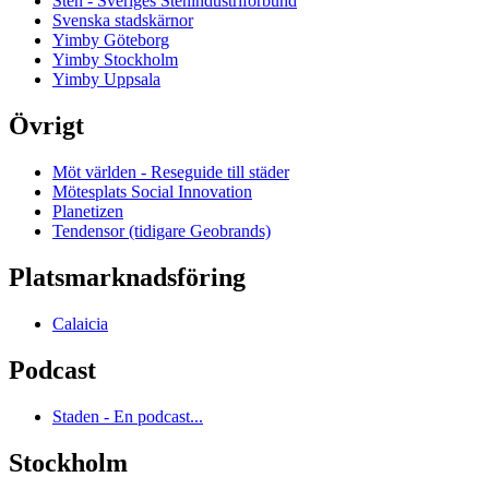
Sten - Sveriges Stenindustriförbund
Svenska stadskärnor
Yimby Göteborg
Yimby Stockholm
Yimby Uppsala
Övrigt
Möt världen - Reseguide till städer
Mötesplats Social Innovation
Planetizen
Tendensor (tidigare Geobrands)
Platsmarknadsföring
Calaicia
Podcast
Staden - En podcast...
Stockholm