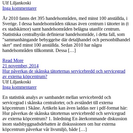
Ulf Liljankoski
Inga kommentarer
År 2010 fanns det 395 handelsområden, med minst 100 anställda, i
Sverige. I dessa handelsområden räknas även centrum i tätorter in (t
ex stadskärnor) samt handelsområden belägna utanför centrum.
Statistiska centralbyrån definierar handelsområde, i detta fall, som
"sammanhängande bebyggelse där detaljhandel och personbilhandel
sker" med minst 100 anställda. Sedan 2010 har några
handelsområden tillkommit. Dessa […]
Read More
21 november, 2014
Hur påverkas de skånska tätorternas servicebredd och servicegrad
av externa köpcentrum?
Ulf Liljankoski
Inga kommentarer
En statistisk analys av sambandet mellan servicebredd och
servicegrad i skånska centralorter, och avståndet till externa
köpcentrum i Skåne. Artikeln kan även laddas ner i pdf-format här:
Hur påverkas de skånska tätorternas servicebredd och servicegrad
av externa köpcentrum? 1. Inledning En återkommande diskussion
inom stadsbyggnadsdebatten är diskussionen om hur externa
köpcentrum påverkar vår livsmiljö, både […]