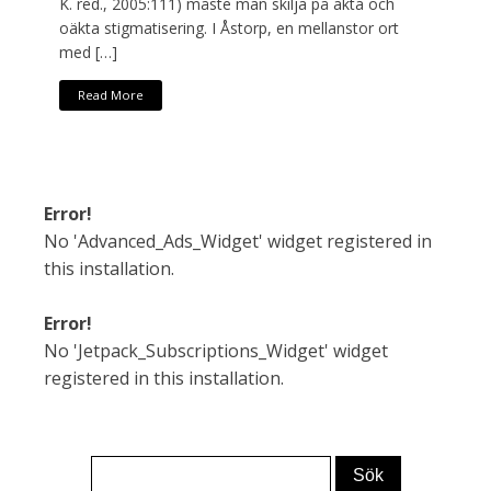
K. red., 2005:111) måste man skilja på äkta och
oäkta stigmatisering. I Åstorp, en mellanstor ort
med […]
Read More
Error!
No 'Advanced_Ads_Widget' widget registered in
this installation.
Error!
No 'Jetpack_Subscriptions_Widget' widget
registered in this installation.