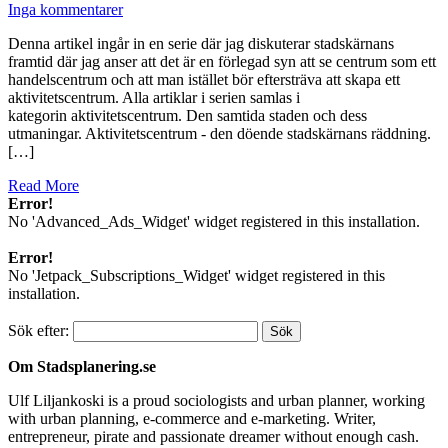
Inga kommentarer
Denna artikel ingår in en serie där jag diskuterar stadskärnans
framtid där jag anser att det är en förlegad syn att se centrum som ett
handelscentrum och att man istället bör eftersträva att skapa ett
aktivitetscentrum. Alla artiklar i serien samlas i
kategorin aktivitetscentrum. Den samtida staden och dess
utmaningar. Aktivitetscentrum - den döende stadskärnans räddning.
[…]
Read More
Error!
No 'Advanced_Ads_Widget' widget registered in this installation.
Error!
No 'Jetpack_Subscriptions_Widget' widget registered in this
installation.
Sök efter:
Om Stadsplanering.se
Ulf Liljankoski is a proud sociologists and urban planner, working
with urban planning, e-commerce and e-marketing. Writer,
entrepreneur, pirate and passionate dreamer without enough cash.