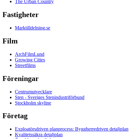
The Urban Country
Fastigheter
Marktilldelning.se
Film
ArchFilmLund
Growing Cities
Streetfilms
Föreningar
Centrumutvecklare
Sten - Sveriges Stenindustriförbund
Stockholm skyline
Företag
Exploatörsdriven planprocess: Byggherredriven detaljplan
Kvalitetssäkra detaljplan