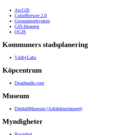
ArcGIS
ColorBrewer 2.0
Geosupportsystem
GIS-bloggen
QGIS
Kommuners stadsplanering
VäsbyLabs
Köpcentrum
Deadmalls.com
Museum
DigitaltMuseum (Arkitekturmuseet)
Myndigheter
Boverket