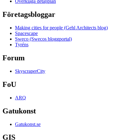
Överklaga detaljplan
Företagsbloggar
Making cities for people (Gehl Architects blog)
Spacescape
Sweco (Swecos bloggportal)
Tyréns
Forum
SkyscraperCity
FoU
ARQ
Gatukonst
Gatukonst.se
GIS