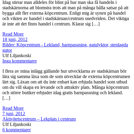
Idag stirrar man alldeles för blint på hur man ska få handeln i
stadskärnorna att blomstra trots att man på många hålla satsar på att
bygga allt fler externa köpcentrum. Enligt mig är synen på handel
och vikten av handel i stadskärnan/centrum snedvriden. Det viktiga
är inte att det finns handel i centrum. Klarar sig […]
Read More
18 juni, 2012
Bilder: Köpcentrum - Lekland, barnpassning, gatulyktor, stenlagda
gator
Ulf Liljankoski
Inga kommentarer
I flera av mina inlägg gällande hur utvecklarna av stadskärnan bör
lära sig samma läxa som de som utvecklar de externa köpcentrumen
lärt sig. Läxan om att du inte enbart kan erbjuda handel som utbud
om du vill skapa en levande och attraktiv plats. Många köpcentrum
och större butiker erbjuder idag gratis barnpassning och lekland.
[…]
Read More
7 juni, 2012
Aktivitetscentrum – Lekplats i centrum
Ulf Liljankoski
6 kommentarer