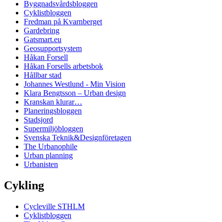
Byggnadsvårdsbloggen
Cyklistbloggen
Fredman på Kvarnberget
Gardebring
Gatsmart.eu
Geosupportsystem
Håkan Forsell
Håkan Forsells arbetsbok
Hållbar stad
Johannes Westlund - Min Vision
Klara Bengtsson – Urban design
Kranskan klurar…
Planeringsbloggen
Stadsjord
Supermiljöbloggen
Svenska Teknik&Designföretagen
The Urbanophile
Urban planning
Urbanisten
Cykling
Cycleville STHLM
Cyklistbloggen