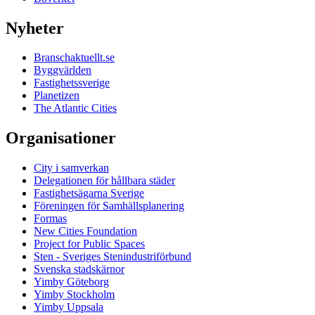
Nyheter
Branschaktuellt.se
Byggvärlden
Fastighetssverige
Planetizen
The Atlantic Cities
Organisationer
City i samverkan
Delegationen för hållbara städer
Fastighetsägarna Sverige
Föreningen för Samhällsplanering
Formas
New Cities Foundation
Project for Public Spaces
Sten - Sveriges Stenindustriförbund
Svenska stadskärnor
Yimby Göteborg
Yimby Stockholm
Yimby Uppsala