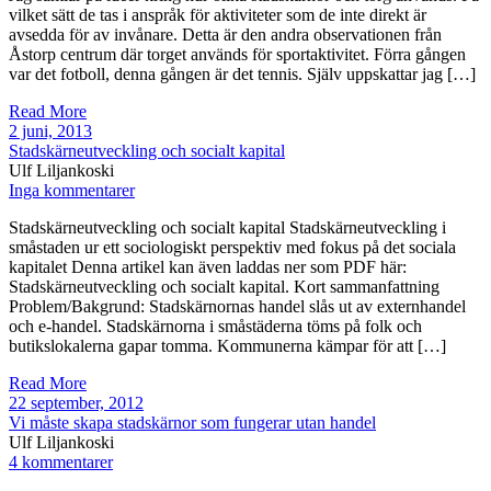
vilket sätt de tas i anspråk för aktiviteter som de inte direkt är
avsedda för av invånare. Detta är den andra observationen från
Åstorp centrum där torget används för sportaktivitet. Förra gången
var det fotboll, denna gången är det tennis. Själv uppskattar jag […]
Read More
2 juni, 2013
Stadskärneutveckling och socialt kapital
Ulf Liljankoski
Inga kommentarer
Stadskärneutveckling och socialt kapital Stadskärneutveckling i
småstaden ur ett sociologiskt perspektiv med fokus på det sociala
kapitalet Denna artikel kan även laddas ner som PDF här:
Stadskärneutveckling och socialt kapital. Kort sammanfattning
Problem/Bakgrund: Stadskärnornas handel slås ut av externhandel
och e-handel. Stadskärnorna i småstäderna töms på folk och
butikslokalerna gapar tomma. Kommunerna kämpar för att […]
Read More
22 september, 2012
Vi måste skapa stadskärnor som fungerar utan handel
Ulf Liljankoski
4 kommentarer