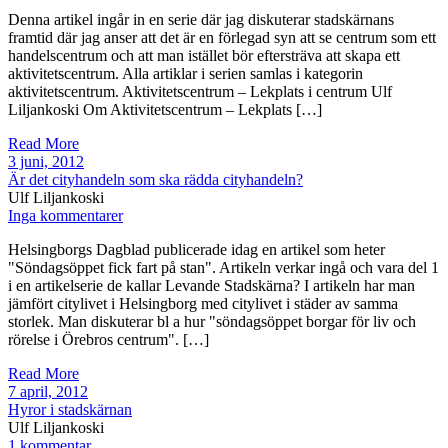
Denna artikel ingår in en serie där jag diskuterar stadskärnans
framtid där jag anser att det är en förlegad syn att se centrum som ett
handelscentrum och att man istället bör eftersträva att skapa ett
aktivitetscentrum. Alla artiklar i serien samlas i kategorin
aktivitetscentrum. Aktivitetscentrum – Lekplats i centrum Ulf
Liljankoski Om Aktivitetscentrum – Lekplats […]
Read More
3 juni, 2012
Är det cityhandeln som ska rädda cityhandeln?
Ulf Liljankoski
Inga kommentarer
Helsingborgs Dagblad publicerade idag en artikel som heter
"Söndagsöppet fick fart på stan". Artikeln verkar ingå och vara del 1
i en artikelserie de kallar Levande Stadskärna? I artikeln har man
jämfört citylivet i Helsingborg med citylivet i städer av samma
storlek. Man diskuterar bl a hur "söndagsöppet borgar för liv och
rörelse i Örebros centrum". […]
Read More
7 april, 2012
Hyror i stadskärnan
Ulf Liljankoski
1 kommentar