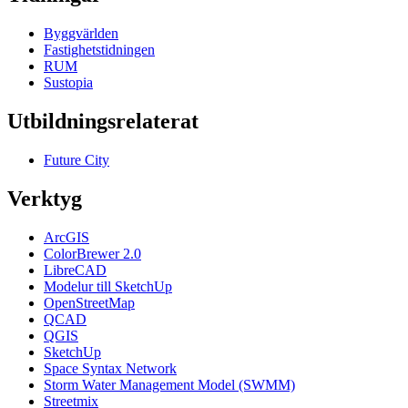
Byggvärlden
Fastighetstidningen
RUM
Sustopia
Utbildningsrelaterat
Future City
Verktyg
ArcGIS
ColorBrewer 2.0
LibreCAD
Modelur till SketchUp
OpenStreetMap
QCAD
QGIS
SketchUp
Space Syntax Network
Storm Water Management Model (SWMM)
Streetmix