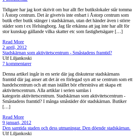
Tidigare har jag kort skrivit om hur allt fler butikslokaler står tomma
i Åstorp centrum. Det är givetvis inte enbart i Åstorp centrum som
butik efter butik stänger i stadskärnan, utan det händer även i större
städer som t ex Helsingborg. Jag får erkänna att jag inte har allt för
stor kunskap gällande vilka skatter etc som fastighetsägare […]
Read More
2 april, 2012
Stadskärnan som aktivitetscentrum - Småstadens framtid?
Ulf Liljankoski
7 kommentarer
Denna artikel ingår in en serie där jag diskuterar stadskärnans
framtid där jag anser att det är en förlegad syn att se centrum som ett
handelscentrum och att man istället bör eftersträva att skapa ett
aktivitetscentrum. Alla artiklar i serien samlas i
kategorin aktivitetscentrum. Stadskärnan som aktivitetscentrum -
Småstadens framtid? I många småstäder dör stadskärnan. Butiker
[…]
Read More
9 januari, 2012
Den samtida staden och dess utmaningar. Den döende stadskärnan.
Ulf Liljankoski