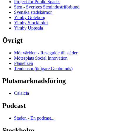
Project for Public Spaces
Sten - Sveriges Stenindustriförbund
Svenska stadskärnor
Yimby Göteborg
Yimby Stockholm
Yimby Uppsala
Övrigt
Möt världen - Reseguide till städer
Mötesplats Social Innovation
Planetizen
Tendensor (tidigare Geobrands)
Platsmarknadsföring
Calaicia
Podcast
Staden - En podcast...
Stockholm