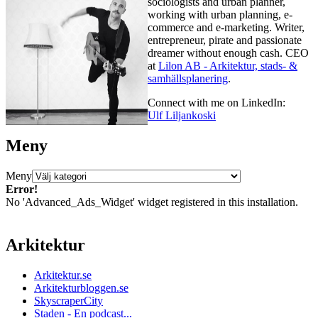
sociologists and urban planner,
working with urban planning, e-
commerce and e-marketing. Writer,
entrepreneur, pirate and passionate
dreamer without enough cash. CEO
at
Lilon AB - Arkitektur, stads- &
samhällsplanering
.
Connect with me on LinkedIn:
Ulf Liljankoski
Meny
Meny
Error!
No 'Advanced_Ads_Widget' widget registered in this installation.
Arkitektur
Arkitektur.se
Arkitekturbloggen.se
SkyscraperCity
Staden - En podcast...