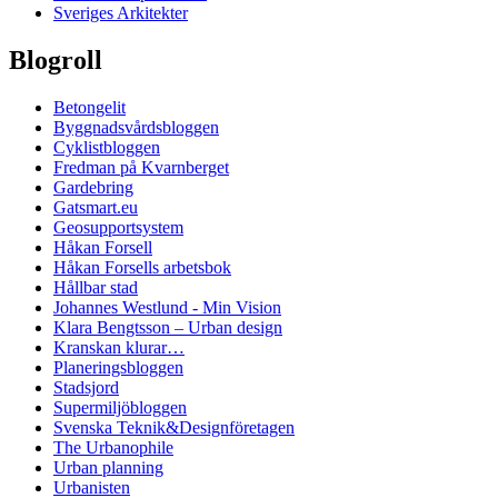
Sveriges Arkitekter
Blogroll
Betongelit
Byggnadsvårdsbloggen
Cyklistbloggen
Fredman på Kvarnberget
Gardebring
Gatsmart.eu
Geosupportsystem
Håkan Forsell
Håkan Forsells arbetsbok
Hållbar stad
Johannes Westlund - Min Vision
Klara Bengtsson – Urban design
Kranskan klurar…
Planeringsbloggen
Stadsjord
Supermiljöbloggen
Svenska Teknik&Designföretagen
The Urbanophile
Urban planning
Urbanisten