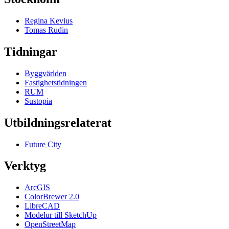
Regina Kevius
Tomas Rudin
Tidningar
Byggvärlden
Fastighetstidningen
RUM
Sustopia
Utbildningsrelaterat
Future City
Verktyg
ArcGIS
ColorBrewer 2.0
LibreCAD
Modelur till SketchUp
OpenStreetMap