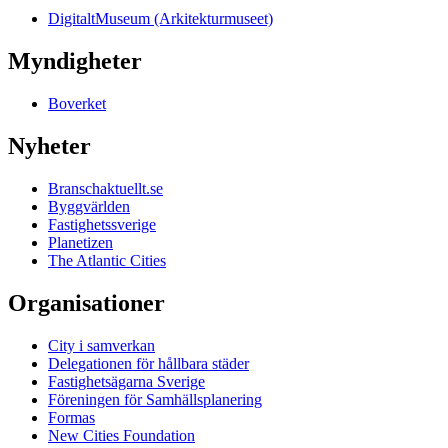
DigitaltMuseum (Arkitekturmuseet)
Myndigheter
Boverket
Nyheter
Branschaktuellt.se
Byggvärlden
Fastighetssverige
Planetizen
The Atlantic Cities
Organisationer
City i samverkan
Delegationen för hållbara städer
Fastighetsägarna Sverige
Föreningen för Samhällsplanering
Formas
New Cities Foundation