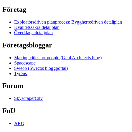
Företag
Exploatörsdriven planprocess: Byggherredriven detaljplan
Kvalitetssäkra detaljplan
Överklaga detaljplan
Företagsbloggar
Making cities for people (Gehl Architects blog)
Spacescape
Sweco (Swecos bloggportal)
Tyréns
Forum
SkyscraperCity
FoU
ARQ