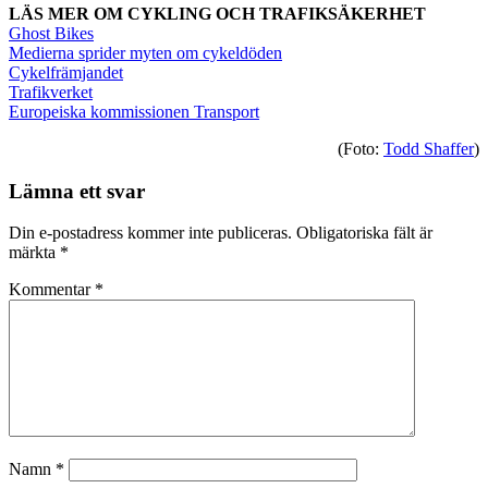
LÄS MER OM CYKLING OCH TRAFIKSÄKERHET
Ghost Bikes
Medierna sprider myten om cykeldöden
Cykelfrämjandet
Trafikverket
Europeiska kommissionen Transport
(Foto:
Todd Shaffer
)
Lämna ett svar
Din e-postadress kommer inte publiceras.
Obligatoriska fält är
märkta
*
Kommentar
*
Namn
*