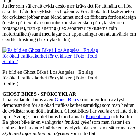
miljö.
Ju fler som väljer att cykla desto mer krävs det för att hålla en hög
säkerhet både för cyklister och gående. För att öka trafiksäkerheten
för cyklister jobbar man bland annat med att förbättra fordonsdesign
(design på t ex bilar som minskar skaderisken på cyklister och
fotgängare), trafikplanering (t ex separerar cyklisterna från
motortrafiken) samt med lagar och uppmaningar om att använda om
skyddsutrustning (t ex cykelhjälm).
På bild en Ghost Bike i Los Angeles - Ett slag
för ökad trafiksäkerhet för cyklister. (Foto: Todd
Shaffer)
GHOST BIKES - SPÖKCYKLAR
I många länder finns även
Ghost Bikes
som är en form av tyst
demonstration för att ökad trafiksäkerhet samtidigt som man hedrar
de cyklister som dött i trafiken. Ghost Bikes har vad jag vet inte dykt
upp i Sverige, men det finns bland annat i
Köpenhamn
och Berlin.
En ghost bike är en vanligtvis
vitmålad cykel
som man fäster i en
stolpe eller liknande i närheten av olycksplatsen, samt sätter man
en
skylt med information om olyckan
som inträffat.