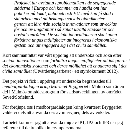
Projektet tar avstamp i problematiken i de segregerade
städerna i Europa och kommer att handla om hur
politiker på lokal, nationell och EU-nivå kan få stöd i
sitt arbete med att bekämpa sociala ojämlikheter
genom att lära från sociala innovationer som utvecklas
för och av ungdomar i så kallat utsatta stadsdelar och
bostadsområden. De sociala innovationerna ska kunna
förbättra ungas möjligheter att integreras i ekonomiska
system och att engagera sig i det civila samhället..
Kort sammanfattat var vårt uppdrag att undersöka och söka efter
sociala innovationer
som
förbättra ungas möjligheter att integreras i
det ekonomiska systemet och deras möjlighet att engagera sig i det
civila samhället
(Utvärderingsarbetet - ett styrdokument 2012).
Det projekt vi fick i uppdrag att undersöka begränsades till
medborgardialogen kring kvarteret Bryggeriet
i Malmö som är en
del i Malmös områdesprogram för stadsutvecklingen av området
Seved/Sofielund.
För fördjupa oss i medborgardialogen kring kvarteret Bryggeriet
valde vi dels att använda oss av intervjuer, dels av enkäter.
I arbetet kommer jag att använda mig av IP1, IP2 och IP3 när jag
refererar till de tre olika intervjupersonerna.