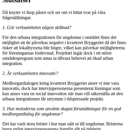
Då knyter vi ihop påsen och ser om vi hittat svar på våra
frågeställningar.
1. Gör verksamheten någon skillnad?
För den urbana integrationen för ungdomar i området finns det
möjlighet att de påverkas negativt i kvarteret Bryggeriet då det finns
risker att lokalhyrorna blir högre, vilket kan påverkar möjligheterna
för föreningarnas fortlevnad. Projektet ingår dock i ett större
områdesprogram som antas ta tillvara behovet att ökad urban
integration.
2. Är verksamheten innovativ?
Medborgardialogen kring kvarteret Bryggeriet anser vi inte vara
innovativ, dock har intervjupersonerna presenterat lösningar som
kan anses vara en social innovation när man vill säkerställa att den
urbana integrationen får utrymme i tidspressade projekt.
3. Har metoderna som använts skapat förutsättningar för en god
medborgardialog för ungdomar?
Det har varit stora brister i hur man nått ut till ungdomar. Bristerna
beror enligt intervjupersonerna framför allt på tidsbrist.