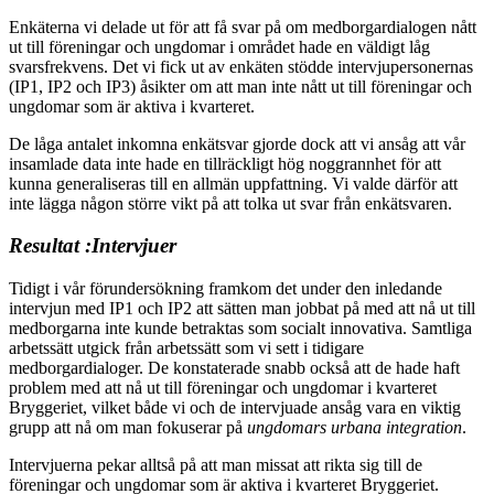
Enkäterna vi delade ut för att få svar på om medborgardialogen nått
ut till föreningar och ungdomar i området hade en väldigt låg
svarsfrekvens. Det vi fick ut av enkäten stödde intervjupersonernas
(IP1, IP2 och IP3) åsikter om att man inte nått ut till föreningar och
ungdomar som är aktiva i kvarteret.
De låga antalet inkomna enkätsvar gjorde dock att vi ansåg att vår
insamlade data inte hade en tillräckligt hög noggrannhet för att
kunna generaliseras till en allmän uppfattning. Vi valde därför att
inte lägga någon större vikt på att tolka ut svar från enkätsvaren.
Resultat :Intervjuer
Tidigt i vår förundersökning framkom det under den inledande
intervjun med IP1 och IP2 att sätten man jobbat på med att nå ut till
medborgarna inte kunde betraktas som socialt innovativa. Samtliga
arbetssätt utgick från arbetssätt som vi sett i tidigare
medborgardialoger. De konstaterade snabb också att de hade haft
problem med att nå ut till föreningar och ungdomar i kvarteret
Bryggeriet, vilket både vi och de intervjuade ansåg vara en viktig
grupp att nå om man fokuserar på
ungdomars urbana integration
.
Intervjuerna pekar alltså på att man missat att rikta sig till de
föreningar och ungdomar som är aktiva i kvarteret Bryggeriet.