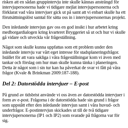
risken att en sådan gruppintervju inte skulle kännas ansträngd för
intervjupersonerna hade vi tidigare mejlat intervjupersonerna och
förklarat vad våra intervjuer gick ut på samt att vi enbart skulle ha ett
förutsättningslöst samtal för sätta oss in i intervjupersonernas projekt.
Den inledande intervjun gav oss en god insikt i hur arbetet kring
medborgardialogen kring kvarteret Bryggeriet så ut och hur vi skulle
gå vidare och utveckla vår frågeställning.
Något som skulle kunna uppfattas som ett problem under den
inledande intervju var vårt eget intresse för stadsplaneringsfrågor.
Istället för att vara sakliga i våra frågeställningar kom vi även med
tankar och förslag om hur man skulle kunna tänka i planeringen.
Detta är något som i sin tur kan ha påverkat de svar vi fått på våra
frågor (Kvale & Brinkman 2009:187-188).
Del 2: Datorstödda intervjuer – E-post
På grund av tidsbrist använde vi oss även av datorstödda intervjuer i
form av e-post. Frågorna i de datorstödda hade sin grund i frågor
som uppstått efter den inledande intervjun samt i våra huvud- och
underfrågor. E-postintervjun skickades ut till de två tidigare
intervjupersonerna (IP1 och IP2) som svarade på frågorna var för
sig.