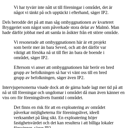
Vi har tyvärr inte nått ut till föreningar i området, det är
något vi tänkt på och upptäckt i efterhand, säger IP2.
Dels berodde det på att man såg ombyggnationen av kvarteret
Bryggeriet som något som påverkade stora delar av Malmö. Man
hade därför jobbat med att samla in åsikter från ett större område.
Vi resonerade att ombyggnationen här är ett projekt
som berör mer än bara Seved, och att det därför var
viktigt att försöka nå ut till fler än bara de boende i
området, säger IP2.
Eftersom vi anser att ombyggnationen här berör en bred
grupp av befolkningen så har vi vänt oss till en bred
grupp av befolkningen, säger även IP2.
Intervjupersonerna visade dock att de gärna hade lagt mer tid på att
nå ut till föreningar och ungdomar i området då man även känner en
viss oro för föreningslivets framtid i området.
Det finns en risk för att en exploatering av området
påverkar möjligheterna för föreningslivet, ideell
verksamhet på lång sikt. En exploatering höjer
fastighetsvärdet och det kan resultera i att billiga lokaler
försvinner, säger IP2.