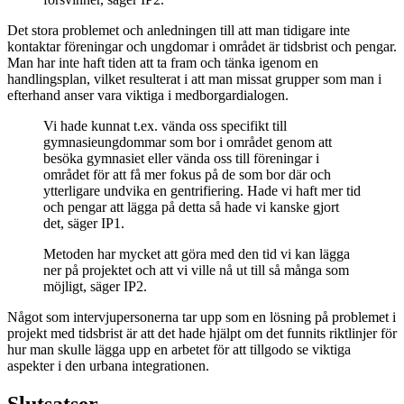
Det stora problemet och anledningen till att man tidigare inte
kontaktar föreningar och ungdomar i området är tidsbrist och pengar.
Man har inte haft tiden att ta fram och tänka igenom en
handlingsplan, vilket resulterat i att man missat grupper som man i
efterhand anser vara viktiga i medborgardialogen.
Vi hade kunnat t.ex. vända oss specifikt till
gymnasieungdommar som bor i området genom att
besöka gymnasiet eller vända oss till föreningar i
området för att få mer fokus på de som bor där och
ytterligare undvika en gentrifiering. Hade vi haft mer tid
och pengar att lägga på detta så hade vi kanske gjort
det, säger IP1.
Metoden har mycket att göra med den tid vi kan lägga
ner på projektet och att vi ville nå ut till så många som
möjligt, säger IP2.
Något som intervjupersonerna tar upp som en lösning på problemet i
projekt med tidsbrist är att det hade hjälpt om det funnits riktlinjer för
hur man skulle lägga upp en arbetet för att tillgodo se viktiga
aspekter i den urbana integrationen.
Slutsatser