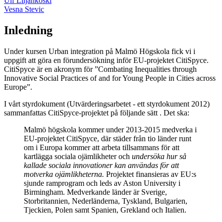
Ulf Liljankoski
Vesna Stevic
Inledning
Under kursen Urban integration på Malmö Högskola fick vi i
uppgift att göra en förundersökning inför EU-projektet CitiSpyce.
CitiSpyce är en akronym för ”Combating Inequalities through
Innovative Social Practices of and for Young People in Cities across
Europe”.
I vårt styrdokument (Utvärderingsarbetet - ett styrdokument 2012)
sammanfattas CitiSpyce-projektet på följande sätt . Det ska:
Malmö högskola kommer under 2013-2015 medverka i
EU-projektet CitiSpyce, där städer från tio länder runt
om i Europa kommer att arbeta tillsammans för att
kartlägga sociala ojämlikheter och
undersöka hur så
kallade sociala innovationer kan användas för att
motverka ojämlikheterna.
Projektet finansieras av EU:s
sjunde ramprogram och leds av Aston University i
Birmingham. Medverkande länder är Sverige,
Storbritannien, Nederländerna, Tyskland, Bulgarien,
Tjeckien, Polen samt Spanien, Grekland och Italien.