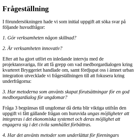
Frågeställning
I förundersökningen hade vi som initial uppgift att söka svar på
följande huvudfrågor:
1. Gör verksamheten någon skillnad?
2. Är verksamheten innovativ?
Efter att ha gjort utfört en inledande intervju med de
projektansvariga, för att få grepp om vad medborgardialogen kring
kvarteret Bryggeriet handlade om, samt fördjupat oss i ämnet urban
integration utvecklade vi frågeställningen till att fokusera kring
underfrågorna:
3. Har metoderna som använts skapat förutsättningar för en god
medborgardialog för ungdomar?
Fråga 3 begränsas till ungdomar då detta blir viktiga utifrån den
uppgift vi fått gällande frågan om huruvida
ungas möjligheter att
integreras i det ekonomiska systemet och deras möjlighet att
engagera sig i det civila samhället förbättras
.
4. Har det använts metoder som underlättat för föreningars