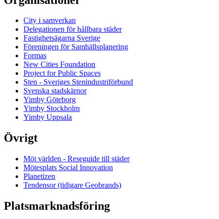
City i samverkan
Delegationen för hållbara städer
Fastighetsägarna Sverige
Föreningen för Samhällsplanering
Formas
New Cities Foundation
Project for Public Spaces
Sten - Sveriges Stenindustriförbund
Svenska stadskärnor
Yimby Göteborg
Yimby Stockholm
Yimby Uppsala
Övrigt
Möt världen - Reseguide till städer
Mötesplats Social Innovation
Planetizen
Tendensor (tidigare Geobrands)
Platsmarknadsföring