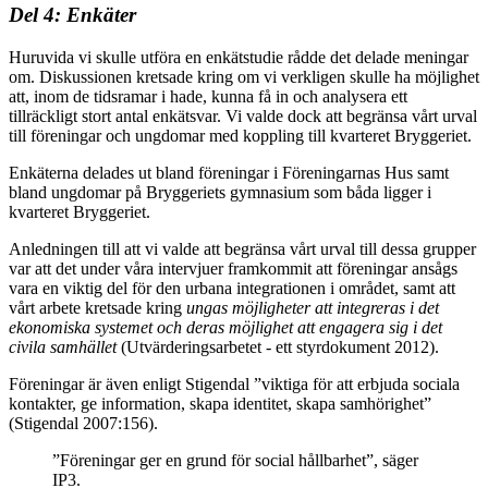
Del 4: Enkäter
Huruvida vi skulle utföra en enkätstudie rådde det delade meningar
om. Diskussionen kretsade kring om vi verkligen skulle ha möjlighet
att, inom de tidsramar i hade, kunna få in och analysera ett
tillräckligt stort antal enkätsvar. Vi valde dock att begränsa vårt urval
till föreningar och ungdomar med koppling till kvarteret Bryggeriet.
Enkäterna delades ut bland föreningar i Föreningarnas Hus samt
bland ungdomar på Bryggeriets gymnasium som båda ligger i
kvarteret Bryggeriet.
Anledningen till att vi valde att begränsa vårt urval till dessa grupper
var att det under våra intervjuer framkommit att föreningar ansågs
vara en viktig del för den urbana integrationen i området, samt att
vårt arbete kretsade kring
ungas möjligheter att integreras i det
ekonomiska systemet och deras möjlighet att engagera sig i det
civila samhället
(Utvärderingsarbetet - ett styrdokument 2012).
Föreningar är även enligt Stigendal ”viktiga för att erbjuda sociala
kontakter, ge information, skapa identitet, skapa samhörighet”
(Stigendal 2007:156).
”Föreningar ger en grund för social hållbarhet”, säger
IP3.