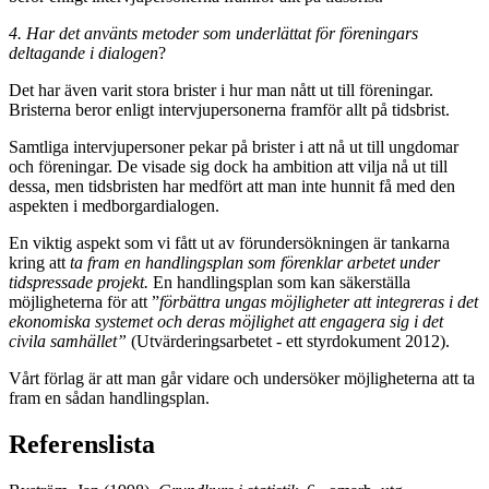
4. Har det använts metoder som underlättat för föreningars
deltagande i dialogen
?
Det har även varit stora brister i hur man nått ut till föreningar.
Bristerna beror enligt intervjupersonerna framför allt på tidsbrist.
Samtliga intervjupersoner pekar på brister i att nå ut till ungdomar
och föreningar. De visade sig dock ha ambition att vilja nå ut till
dessa, men tidsbristen har medfört att man inte hunnit få med den
aspekten i medborgardialogen.
En viktig aspekt som vi fått ut av förundersökningen är tankarna
kring att
ta fram en handlingsplan som förenklar arbetet under
tidspressade projekt.
En handlingsplan som kan säkerställa
möjligheterna för att ”
förbättra ungas möjligheter att integreras i det
ekonomiska systemet och deras möjlighet att engagera sig i det
civila samhället”
(Utvärderingsarbetet - ett styrdokument 2012).
Vårt förlag är att man går vidare och undersöker möjligheterna att ta
fram en sådan handlingsplan.
Referenslista