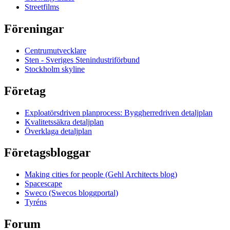
Streetfilms
Föreningar
Centrumutvecklare
Sten - Sveriges Stenindustriförbund
Stockholm skyline
Företag
Exploatörsdriven planprocess: Byggherredriven detaljplan
Kvalitetssäkra detaljplan
Överklaga detaljplan
Företagsbloggar
Making cities for people (Gehl Architects blog)
Spacescape
Sweco (Swecos bloggportal)
Tyréns
Forum