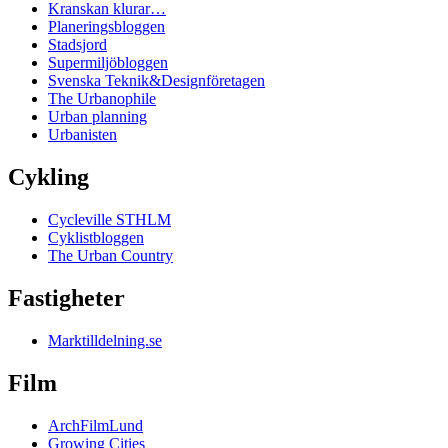
Kranskan klurar…
Planeringsbloggen
Stadsjord
Supermiljöbloggen
Svenska Teknik&Designföretagen
The Urbanophile
Urban planning
Urbanisten
Cykling
Cycleville STHLM
Cyklistbloggen
The Urban Country
Fastigheter
Marktilldelning.se
Film
ArchFilmLund
Growing Cities