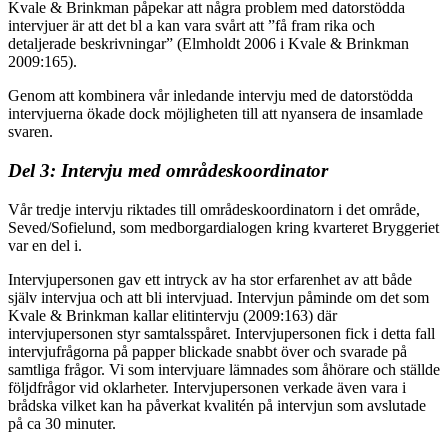
Kvale & Brinkman påpekar att några problem med datorstödda
intervjuer är att det bl a kan vara svårt att ”få fram rika och
detaljerade beskrivningar” (Elmholdt 2006 i Kvale & Brinkman
2009:165).
Genom att kombinera vår inledande intervju med de datorstödda
intervjuerna ökade dock möjligheten till att nyansera de insamlade
svaren.
Del 3: Intervju med områdeskoordinator
Vår tredje intervju riktades till områdeskoordinatorn i det område,
Seved/Sofielund, som medborgardialogen kring kvarteret Bryggeriet
var en del i.
Intervjupersonen gav ett intryck av ha stor erfarenhet av att både
själv intervjua och att bli intervjuad. Intervjun påminde om det som
Kvale & Brinkman kallar elitintervju (2009:163) där
intervjupersonen styr samtalsspåret. Intervjupersonen fick i detta fall
intervjufrågorna på papper blickade snabbt över och svarade på
samtliga frågor. Vi som intervjuare lämnades som åhörare och ställde
följdfrågor vid oklarheter. Intervjupersonen verkade även vara i
brådska vilket kan ha påverkat kvalitén på intervjun som avslutade
på ca 30 minuter.