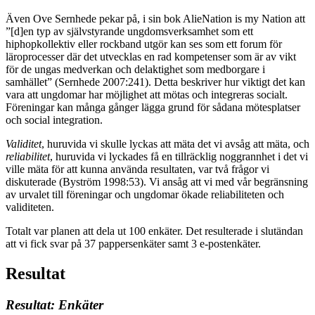
Även Ove Sernhede pekar på, i sin bok AlieNation is my Nation att
”[d]en typ av självstyrande ungdomsverksamhet som ett
hiphopkollektiv eller rockband utgör kan ses som ett forum för
läroprocesser där det utvecklas en rad kompetenser som är av vikt
för de ungas medverkan och delaktighet som medborgare i
samhället” (Sernhede 2007:241). Detta beskriver hur viktigt det kan
vara att ungdomar har möjlighet att mötas och integreras socialt.
Föreningar kan många gånger lägga grund för sådana mötesplatser
och social integration.
Validitet
, huruvida vi skulle lyckas att mäta det vi avsåg att mäta, och
reliabilitet
, huruvida vi lyckades få en tillräcklig noggrannhet i det vi
ville mäta för att kunna använda resultaten, var två frågor vi
diskuterade (Byström 1998:53). Vi ansåg att vi med vår begränsning
av urvalet till föreningar och ungdomar ökade reliabiliteten och
validiteten.
Totalt var planen att dela ut 100 enkäter. Det resulterade i slutändan
att vi fick svar på 37 pappersenkäter samt 3 e-postenkäter.
Resultat
Resultat: Enkäter