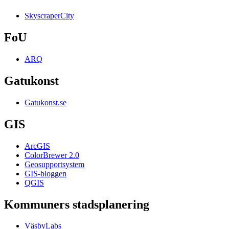
SkyscraperCity
FoU
ARQ
Gatukonst
Gatukonst.se
GIS
ArcGIS
ColorBrewer 2.0
Geosupportsystem
GIS-bloggen
QGIS
Kommuners stadsplanering
VäsbyLabs