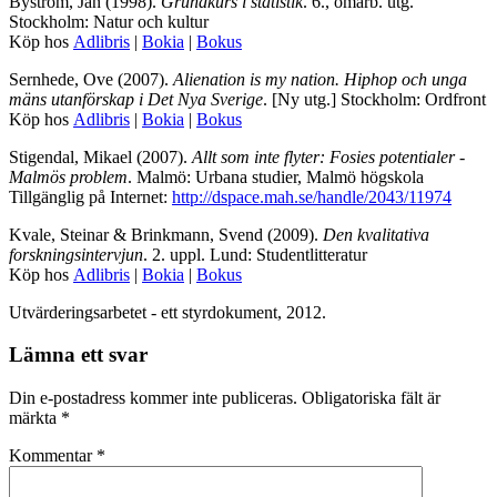
Byström, Jan (1998).
Grundkurs i statistik
. 6., omarb. utg.
Stockholm: Natur och kultur
Köp hos
Adlibris
|
Bokia
|
Bokus
Sernhede, Ove (2007).
Alienation is my nation.
Hiphop och unga
mäns utanförskap i Det Nya Sverige
. [Ny utg.] Stockholm: Ordfront
Köp hos
Adlibris
|
Bokia
|
Bokus
Stigendal, Mikael (2007).
Allt som inte flyter:
Fosies potentialer -
Malmös problem
. Malmö: Urbana studier, Malmö högskola
Tillgänglig på Internet:
http://dspace.mah.se/handle/2043/11974
Kvale, Steinar & Brinkmann, Svend (2009).
Den kvalitativa
forskningsintervjun
. 2. uppl. Lund: Studentlitteratur
Köp hos
Adlibris
|
Bokia
|
Bokus
Utvärderingsarbetet - ett styrdokument, 2012.
Lämna ett svar
Din e-postadress kommer inte publiceras.
Obligatoriska fält är
märkta
*
Kommentar
*