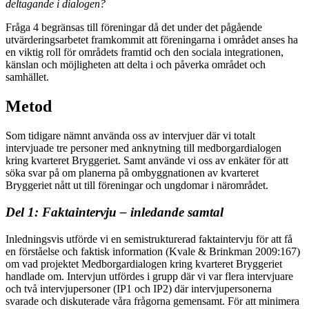
deltagande i dialogen?
Fråga 4 begränsas till föreningar då det under det pågående
utvärderingsarbetet framkommit att föreningarna i området anses ha
en viktig roll för områdets framtid och den sociala integrationen,
känslan och möjligheten att delta i och påverka området och
samhället.
Metod
Som tidigare nämnt använda oss av intervjuer där vi totalt
intervjuade tre personer med anknytning till medborgardialogen
kring kvarteret Bryggeriet. Samt använde vi oss av enkäter för att
söka svar på om planerna på ombyggnationen av kvarteret
Bryggeriet nått ut till föreningar och ungdomar i närområdet.
Del 1: Faktaintervju – inledande samtal
Inledningsvis utförde vi en semistrukturerad faktaintervju för att få
en förståelse och faktisk information (Kvale & Brinkman 2009:167)
om vad projektet Medborgardialogen kring kvarteret Bryggeriet
handlade om. Intervjun utfördes i grupp där vi var flera intervjuare
och två intervjupersoner (IP1 och IP2) där intervjupersonerna
svarade och diskuterade våra frågorna gemensamt. För att minimera