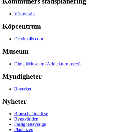
Kommuners stadsplanering
VäsbyLabs
Köpcentrum
Deadmalls.com
Museum
DigitaltMuseum (Arkitekturmuseet)
Myndigheter
Boverket
Nyheter
Branschaktuellt.se
Byggvärlden
Fastighetssverige
Planetizen