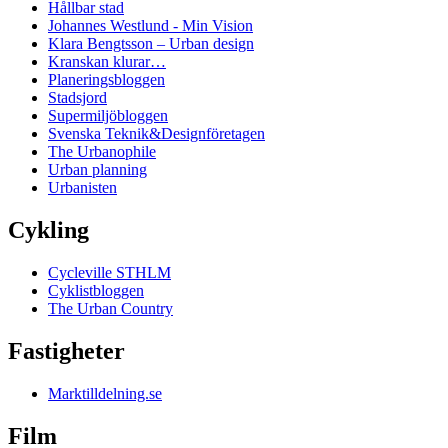
Hållbar stad
Johannes Westlund - Min Vision
Klara Bengtsson – Urban design
Kranskan klurar…
Planeringsbloggen
Stadsjord
Supermiljöbloggen
Svenska Teknik&Designföretagen
The Urbanophile
Urban planning
Urbanisten
Cykling
Cycleville STHLM
Cyklistbloggen
The Urban Country
Fastigheter
Marktilldelning.se
Film