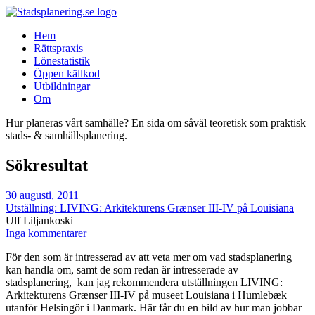
Hem
Rättspraxis
Lönestatistik
Öppen källkod
Utbildningar
Om
Hur planeras vårt samhälle? En sida om såväl teoretisk som praktisk
stads- & samhällsplanering.
Sökresultat
30 augusti, 2011
Utställning: LIVING: Arkitekturens Grænser III-IV på Louisiana
Ulf Liljankoski
Inga kommentarer
För den som är intresserad av att veta mer om vad stadsplanering
kan handla om, samt de som redan är intresserade av
stadsplanering, kan jag rekommendera utställningen LIVING:
Arkitekturens Grænser III-IV på museet Louisiana i Humlebæk
utanför Helsingör i Danmark. Här får du en bild av hur man jobbar