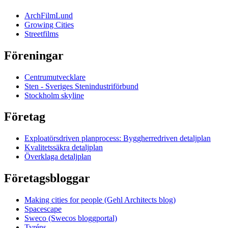
ArchFilmLund
Growing Cities
Streetfilms
Föreningar
Centrumutvecklare
Sten - Sveriges Stenindustriförbund
Stockholm skyline
Företag
Exploatörsdriven planprocess: Byggherredriven detaljplan
Kvalitetssäkra detaljplan
Överklaga detaljplan
Företagsbloggar
Making cities for people (Gehl Architects blog)
Spacescape
Sweco (Swecos bloggportal)
Tyréns