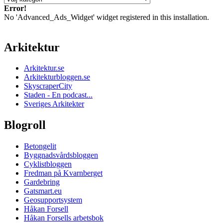
Error!
No 'Advanced_Ads_Widget' widget registered in this installation.
Arkitektur
Arkitektur.se
Arkitekturbloggen.se
SkyscraperCity
Staden - En podcast...
Sveriges Arkitekter
Blogroll
Betongelit
Byggnadsvårdsbloggen
Cyklistbloggen
Fredman på Kvarnberget
Gardebring
Gatsmart.eu
Geosupportsystem
Håkan Forsell
Håkan Forsells arbetsbok