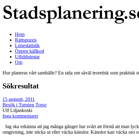
Hem
Rättspraxis
Lönestatistik
Öppen källkod
Utbildningar
Om
Hur planeras vårt samhälle? En sida om såväl teoretisk som praktisk s
Sökresultat
15 augusti, 2011
Besök i Turning Torso
Ulf Liljankoski
Inga kommentarer
Jag ska erkänna att jag många gånger har svårt att förstå att man lyc
omgivning, inte sticka ut eller väcka känslor. Känslor kan väcka or