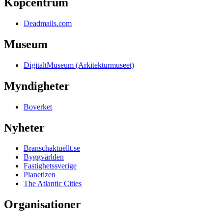
Köpcentrum
Deadmalls.com
Museum
DigitaltMuseum (Arkitekturmuseet)
Myndigheter
Boverket
Nyheter
Branschaktuellt.se
Byggvärlden
Fastighetssverige
Planetizen
The Atlantic Cities
Organisationer