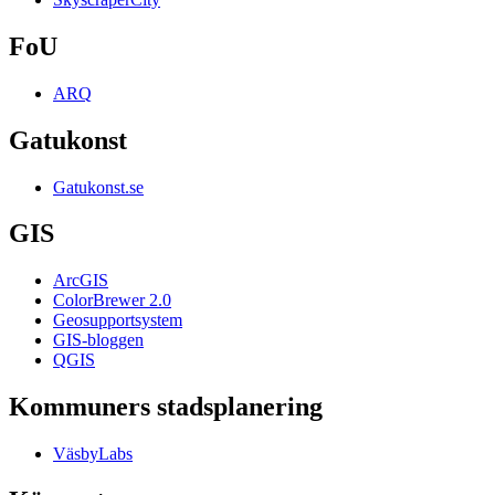
FoU
ARQ
Gatukonst
Gatukonst.se
GIS
ArcGIS
ColorBrewer 2.0
Geosupportsystem
GIS-bloggen
QGIS
Kommuners stadsplanering
VäsbyLabs