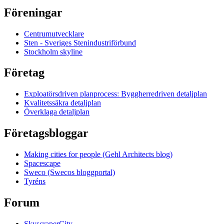
Föreningar
Centrumutvecklare
Sten - Sveriges Stenindustriförbund
Stockholm skyline
Företag
Exploatörsdriven planprocess: Byggherredriven detaljplan
Kvalitetssäkra detaljplan
Överklaga detaljplan
Företagsbloggar
Making cities for people (Gehl Architects blog)
Spacescape
Sweco (Swecos bloggportal)
Tyréns
Forum
SkyscraperCity