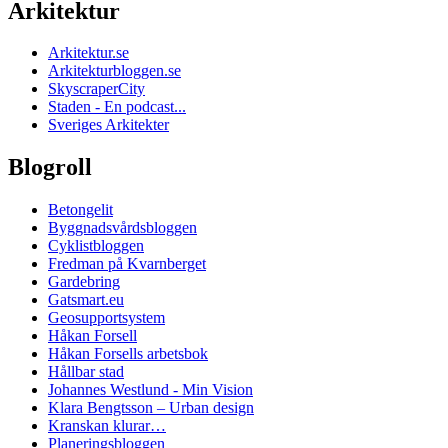
Arkitektur
Arkitektur.se
Arkitekturbloggen.se
SkyscraperCity
Staden - En podcast...
Sveriges Arkitekter
Blogroll
Betongelit
Byggnadsvårdsbloggen
Cyklistbloggen
Fredman på Kvarnberget
Gardebring
Gatsmart.eu
Geosupportsystem
Håkan Forsell
Håkan Forsells arbetsbok
Hållbar stad
Johannes Westlund - Min Vision
Klara Bengtsson – Urban design
Kranskan klurar…
Planeringsbloggen