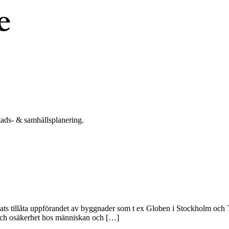
tads- & samhällsplanering.
kats tillåta uppförandet av byggnader som t ex Globen i Stockholm och Tu
o och osäkerhet hos människan och […]