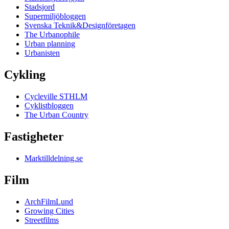
Stadsjord
Supermiljöbloggen
Svenska Teknik&Designföretagen
The Urbanophile
Urban planning
Urbanisten
Cykling
Cycleville STHLM
Cyklistbloggen
The Urban Country
Fastigheter
Marktilldelning.se
Film
ArchFilmLund
Growing Cities
Streetfilms