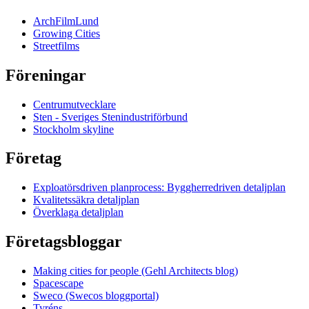
ArchFilmLund
Growing Cities
Streetfilms
Föreningar
Centrumutvecklare
Sten - Sveriges Stenindustriförbund
Stockholm skyline
Företag
Exploatörsdriven planprocess: Byggherredriven detaljplan
Kvalitetssäkra detaljplan
Överklaga detaljplan
Företagsbloggar
Making cities for people (Gehl Architects blog)
Spacescape
Sweco (Swecos bloggportal)
Tyréns