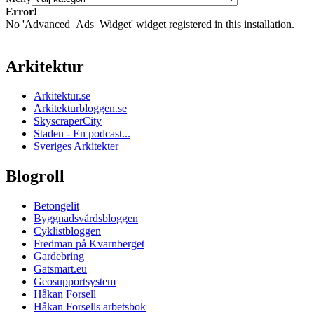
Error!
No 'Advanced_Ads_Widget' widget registered in this installation.
Arkitektur
Arkitektur.se
Arkitekturbloggen.se
SkyscraperCity
Staden - En podcast...
Sveriges Arkitekter
Blogroll
Betongelit
Byggnadsvårdsbloggen
Cyklistbloggen
Fredman på Kvarnberget
Gardebring
Gatsmart.eu
Geosupportsystem
Håkan Forsell
Håkan Forsells arbetsbok