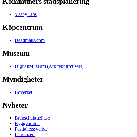
Kommuners stadsplanering
VäsbyLabs
Köpcentrum
Deadmalls.com
Museum
DigitaltMuseum (Arkitekturmuseet)
Myndigheter
Boverket
Nyheter
Branschaktuellt.se
Byggvärlden
Fastighetssverige
Planetizen