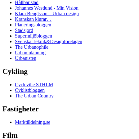
Hållbar stad
Johannes Westlund - Min Vision
Klara Bengtsson – Urban design
Kranskan klurar…
Planeringsbloggen
Stadsjord
Supermiljöbloggen
Svenska Teknik&Designföretagen
The Urbanophile
Urban planning
Urbanisten
Cykling
Cycleville STHLM
Cyklistbloggen
The Urban Country
Fastigheter
Marktilldelning.se
Film