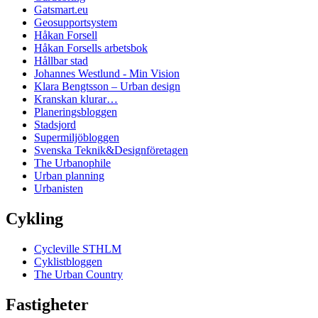
Gatsmart.eu
Geosupportsystem
Håkan Forsell
Håkan Forsells arbetsbok
Hållbar stad
Johannes Westlund - Min Vision
Klara Bengtsson – Urban design
Kranskan klurar…
Planeringsbloggen
Stadsjord
Supermiljöbloggen
Svenska Teknik&Designföretagen
The Urbanophile
Urban planning
Urbanisten
Cykling
Cycleville STHLM
Cyklistbloggen
The Urban Country
Fastigheter