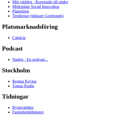
Möt världen - Reseguide till städer
Mötesplats Social Innovation
Planetizen
Tendensor (tidigare Geobrands)
Platsmarknadsföring
Calaicia
Podcast
Staden - En podcast...
Stockholm
Regina Kevius
Tomas Rudin
Tidningar
Byggvärlden
Fastighetstidningen