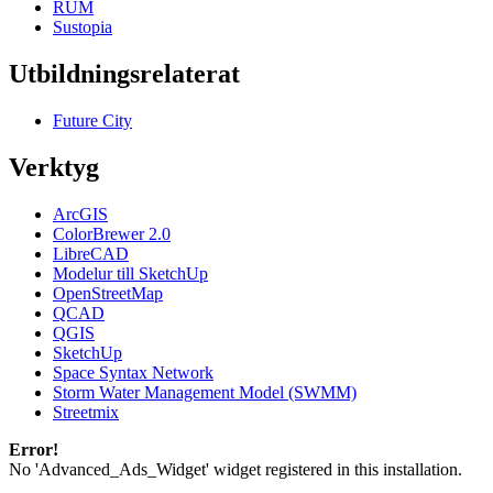
RUM
Sustopia
Utbildningsrelaterat
Future City
Verktyg
ArcGIS
ColorBrewer 2.0
LibreCAD
Modelur till SketchUp
OpenStreetMap
QCAD
QGIS
SketchUp
Space Syntax Network
Storm Water Management Model (SWMM)
Streetmix
Error!
No 'Advanced_Ads_Widget' widget registered in this installation.