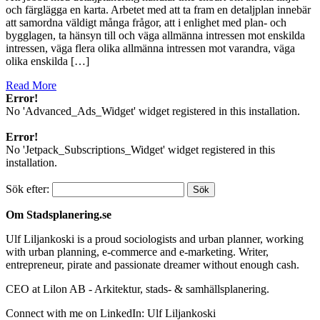
och färglägga en karta. Arbetet med att ta fram en detaljplan innebär
att samordna väldigt många frågor, att i enlighet med plan- och
bygglagen, ta hänsyn till och väga allmänna intressen mot enskilda
intressen, väga flera olika allmänna intressen mot varandra, väga
olika enskilda […]
Read More
Error!
No 'Advanced_Ads_Widget' widget registered in this installation.
Error!
No 'Jetpack_Subscriptions_Widget' widget registered in this
installation.
Sök efter:
Om Stadsplanering.se
Ulf Liljankoski is a proud sociologists and urban planner, working
with urban planning, e-commerce and e-marketing. Writer,
entrepreneur, pirate and passionate dreamer without enough cash.
CEO at Lilon AB - Arkitektur, stads- & samhällsplanering.
Connect with me on LinkedIn: Ulf Liljankoski