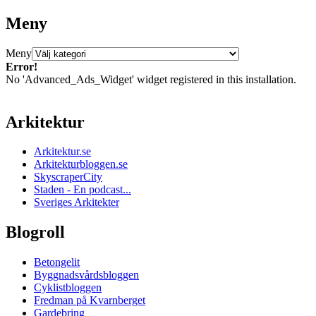
Meny
Meny
Error!
No 'Advanced_Ads_Widget' widget registered in this installation.
Arkitektur
Arkitektur.se
Arkitekturbloggen.se
SkyscraperCity
Staden - En podcast...
Sveriges Arkitekter
Blogroll
Betongelit
Byggnadsvårdsbloggen
Cyklistbloggen
Fredman på Kvarnberget
Gardebring