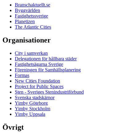
Branschaktuellt.se
Byggvärlden
Fastighetssverige
Planetizen
The Atlantic Cities
Organisationer
City i samverkan
Delegationen för hållbara städer
Fastighetsägarna Sverige
Föreningen för Samhällsplanering
Formas
New Cities Foundation
Project for Public Spaces
Sten - Sveriges Stenindustriförbund
Svenska stadskärnor
Yimby Göteborg
Yimby Stockholm
Yimby Uppsala
Övrigt