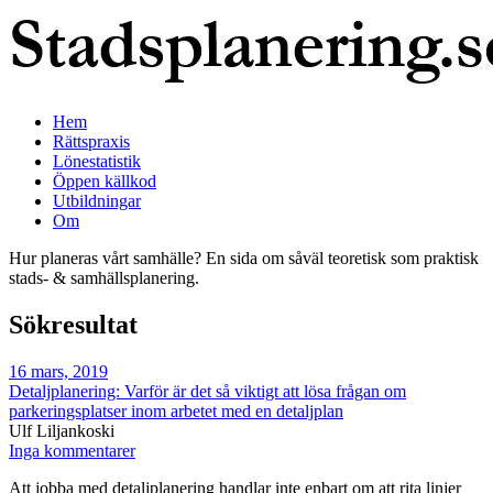
Hem
Rättspraxis
Lönestatistik
Öppen källkod
Utbildningar
Om
Hur planeras vårt samhälle? En sida om såväl teoretisk som praktisk
stads- & samhällsplanering.
Sökresultat
16 mars, 2019
Detaljplanering: Varför är det så viktigt att lösa frågan om
parkeringsplatser inom arbetet med en detaljplan
Ulf Liljankoski
Inga kommentarer
Att jobba med detaljplanering handlar inte enbart om att rita linjer