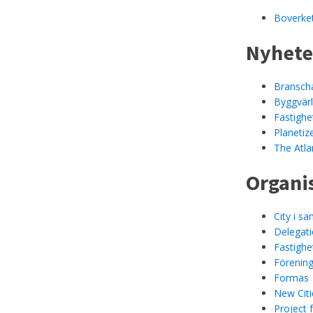
Boverke
Nyhete
Branscha
Byggvär
Fastighe
Planetiz
The Atlan
Organi
City i s
Delegati
Fastighe
Förening
Formas
New Citi
Project 