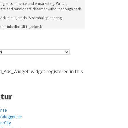
ing, e-commerce and e-marketing. Writer,
rate and passionate dreamer without enough cash.
 Arkitektur, stads- & samhällsplanering.
n LinkedIn: Ulf Liljankoski
_Ads_Widget' widget registered in this
ktur
r.se
urbloggen.se
erCity