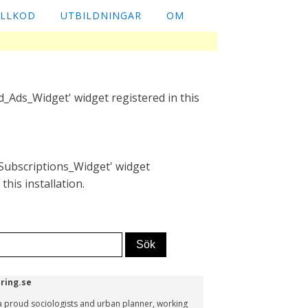
ÄLLKOD
UTBILDNINGAR
OM
_Ads_Widget' widget registered in this
Subscriptions_Widget' widget
this installation.
ring.se
s a proud sociologists and urban planner, working