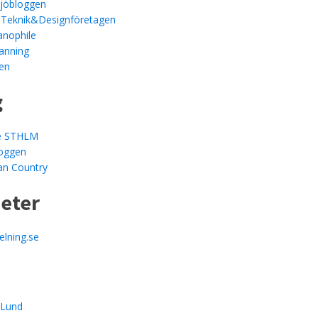
ljöbloggen
 Teknik&Designföretagen
anophile
anning
en
g
le STHLM
loggen
an Country
heter
elning.se
mLund