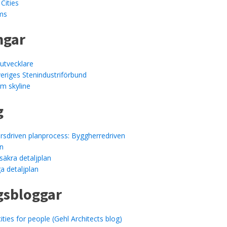
Cities
lms
ngar
utvecklare
veriges Stenindustriförbund
m skyline
g
rsdriven planprocess: Byggherredriven
an
ssäkra detaljplan
a detaljplan
gsbloggar
ities for people (Gehl Architects blog)