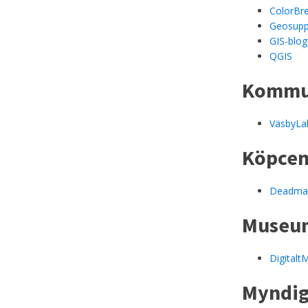
ColorBre
Geosupp
GIS-blo
QGIS
Kommun
VäsbyLa
Köpce
Deadmal
Museu
Digitalt
Myndig