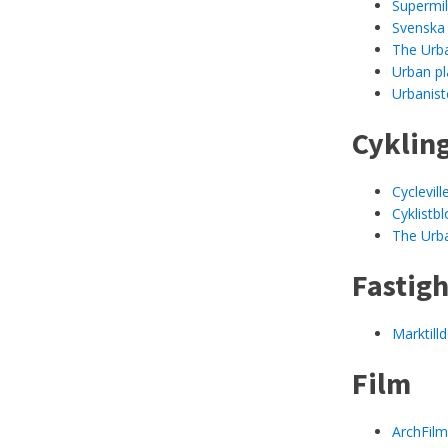
Supermi
Svenska
The Urb
Urban pl
Urbanist
Cyklin
Cyclevil
Cyklistb
The Urb
Fastig
Marktilld
Film
ArchFil