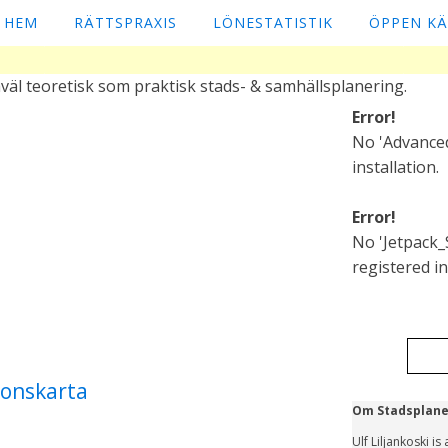
HEM
RÄTTSPRAXIS
LÖNESTATISTIK
ÖPPEN K
väl teoretisk som praktisk stads- & samhällsplanering.
Error!
No 'Advanced
installation.
Error!
No 'Jetpack_
registered in 
tionskarta
Om Stadsplane
Ulf Liljankoski i