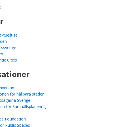
t
r
ktuellt.se
lden
tssverige
en
tic Cities
sationer
amverkan
onen för hållbara städer
tsägarna Sverige
en för Samhällsplanering
es Foundation
for Public Spaces