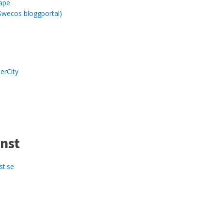
ape
Swecos bloggportal)
erCity
nst
st.se