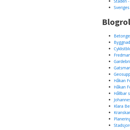
Staden -
Sveriges
Blogrol
Betongel
Byggnad
Cyklistb
Fredman
Gardebr
Gatsmar
Geosupp
Håkan Fo
Håkan Fo
Hållbar 
Johannes
Klara Be
Kranskan
Planerin
Stadsjor