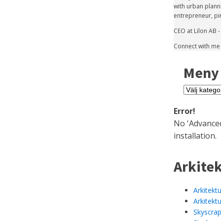
with urban plann
entrepreneur, pi
CEO at Lilon AB -
Connect with me o
Meny
Meny
Error!
No 'Advanced
installation.
Arkite
Arkitektu
Arkitekt
Skyscrap