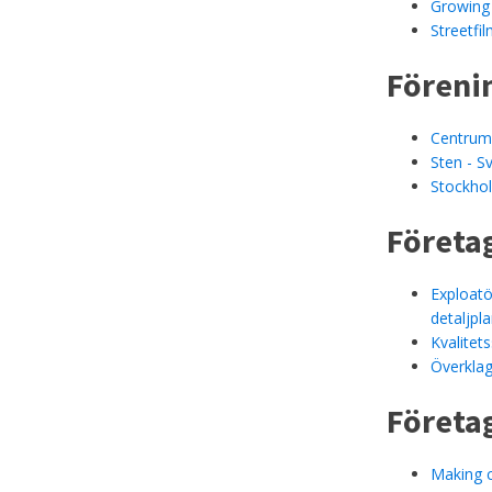
Growing 
Streetfi
Föreni
Centrum
Sten - S
Stockhol
Företa
Exploatö
detaljpl
Kvalitet
Överklag
Företa
Making c