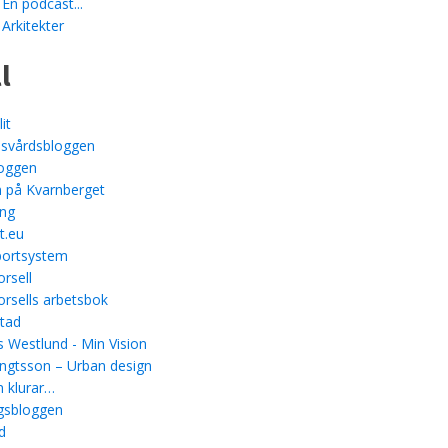
 En podcast...
 Arkitekter
l
it
svårdsbloggen
loggen
 på Kvarnberget
ing
t.eu
ortsystem
rsell
rsells arbetsbok
stad
 Westlund - Min Vision
ngtsson – Urban design
 klurar…
gsbloggen
d