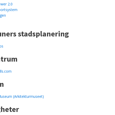
wer 2.0
ortsystem
ggen
ers stadsplanering
bs
ntrum
ls.com
m
Museum (Arkitekturmuseet)
heter