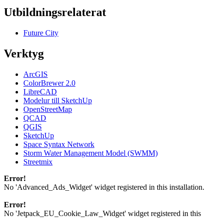
Utbildningsrelaterat
Future City
Verktyg
ArcGIS
ColorBrewer 2.0
LibreCAD
Modelur till SketchUp
OpenStreetMap
QCAD
QGIS
SketchUp
Space Syntax Network
Storm Water Management Model (SWMM)
Streetmix
Error!
No 'Advanced_Ads_Widget' widget registered in this installation.
Error!
No 'Jetpack_EU_Cookie_Law_Widget' widget registered in this