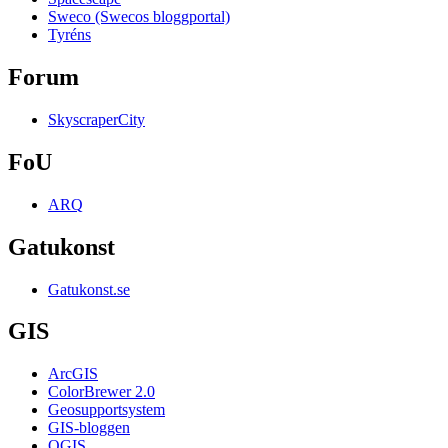
Sweco (Swecos bloggportal)
Tyréns
Forum
SkyscraperCity
FoU
ARQ
Gatukonst
Gatukonst.se
GIS
ArcGIS
ColorBrewer 2.0
Geosupportsystem
GIS-bloggen
QGIS