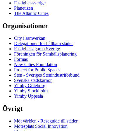
Fastighetssverige
Planetizen
The Atlantic Cities
Organisationer
City i samverkan
Delegationen för hållbara städer
Fastighetsägarna Sverige
Föreningen för Samhällsplanering
Formas
New Cities Foundation
Project for Public Spaces
Sten - Sveriges Stenindustriförbund
Svenska stadskärnor
Yimby Göteborg
Yimby Stockholm
Yimby Uppsala
Övrigt
Möt världen - Reseguide till städer
Mötesplats Social Innovation