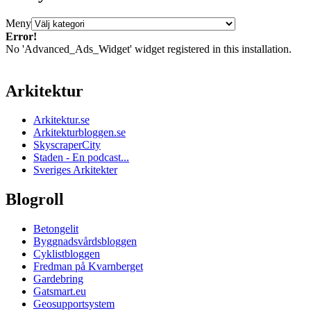
Meny
Error!
No 'Advanced_Ads_Widget' widget registered in this installation.
Arkitektur
Arkitektur.se
Arkitekturbloggen.se
SkyscraperCity
Staden - En podcast...
Sveriges Arkitekter
Blogroll
Betongelit
Byggnadsvårdsbloggen
Cyklistbloggen
Fredman på Kvarnberget
Gardebring
Gatsmart.eu
Geosupportsystem