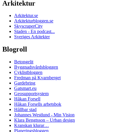
Arkitektur
Arkitektur.se
Arkitekturbloggen.se
SkyscraperCity
Staden - En podcast...
Sveriges Arkitekter
Blogroll
Betongelit
Byggnadsvårdsbloggen
Cyklistbloggen
Fredman på Kvarnberget
Gardebring
Gatsmart.eu
Geosupportsystem
Håkan Forsell
Håkan Forsells arbetsbok
Hållbar stad
Johannes Westlund - Min Vision
Klara Bengtsson – Urban design
Kranskan klurar…
Planeringsbloggen