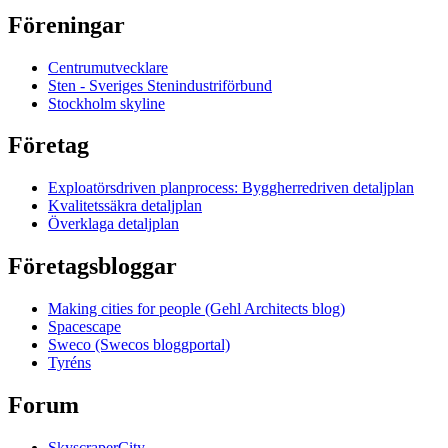
Föreningar
Centrumutvecklare
Sten - Sveriges Stenindustriförbund
Stockholm skyline
Företag
Exploatörsdriven planprocess: Byggherredriven detaljplan
Kvalitetssäkra detaljplan
Överklaga detaljplan
Företagsbloggar
Making cities for people (Gehl Architects blog)
Spacescape
Sweco (Swecos bloggportal)
Tyréns
Forum
SkyscraperCity