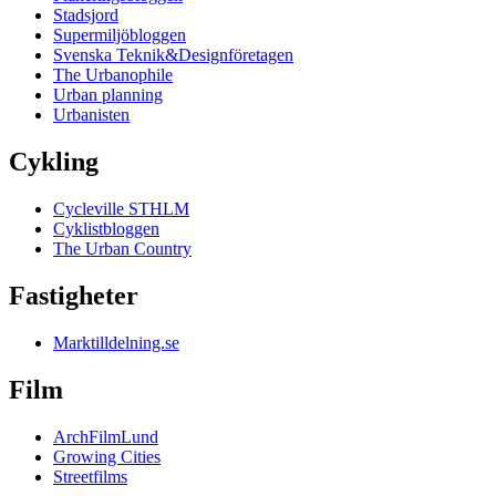
Stadsjord
Supermiljöbloggen
Svenska Teknik&Designföretagen
The Urbanophile
Urban planning
Urbanisten
Cykling
Cycleville STHLM
Cyklistbloggen
The Urban Country
Fastigheter
Marktilldelning.se
Film
ArchFilmLund
Growing Cities
Streetfilms