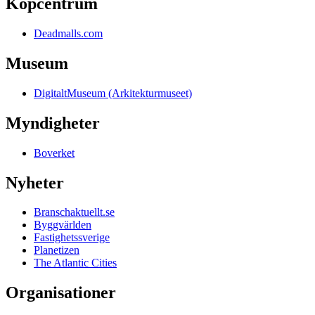
Köpcentrum
Deadmalls.com
Museum
DigitaltMuseum (Arkitekturmuseet)
Myndigheter
Boverket
Nyheter
Branschaktuellt.se
Byggvärlden
Fastighetssverige
Planetizen
The Atlantic Cities
Organisationer