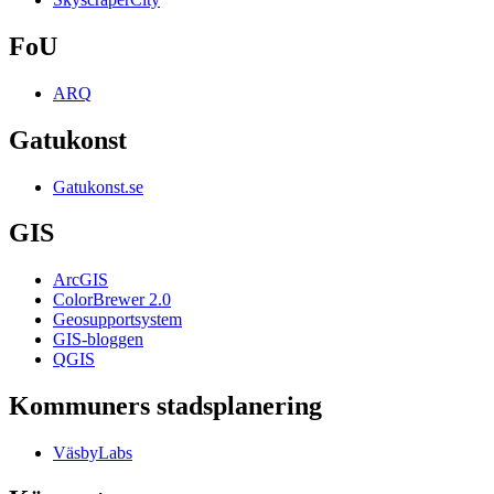
FoU
ARQ
Gatukonst
Gatukonst.se
GIS
ArcGIS
ColorBrewer 2.0
Geosupportsystem
GIS-bloggen
QGIS
Kommuners stadsplanering
VäsbyLabs