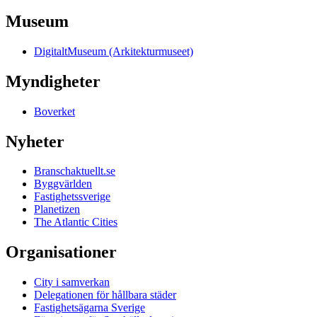
Museum
DigitaltMuseum (Arkitekturmuseet)
Myndigheter
Boverket
Nyheter
Branschaktuellt.se
Byggvärlden
Fastighetssverige
Planetizen
The Atlantic Cities
Organisationer
City i samverkan
Delegationen för hållbara städer
Fastighetsägarna Sverige