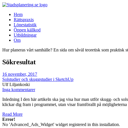
Hem
Rättspraxis
Lönestatistik
Öppen källkod
Utbildningar
Om
Hur planeras vårt samhälle? En sida om såväl teoretisk som praktisk s
Sökresultat
16 november, 2017
Solstudier och skuggstudier i SketchUp
Ulf Liljankoski
Inga kommentarer
Inledning I den här artikeln ska jag visa hur man utför skugg- och sol
klickar dig fram i programmet, utan visar framförallt på möjligheter
Read More
Error!
No 'Advanced_Ads_Widget' widget registered in this installation.