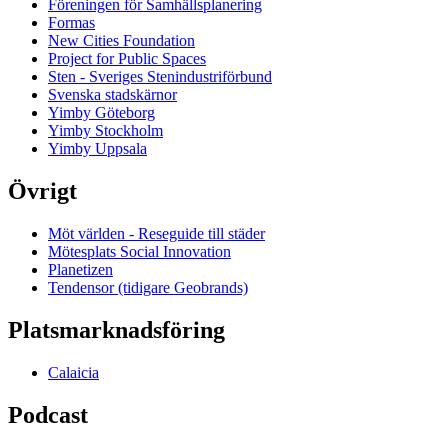
Föreningen för Samhällsplanering
Formas
New Cities Foundation
Project for Public Spaces
Sten - Sveriges Stenindustriförbund
Svenska stadskärnor
Yimby Göteborg
Yimby Stockholm
Yimby Uppsala
Övrigt
Möt världen - Reseguide till städer
Mötesplats Social Innovation
Planetizen
Tendensor (tidigare Geobrands)
Platsmarknadsföring
Calaicia
Podcast