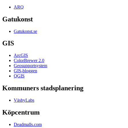
ARQ
Gatukonst
Gatukonst.se
GIS
ArcGIS
ColorBrewer 2.0
Geosupportsystem
GIS-bloggen
QGIS
Kommuners stadsplanering
VäsbyLabs
Köpcentrum
Deadmalls.com