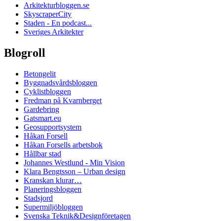
Arkitekturbloggen.se
SkyscraperCity
Staden - En podcast...
Sveriges Arkitekter
Blogroll
Betongelit
Byggnadsvårdsbloggen
Cyklistbloggen
Fredman på Kvarnberget
Gardebring
Gatsmart.eu
Geosupportsystem
Håkan Forsell
Håkan Forsells arbetsbok
Hållbar stad
Johannes Westlund - Min Vision
Klara Bengtsson – Urban design
Kranskan klurar…
Planeringsbloggen
Stadsjord
Supermiljöbloggen
Svenska Teknik&Designföretagen