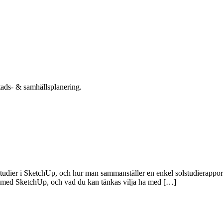
tads- & samhällsplanering.
studier i SketchUp, och hur man sammanställer en enkel solstudierapport
na med SketchUp, och vad du kan tänkas vilja ha med […]